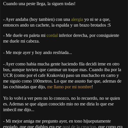
Cuando una peste llega, la siguen todas!
- Ayer andaba (hoy tambien) con una
alergia
yo ni se a que,
entonces ando un cachete, la espalda y un brazo brotados :S
- Me duele en paleta mi
cordal
inferior derecha, por consiguiente
me duele mi cabeza.
- Me moje ayer y hoy ando resfriada...
- Ayer como habia mucha gente haciendo fila decidi irme en otro
bus, aunque tuviera que caminar un toque mas. Cuando iba por la
UCR (como por el cafe Krakovia) paso un muchacho en carro y
me siguio como 100metros. Lo que me asusto fue que, ademas de
las cochinadas que dijo,
me llamo por mi nombre
!
Yo lo volvi a ver pero no lo conozco, no lo recuerdo, no se quien
es. Ademas se que algun conocido mio no me diria lo que ese
imbecil me dijo...
- Mi mejor amiga me pregunto ayer, en tono hijueputamente
enojado, que que diablos era ese
post de la creacion
, que como era