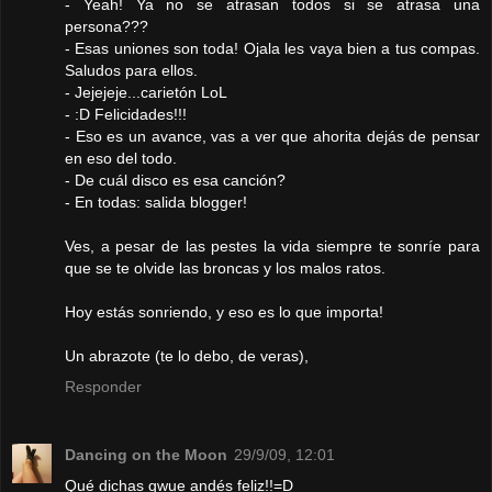
- Yeah! Ya no se atrasan todos si se atrasa una
persona???
- Esas uniones son toda! Ojala les vaya bien a tus compas.
Saludos para ellos.
- Jejejeje...carietón LoL
- :D Felicidades!!!
- Eso es un avance, vas a ver que ahorita dejás de pensar
en eso del todo.
- De cuál disco es esa canción?
- En todas: salida blogger!
Ves, a pesar de las pestes la vida siempre te sonríe para
que se te olvide las broncas y los malos ratos.
Hoy estás sonriendo, y eso es lo que importa!
Un abrazote (te lo debo, de veras),
Responder
Dancing on the Moon
29/9/09, 12:01
Qué dichas qwue andés feliz!!=D