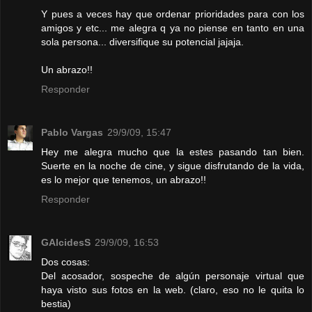
Y pues a veces hay que ordenar prioridades para con los
amigos y etc... me alegra q ya no piense en tanto en una
sola persona... diversifique su potencial jajaja.
Un abrazo!!
Responder
Pablo Vargas
29/9/09, 15:47
Hey me alegra mucho que la estes pasando tan bien.
Suerte en la noche de cine, y sigue disfrutando de la vida,
es lo mejor que tenemos, un abrazo!!
Responder
GAlcidesS
29/9/09, 16:53
Dos cosas:
Del acosador, sospeche de algún personaje virtual que
haya visto sus fotos en la web. (claro, eso no le quita lo
bestia)