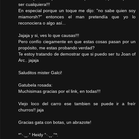
ser cualquiera!!!
En especial porque un toque me dijo: "no sabe quien soy
miamorsh?" entonces el man pretendía que yo lo
reconociera o algo así...
Jajaja y si, ves lo que causas!!!
Pero confío ciegamente en que estas cosas pasan por un
propósito, me estas probando verdad?
Te estoy tratando de demostrar que si puedo ser tu Joan of
Arc.. jajaja
Saluditos mister Galci!
Gatubela rosada:
Muchisimas gracias por el link, en todas!!!
Viejo loco del carro ese tambien se puede ir a freír
churros!! jaja
Gracias gata con botas, un abrazote!
*°·.¸¸.° Heidy °·.¸¸.°*: