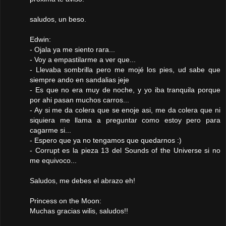
saludos, un beso.
Edwin:
- Ojala ya me siento rara...
- Voy a empastilarme a ver que...
- Llevaba sombrilla pero me mojé los pies, ud sabe que
siempre ando en sandalias jeje
- Es que no era muy de noche, y yo iba tranquila porque
por ahi pasan muchos carros...
- Ay si me da colera que se enoje asi, me da colera que ni
siquiera me llama a preguntar como estoy pero para
cagarme si...
- Espero que ya no tengamos que quedarnos :)
- Corrupt es la pieza 13 del Sounds of the Universe si no
me equivoco...
Saludos, me debes el abrazo eh!
Princess on the Moon:
Muchas gracias wilis, saludos!!