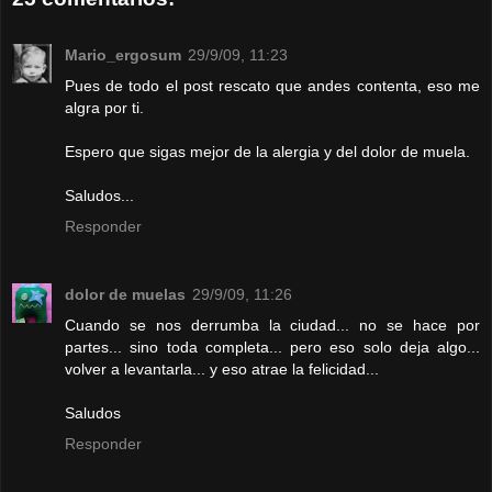
Mario_ergosum
29/9/09, 11:23
Pues de todo el post rescato que andes contenta, eso me
algra por ti.
Espero que sigas mejor de la alergia y del dolor de muela.
Saludos...
Responder
dolor de muelas
29/9/09, 11:26
Cuando se nos derrumba la ciudad... no se hace por
partes... sino toda completa... pero eso solo deja algo...
volver a levantarla... y eso atrae la felicidad...
Saludos
Responder