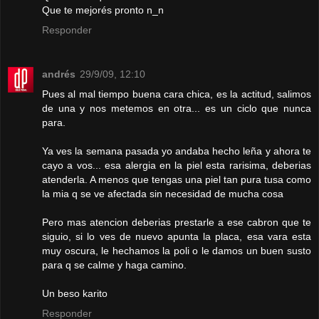
Que te mejorés pronto n_n
Responder
andrés
29/9/09, 12:10
Pues al mal tiempo buena cara chica, es la actitud, salimos
de una y nos metemos en otra... es un ciclo que nunca
para.
Ya ves la semana pasada yo andaba hecho leña y ahora te
cayo a vos... esa alergia en la piel esta rarisima, deberias
atenderla. A menos que tengas una piel tan pura tusa como
la mia q se ve afectada sin necesidad de mucha cosa
Pero mas atencion deberias prestarle a ese cabron que te
siguio, si lo ves de nuevo apunta la placa, esa vara esta
muy oscura, le hechamos la poli o le damos un buen susto
para q se calme y haga camino.
Un beso karito
Responder