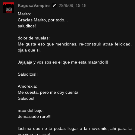
KagosaVampire
29/9/09, 19:18
Marito:
Gracias Marito, por todo...
saluditos!
dolor de muelas:
Me gusta eso que mencionas, re-construir atrae felicidad,
ojala que si.
Jajajaja y vos sos es el que me esta matando!!!
Saluditos!!
Amorexia:
Me cuesta, pero me doy cuenta.
Saludos!
mae del bajo:
demasiado raro!!!
lástima que no te podas llegar a la movienite, ahi para la
proxima te aviso!