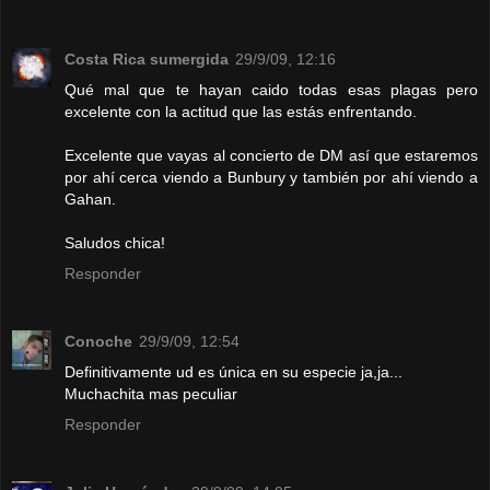
Costa Rica sumergida
29/9/09, 12:16
Qué mal que te hayan caido todas esas plagas pero
excelente con la actitud que las estás enfrentando.
Excelente que vayas al concierto de DM así que estaremos
por ahí cerca viendo a Bunbury y también por ahí viendo a
Gahan.
Saludos chica!
Responder
Conoche
29/9/09, 12:54
Definitivamente ud es única en su especie ja,ja...
Muchachita mas peculiar
Responder