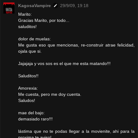
KagosaVampire
29/9/09, 19:18
Marito:
Gracias Marito, por todo...
saluditos!
dolor de muelas:
Me gusta eso que mencionas, re-construir atrae felicidad,
ojala que si.
Jajajaja y vos sos es el que me esta matando!!!
Saluditos!!
Amorexia:
Me cuesta, pero me doy cuenta.
Saludos!
mae del bajo:
demasiado raro!!!
lástima que no te podas llegar a la movienite, ahi para la
proxima te aviso!