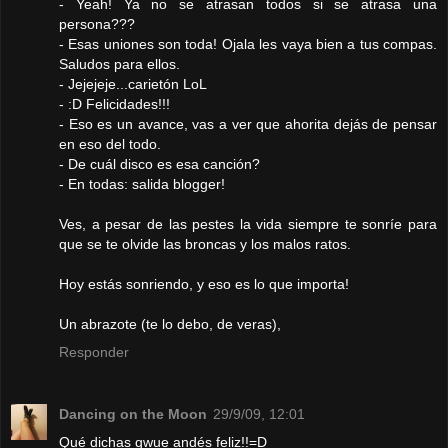
- Yeah! Ya no se atrasan todos si se atrasa una
persona???
- Esas uniones son toda! Ojala les vaya bien a tus compas.
Saludos para ellos.
- Jejejeje...carietón LoL
- :D Felicidades!!!
- Eso es un avance, vas a ver que ahorita dejás de pensar
en eso del todo.
- De cuál disco es esa canción?
- En todas: salida blogger!
Ves, a pesar de las pestes la vida siempre te sonríe para
que se te olvide las broncas y los malos ratos.
Hoy estás sonriendo, y eso es lo que importa!
Un abrazote (te lo debo, de veras),
Responder
Dancing on the Moon
29/9/09, 12:01
Qué dichas qwue andés feliz!!=D