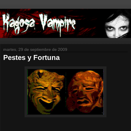
martes, 29 de septiembre de 2009
Pestes y Fortuna