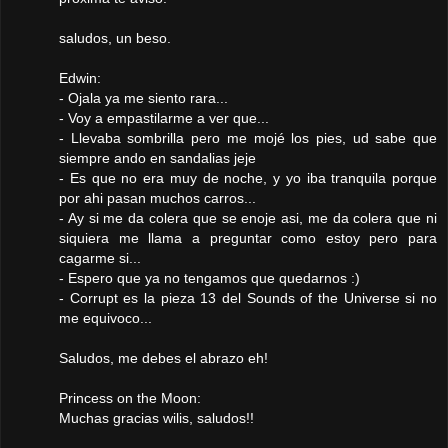
saludos, un beso.
Edwin:
- Ojala ya me siento rara...
- Voy a empastilarme a ver que...
- Llevaba sombrilla pero me mojé los pies, ud sabe que
siempre ando en sandalias jeje
- Es que no era muy de noche, y yo iba tranquila porque
por ahi pasan muchos carros...
- Ay si me da colera que se enoje asi, me da colera que ni
siquiera me llama a preguntar como estoy pero para
cagarme si...
- Espero que ya no tengamos que quedarnos :)
- Corrupt es la pieza 13 del Sounds of the Universe si no
me equivoco...
Saludos, me debes el abrazo eh!
Princess on the Moon:
Muchas gracias wilis, saludos!!