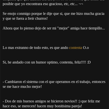
posible que yo encontrara eso gracioso, etc, etc... ¬¬
Se enojo conmigo porque le dije que si, que me hizo mucha gracia
y que se fuera a freir churros!
Ahora que lo pienso dejo de ser mi "mejor" amiga hace tiempillo...
Lo mas extranno de todo esto, es que ando
contenta
O.o
Si, he andado con un humor optimo, contenta, feliz!!!! :D
- Cambiaron el sistema con el que operamos en el trabajo, entonces
se me hace mucho mejor!
- Dos de mis buenos amigos se hicieron novios!! :) que feliz me
hace eso, se
merecen! hacen muy bonitisima pareja!