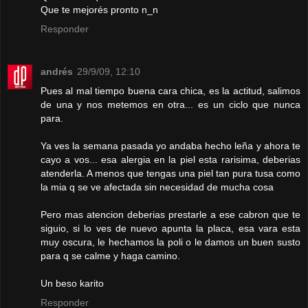
Que te mejorés pronto n_n
Responder
andrés
29/9/09, 12:10
Pues al mal tiempo buena cara chica, es la actitud, salimos
de una y nos metemos en otra... es un ciclo que nunca
para.
Ya ves la semana pasada yo andaba hecho leña y ahora te
cayo a vos... esa alergia en la piel esta rarisima, deberias
atenderla. A menos que tengas una piel tan pura tusa como
la mia q se ve afectada sin necesidad de mucha cosa
Pero mas atencion deberias prestarle a ese cabron que te
siguio, si lo ves de nuevo apunta la placa, esa vara esta
muy oscura, le hechamos la poli o le damos un buen susto
para q se calme y haga camino.
Un beso karito
Responder