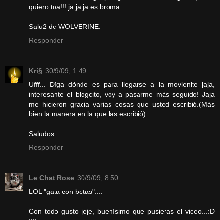
quiero toa!!! ja ja ja es broma.
Salu2 de WOLVERINE.
Responder
Kri§
30/9/09, 1:49
Ufff... Díga dónde es para llegarse a la movienite jaja,
interesante el blogcito, voy a pasarme más seguido! Jaja
me hicieron gracia varias cosas que usted escribió.(Más
bien la manera en la que las escribió)
Saludos.
Responder
Le Chat Rose
30/9/09, 8:50
LOL "gata con botas"....
Con todo gusto jeje, buenísimo que pusieras el video...:D