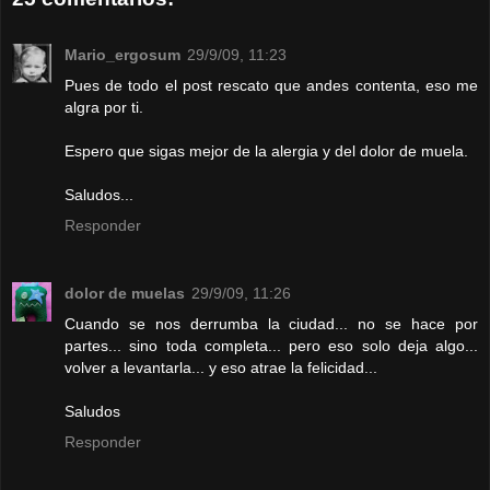
Mario_ergosum
29/9/09, 11:23
Pues de todo el post rescato que andes contenta, eso me
algra por ti.
Espero que sigas mejor de la alergia y del dolor de muela.
Saludos...
Responder
dolor de muelas
29/9/09, 11:26
Cuando se nos derrumba la ciudad... no se hace por
partes... sino toda completa... pero eso solo deja algo...
volver a levantarla... y eso atrae la felicidad...
Saludos
Responder