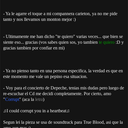
- Ya le agarre el toque a mi compannera carieton, ya no me pide
tanto y nos llevamos un monton mejor :)
- Ultimamente me han dicho "te quiero" varias veces... que bien se
siente eso... gracias (vos sabes quien sos, yo tambien
te quiero
:D y
gracias tambien por
confiar en mi)
- Ya no pienso tanto en una persona especifica, la verdad es que en
este momento me vale un pepino esa situacion.
- Voy para el concierto de Depeche, tenias mis dudas pero luego de
re-escuchar el Cd me decidi completamente. Por cierto, amo
"
Corrupt
" (aca la
letra
)
♫I could corrupt you in a heartbeat♫
Segun lei la pieza se usa de soundtrack para True Blood, asi que la
amo aun mas :)