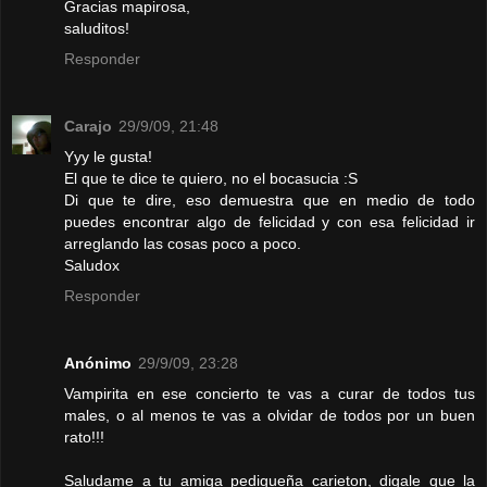
Gracias mapirosa,
saluditos!
Responder
Carajo
29/9/09, 21:48
Yyy le gusta!
El que te dice te quiero, no el bocasucia :S
Di que te dire, eso demuestra que en medio de todo
puedes encontrar algo de felicidad y con esa felicidad ir
arreglando las cosas poco a poco.
Saludox
Responder
Anónimo
29/9/09, 23:28
Vampirita en ese concierto te vas a curar de todos tus
males, o al menos te vas a olvidar de todos por un buen
rato!!!
Saludame a tu amiga pedigueña carieton, digale que la