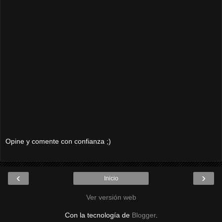
Opine y comente con confianza ;)
‹
›
Inicio
Ver versión web
Con la tecnología de
Blogger
.