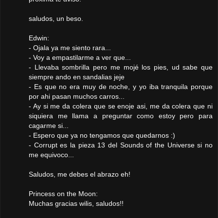
saludos, un beso.
Edwin:
- Ojala ya me siento rara...
- Voy a empastilarme a ver que...
- Llevaba sombrilla pero me mojé los pies, ud sabe que
siempre ando en sandalias jeje
- Es que no era muy de noche, y yo iba tranquila porque
por ahi pasan muchos carros...
- Ay si me da colera que se enoje asi, me da colera que ni
siquiera me llama a preguntar como estoy pero para
cagarme si...
- Espero que ya no tengamos que quedarnos :)
- Corrupt es la pieza 13 del Sounds of the Universe si no
me equivoco...
Saludos, me debes el abrazo eh!
Princess on the Moon:
Muchas gracias wilis, saludos!!