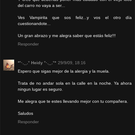
del carro no vaya a ser...
Ves Vampirita que sos feliz...y vos el otro día
cuestionandote...
Un gran abrazo y me alegra saber que estás feliz!!!
Responder
*°·.¸¸.° Heidy °·.¸¸.°*
29/9/09, 18:16
Espero que sigas mejor de la alergia y la muela.
Trata de no andar sola en la calle en la noche. Ya ahora
ningun lugar es seguro.
Me alegra que te estes llevando mejor con tu compañera.
Saludos
Responder