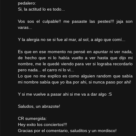
pedalero:
Si, la actitud lo es todo...
Vos sos el culpable!! me pasaste las pestes!!! jaja son
varas...
Y la alergia no se si fue al mar, al sol, a algo que comí...
Es que en ese momento no pensé en apuntar ni ver nada,
de hecho que ni lo había vuelto a ver hasta que dijo mi
nombre, me le quedé viendo para ver si lograba recordarlo
pero nada... el carro ni lo vi...
Lo que no me explico es como alguien random que sabía
mi nombre sabía que yo iba por ahi, si nunca paso por ahi!
Y si me vuelve a pasar ahi si me va a dar algo :S
Saludos, un abrazote!
CR sumergida:
Hey exito los conciertos!!!
Gracias por el comentario, saluditos y un mordisco!