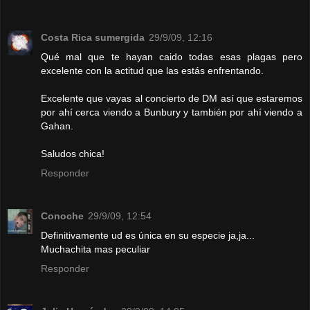
Costa Rica sumergida
29/9/09, 12:16
Qué mal que te hayan caido todas esas plagas pero
excelente con la actitud que las estás enfrentando.
Excelente que vayas al concierto de DM así que estaremos
por ahí cerca viendo a Bunbury y también por ahí viendo a
Gahan.
Saludos chica!
Responder
Conoche
29/9/09, 12:54
Definitivamente ud es única en su especie ja,ja...
Muchachita mas peculiar
Responder