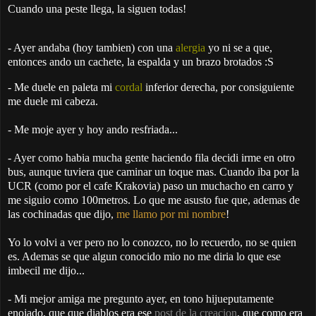
Cuando una peste llega, la siguen todas!
- Ayer andaba (hoy tambien) con una
alergia
yo ni se a que,
entonces ando un cachete, la espalda y un brazo brotados :S
- Me duele en paleta mi
cordal
inferior derecha, por consiguiente
me duele mi cabeza.
- Me moje ayer y hoy ando resfriada...
- Ayer como habia mucha gente haciendo fila decidi irme en otro
bus, aunque tuviera que caminar un toque mas. Cuando iba por la
UCR (como por el cafe Krakovia) paso un muchacho en carro y
me siguio como 100metros. Lo que me asusto fue que, ademas de
las cochinadas que dijo,
me llamo por mi nombre
!
Yo lo volvi a ver pero no lo conozco, no lo recuerdo, no se quien
es. Ademas se que algun conocido mio no me diria lo que ese
imbecil me dijo...
- Mi mejor amiga me pregunto ayer, en tono hijueputamente
enojado, que que diablos era ese
post de la creacion
, que como era