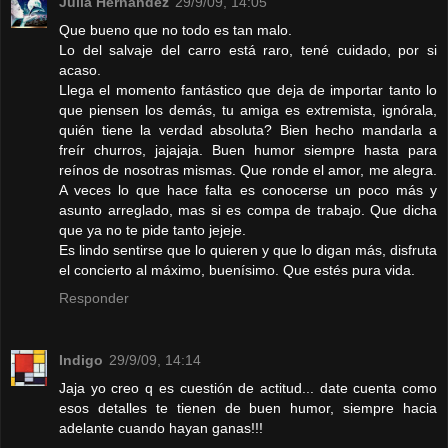
Julia Hernández
29/9/09, 14:05
Que bueno que no todo es tan malo.
Lo del salvaje del carro está raro, tené cuidado, por si
acaso.
Llega el momento fantástico que deja de importar tanto lo
que piensen los demás, tu amiga es extremista, ignórala,
quién tiene la verdad absoluta? Bien hecho mandarla a
freír churros, jajajaja. Buen humor siempre hasta para
reínos de nosotras mismas. Que ronde el amor, me alegra.
A veces lo que hace falta es conocerse un poco más y
asunto arreglado, mas si es compa de trabajo. Que dicha
que ya no te pide tanto jejeje.
Es lindo sentirse que lo quieren y que lo digan más, disfruta
el concierto al máximo, buenísimo. Que estés pura vida.
Responder
Indigo
29/9/09, 14:14
Jaja yo creo q es cuestión de actitud... date cuenta como
esos detalles te tienen de buen humor, siempre hacia
adelante cuando hayan ganas!!!