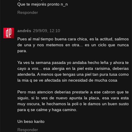
Que te mejorés pronto n_n
Responder
andrés
29/9/09, 12:10
Pues al mal tiempo buena cara chica, es la actitud, salimos
de una y nos metemos en otra... es un ciclo que nunca
para.
Ya ves la semana pasada yo andaba hecho leña y ahora te
cayo a vos... esa alergia en la piel esta rarisima, deberias
atenderla. A menos que tengas una piel tan pura tusa como
la mia q se ve afectada sin necesidad de mucha cosa
Pero mas atencion deberias prestarle a ese cabron que te
siguio, si lo ves de nuevo apunta la placa, esa vara esta
muy oscura, le hechamos la poli o le damos un buen susto
para q se calme y haga camino.
Un beso karito
Responder