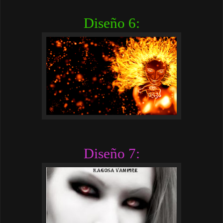
Diseño 6:
Diseño 7: