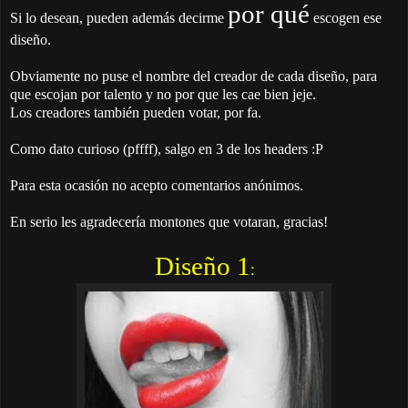
por qué
Si lo desean, pueden además decirme
escogen ese
diseño.
Obviamente no puse el nombre del creador de cada diseño, para
que escojan por talento y no por que les cae bien jeje.
Los creadores también pueden votar, por fa.
Como dato curioso (pffff), salgo en 3 de los headers :P
Para esta ocasión no acepto comentarios anónimos.
En serio les agradecería montones que votaran, gracias!
Diseño 1
: