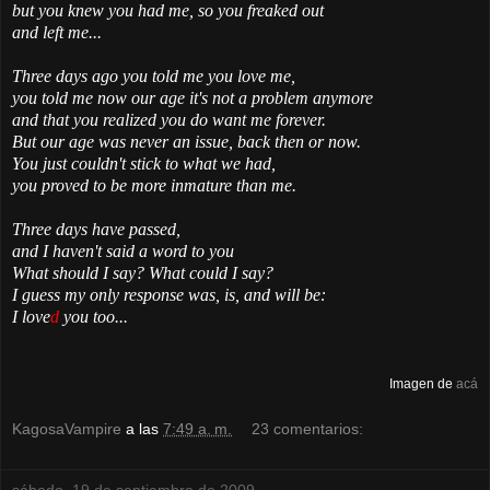
but you knew you had me, so you freaked out
and left me...
Three days ago you told me you love me,
you told me now our age it's not a problem anymore
and that you realized you do want me forever.
But our age was never an issue, back then or now.
You just couldn't stick to what we had,
you proved to be more inmature than me.
Three days have passed,
and I haven't said a word to you
What should I say? What could I say?
I guess my only response was, is, and will be:
I love
d
you too...
Imagen de
acá
KagosaVampire
a las
7:49 a. m.
23 comentarios: