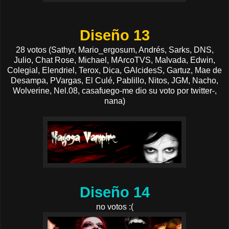
Diseño 13
28 votos (Sathyr, Mario_ergosum, Andrés, Sarks, DNS,
Julio, Chat Rose, Michael, MArcoTVS, Malvada, Edwin,
Colegial, Elendriel, Terox, Dica, GAlcidesS, Gartuz, Mae de
Desampa, PVargas, El Culé, Pablillo, Nitos, JGM, Nacho,
Wolverine, Nel.08, casafuego-me dio su voto por twitter-,
nana)
Diseño 14
no votos :(