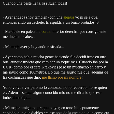
Cuando una peste llega, la siguen todas!
- Ayer andaba (hoy tambien) con una
alergia
yo ni se a que,
entonces ando un cachete, la espalda y un brazo brotados :S
- Me duele en paleta mi
cordal
inferior derecha, por consiguiente
me duele mi cabeza.
- Me moje ayer y hoy ando resfriada...
- Ayer como habia mucha gente haciendo fila decidi irme en otro
bus, aunque tuviera que caminar un toque mas. Cuando iba por la
UCR (como por el cafe Krakovia) paso un muchacho en carro y
me siguio como 100metros. Lo que me asusto fue que, ademas de
las cochinadas que dijo,
me llamo por mi nombre
!
Yo lo volvi a ver pero no lo conozco, no lo recuerdo, no se quien
es. Ademas se que algun conocido mio no me diria lo que ese
imbecil me dijo...
- Mi mejor amiga me pregunto ayer, en tono hijueputamente
enojado, que que diablos era ese
post de la creacion
, que como era