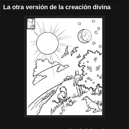
La otra versión de la creación divina