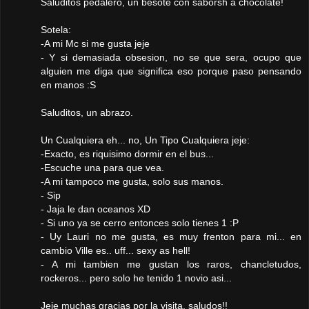
Saluditos pedalero, un besote con saborsh a chocolate!
Sotela:
-A mi Mc si me gusta jeje
- Y si demasiada obsesion, no se que sera, ocupo que
alguien me diga que significa eso porque paso pensando
en manos :S
Saluditos, un abrazo.
Un Cualquiera eh... no, Un Tipo Cualquiera jeje:
-Exacto, es riquisimo dormir en el bus...
-Escuche una para que vea.
-A mi tampoco me gusta, solo sus manos.
- Sip
- Jaja le dan oceanos XD
- Si uno ya se cerro entonces solo tienes 1 :P
- Uy Lauri no me gusta, es muy frenton para mi... en
cambio Ville es.. uff... sexy as hell!
- A mi tambien me gustan los raros, chancletudos,
rockeros... pero solo he tenido 1 novio asi...
Jeje muchas gracias por la visita, saludos!!