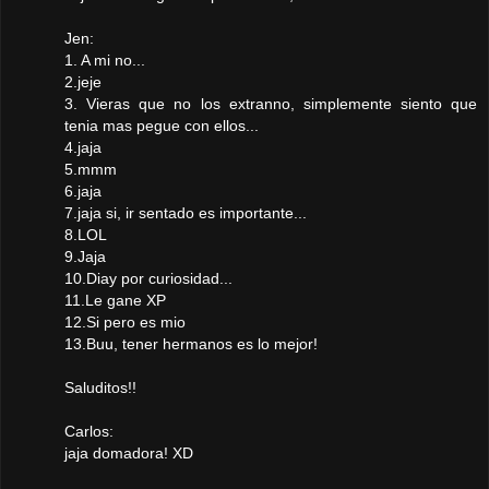
Jen:
1. A mi no...
2.jeje
3. Vieras que no los extranno, simplemente siento que
tenia mas pegue con ellos...
4.jaja
5.mmm
6.jaja
7.jaja si, ir sentado es importante...
8.LOL
9.Jaja
10.Diay por curiosidad...
11.Le gane XP
12.Si pero es mio
13.Buu, tener hermanos es lo mejor!
Saluditos!!
Carlos:
jaja domadora! XD