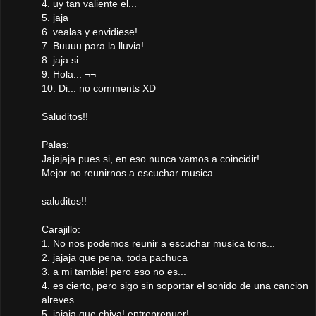
4. uy tan valiente el...
5. jaja
6. vealas y envidiese!
7. Buuuu para la lluvia!
8. jaja si
9. Hola... ¬¬
10. Di... no comments XD
Saluditos!!
Palas:
Jajajaja pues si, en eso nunca vamos a coincidir!
Mejor no reunirnos a escuchar musica...
saluditos!!
Carajillo:
1. No nos podemos reunir a escuchar musica tons...
2. jajaja que pena, toda pachuca
3. a mi tambie! pero eso no es...
4. es cierto, pero sigo sin soportar el sonido de una cancion
alreves
5. jajaja que chiva! entreprenuer!