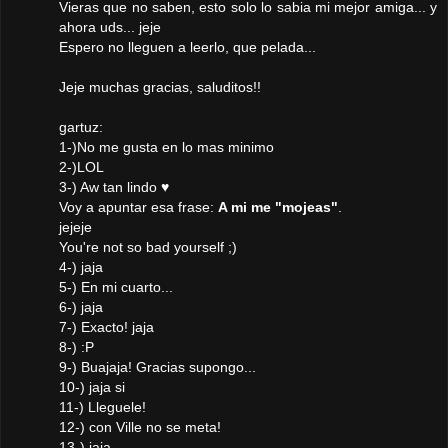
Vieras que no saben, esto solo lo sabia mi mejor amiga... y
ahora uds... jeje
Espero no lleguen a leerlo, que pelada...
Jeje muchas gracias, saluditos!!
gartuz:
1-)No me gusta en lo mas minimo
2-)LOL
3-) Aw tan lindo ♥
Voy a apuntar esa frase:
A mi me "mojeas"
.
jejeje
You're not so bad yourself ;)
4-) jaja
5-) En mi cuarto...
6-) jaja
7-) Exacto! jaja
8-) :P
9-) Buajaja! Gracias supongo...
10-) jaja si
11-) Lleguele!
12-) con Ville no se meta!
13-) jaja