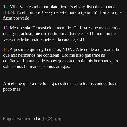
12.
Ville Valo es mi amor platonico. Es el vocalista de la banda
H.I.M.
Es el hombre + sexy de este mundo (para mi). Haria lo que
fuera por verlo.
13.
Me rio sola. Demasiado a menudo. Cada vez que me acuerdo
de algo gracioso, me rio, no importa donde este. Un monton de
veces me le he reido al jefe en la cara. Jaja :D
14.
A pesar de que soy la menor, NUNCA le conté a mi mamá lo
que mis hermanos me contaban. Eso me hizo ganarme su
confianza. Lo tuanis de eso es que con uno de mis hermanos, no
solo somos hermanos, somos amigos.
Ahi el que quiera que lo haga, es demasiado tuanis conocerlos un
poco mas!
KagosaVampire
a las
10:04 a. m.