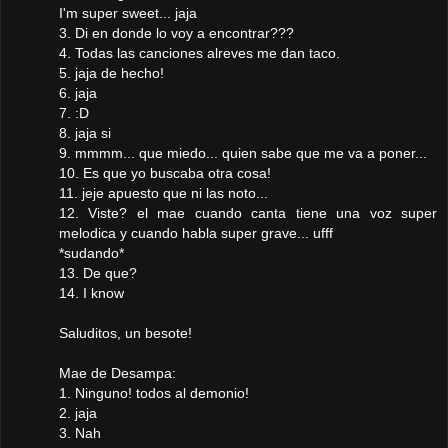
I'm super sweet... jaja
3. Di en donde lo voy a encontrar???
4. Todas las canciones alreves me dan taco.
5. jaja de hecho!
6. jaja
7. :D
8. jaja si
9. mmmm... que miedo... quien sabe que me va a poner...
10. Es que yo buscaba otra cosa!
11. jeje apuesto que ni las noto...
12. Viste? el mae cuando canta tiene una voz super
melodica y cuando habla super grave... ufff
*sudando*
13. De que?
14. I know
Saluditos, un besote!
Mae de Desampa:
1. Ninguno! todos al demonio!
2. jaja
3. Nah