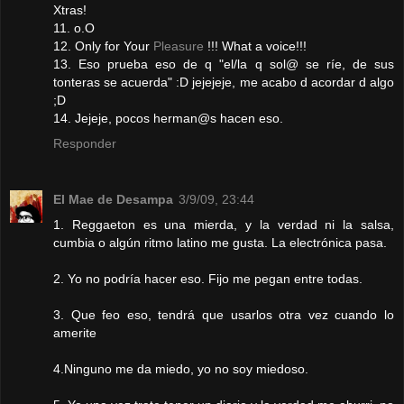
Xtras!
11. o.O
12. Only for Your
Pleasure
!!! What a voice!!!
13. Eso prueba eso de q "el/la q sol@ se ríe, de sus
tonteras se acuerda" :D jejejeje, me acabo d acordar d algo
;D
14. Jejeje, pocos herman@s hacen eso.
Responder
El Mae de Desampa
3/9/09, 23:44
1. Reggaeton es una mierda, y la verdad ni la salsa,
cumbia o algún ritmo latino me gusta. La electrónica pasa.
2. Yo no podría hacer eso. Fijo me pegan entre todas.
3. Que feo eso, tendrá que usarlos otra vez cuando lo
amerite
4.Ninguno me da miedo, yo no soy miedoso.