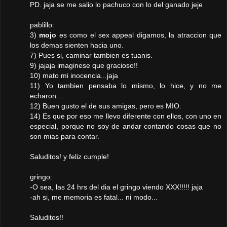
PD. jaja se me salio lo pachuco con lo del ganado jeje
pablillo:
3)
mojo
es como el sex appeal digamos, la atraccion que
los demas sienten hacia uno.
7) Pues si, caminar tambien es tuanis.
9) jajaja imaginese que gracioso!!
10) mato mi inocencia...jaja
11) Yo tambien pensaba lo mismo, lo hice, y no me
echaron...
12) Buen gusto el de sus amigas, pero es MIO.
14) Es que por eso me llevo diferente con ellos, con uno en
especial, porque no soy de andar contando cosas que no
son mias para contar.
Saluditos! y feliz cumple!
gringo:
-O sea, las 24 hrs del dia el gringo viendo XXX!!!!! jaja
-ah si, me memoria es fatal... ni modo...
Saluditos!!