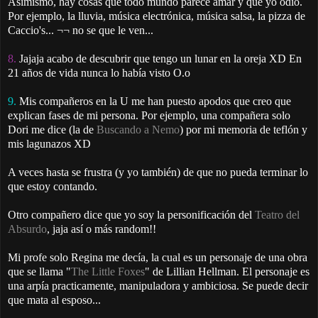
Asimismo, hay cosas que todo mundo parece amar y que yo odio.
Por ejemplo, la lluvia, música electrónica, música salsa, la pizza de
Caccio's... ¬¬ no se que le ven...
8.
Jajaja acabo de descubrir que tengo un lunar en la oreja XD En
21 años de vida nunca lo había visto O.o
9.
Mis compañeros en la U me han puesto apodos que creo que
explican fases de mi persona. Por ejemplo, una compañera solo
Dori me dice (la de
Buscando a Nemo
) por mi memoria de teflón y
mis lagunazos XD
A veces hasta se frustra (y yo también) de que no pueda terminar lo
que estoy contando.
Otro compañero dice que yo soy la personificación del
Teatro del
Absurdo
, jaja así o más random!!
Mi profe solo Regina me decía, la cual es un personaje de una obra
que se llama "
The Little Foxes
" de Lillian Hellman. El personaje es
una arpía practicamente, manipuladora y ambiciosa. Se puede decir
que mata al esposo...