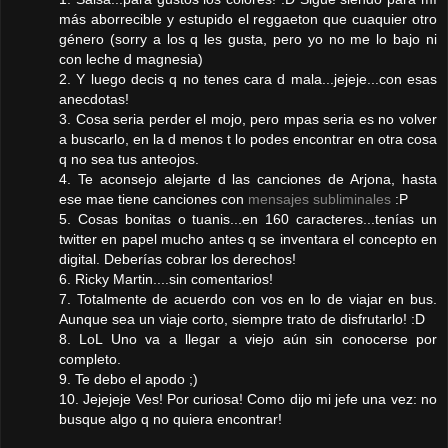
más aborrecible y estupido el reggaeton que cuaquier otro
género (sorry a los q les gusta, pero yo no me lo bajo ni
con leche d magnesia)
2. Y luego decis q no tenes cara d mala...jejeje...con esas
anecdotas!
3. Cosa seria perder el mojo, pero mpas seria es no volver
a buscarlo, en la d menos t lo podes encontrar en otra cosa
q no sea tus anteojos.
4. Te aconsejo alejarte d las canciones de Arjona, hasta
ese mae tiene canciones con
mensajes subliminales
:P
5. Cosas bonitas o tuanis...en 160 caracteres...tenías un
twitter en papel mucho antes q se inventara el concepto en
digital. Deberías cobrar los derechos!
6. Ricky Martin....sin comentarios!
7. Totalmente de acuerdo con vos en lo de viajar en bus.
Aunque sea un viaje corto, siempre trato de disfrutarlo! :D
8. LoL Uno va a llegar a viejo aún sin conocerse por
completo.
9. Te debo el apodo ;)
10. Jejejeje Ves! Por curiosa! Como dijo mi jefe una vez: no
busque algo q no quiera encontrar!