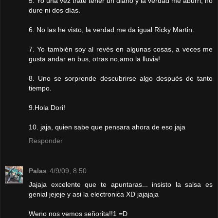
5. Yo una vez trate tener un diario y la verdad me aburri, no
dure ni dos días.
6. No las he visto, la verdad me da igual Ricky Martin.
7. Yo también soy al revés en algunas cosas, a veces me
gusta andar en bus, otras no,amo la lluvia!
8. Uno se sorprende descubrirse algo después de tanto
tiempo.
9.Hola Dori!
10. jaja, quien sabe que pensara ahora de eso jaja
Responder
Palas
4/9/09, 8:50
Jajaja excelente que te apuntaras... insisto la salsa es
genial jejeje y asi la electronica XD jajajaja
Weno nos vemos señorita!!1 =D