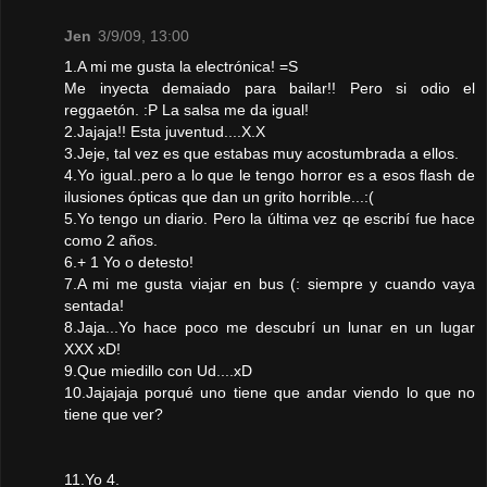
Jen
3/9/09, 13:00
1.A mi me gusta la electrónica! =S
Me inyecta demaiado para bailar!! Pero si odio el
reggaetón. :P La salsa me da igual!
2.Jajaja!! Esta juventud....X.X
3.Jeje, tal vez es que estabas muy acostumbrada a ellos.
4.Yo igual..pero a lo que le tengo horror es a esos flash de
ilusiones ópticas que dan un grito horrible...:(
5.Yo tengo un diario. Pero la última vez qe escribí fue hace
como 2 años.
6.+ 1 Yo o detesto!
7.A mi me gusta viajar en bus (: siempre y cuando vaya
sentada!
8.Jaja...Yo hace poco me descubrí un lunar en un lugar
XXX xD!
9.Que miedillo con Ud....xD
10.Jajajaja porqué uno tiene que andar viendo lo que no
tiene que ver?
11.Yo 4.