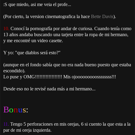
:S que miedo, asi me veia el profe...
(Por cierto, la version cinematografica la hace
Bette Davis
).
10.
Conocí la pornografía por andar de curiosa. Cuando tenía como
13 años andaba buscando una tarjeta entre la ropa de mi hermano,
y me encontré un video casette.
Y yo: "que diablos será esto?"
(aunque en el fondo sabía que no era nada bueno puesto que estaba
escondido).
Lo puse y OMG!!!!!!!!!!!!!!!!!! Mis ojooooooooossssssss!!!
Desde eso no le revisé nada más a mi hermano...
B
o
n
u
s
:
11.
Tengo 5 perforaciones en mis orejas, 6 si cuento la que esta a la
par de mi oreja izquierda.