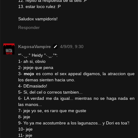
12. repito la respuesta de la seis :P
13. estar loco rulez :P
Saludox vampidoris!
Responder
KagosaVampire
4/9/09, 9:30
*°·.¸¸.° Heidy °·.¸¸.°*:
1- ah si, obvio
2- jejeje que pena
3-
mojo
es como el sex appeal digamos, la atraccion que
los demas sienten hacia uno.
4- DEmasiado!
5- Si, del cel o correos tambien...
6- LA verdad me da igual... mientras no se haga nada en
las manos...
7- jeje yo se, es raro que me guste
8- jeje
9- Yo ya me acostumbre a los lagunazos... y Dori es toa'!
10- jeje
11- jeje