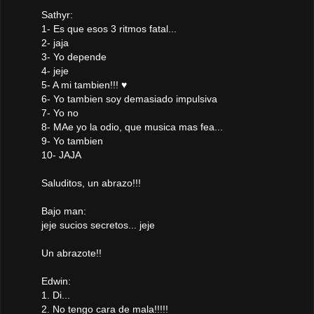
Sathyr:
1- Es que esos 3 ritmos fatal...
2- jaja
3- Yo depende
4- jeje
5- A mi tambien!!! ♥
6- Yo tambien soy demasiado impulsiva
7- Yo no
8- MAe yo la odio, que musica mas fea...
9- Yo tambien
10- JAJA
Saluditos, un abrazo!!!
Bajo man:
jeje sucios secretos... jeje
Un abrazote!!
Edwin:
1. Di...
2. No tengo cara de mala!!!!!