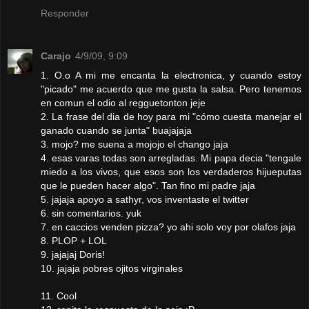
Responder
Carajo
4/9/09, 9:09
1. O.o A mi me encanta la electronica, y cuando estoy
"picado" me acuerdo que me gusta la salsa. Pero tenemos
en comun el odio al regguetonton jeje
2. La frase del dia de hoy para mi "cómo cuesta manejar el
ganado cuando se junta" buajajaja
3. mojo? me suena a mojojo el chango jaja
4. esas varas todas son arregladas. Mi papa decia "tengale
miedo a los vivos, que esos son los verdaderos hijueputas
que le pueden hacer algo". Tan fino mi padre jaja
5. jajaja apoyo a sathyr, vos inventaste el twitter
6. sin comentarios. yuk
7. en caccios venden pizza? yo ahi solo voy por olafos jaja
8. PLOP + LOL
9. jajajaj Doris!
10. jajaja pobres ojitos virginales
11. Cool