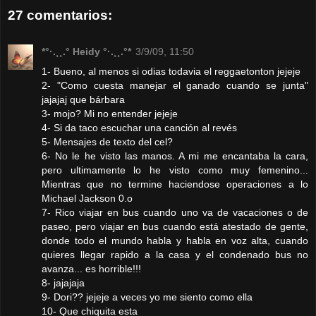
27 comentarios:
*°·.¸¸.° Heidy °·.¸¸.°*
3/9/09, 11:50
1- Bueno, al menos si odias todavia el reggaetonton jejeje
2- "Como cuesta manejar el ganado cuando se junta"
jajajaj que bárbara
3- mojo? Mi no entender jejeje
4- Si da taco escuchar una canción al revés
5- Mensajes de texto del cel?
6- No le he visto las manos. A mi me encantaba la cara,
pero ultimamente lo he visto como muy femenino...
Mientras que no termine haciendose operaciones a lo
Michael Jackson 0.o
7- Rico viajar en bus cuando uno va de vacaciones o de
paseo, pero viajar en bus cuando está atestado de gente,
donde todo el mundo habla y habla en voz alta, cuando
quieres llegar rapido a la casa y el condenado bus no
avanza... es horrible!!!
8- jajajaja
9- Dori?? jejeje a veces yo me siento como ella
10- Que chiquita esta