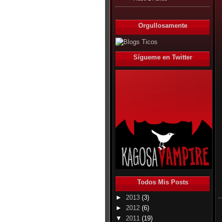
Orgullosamente
Sígueme en Twitter
Todos Mis Posts
►
2013
(3)
►
2012
(6)
▼
2011
(19)