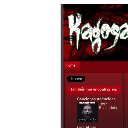
Home
También me encontrás en:
Canciones traducidas
Tier -
Rammstein
Hace 14 años