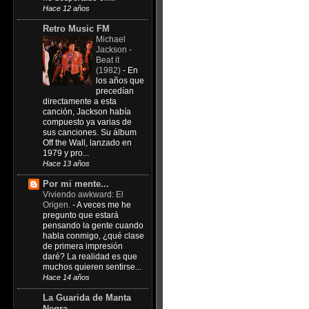
Hace 12 años
Retro Music FM
Michael
Jackson -
Beat it
(1982)
-
En
los años que
precedían
directamente a esta
canción, Jackson había
compuesto ya varias de
sus canciones. Su álbum
Off the Wall, lanzado en
1979 y pro...
Hace 13 años
Por mi mente...
Viviendo awkward: El
Origen.
-
A veces me he
pregunto que estará
pensando la gente cuando
habla conmigo, ¿qué clase
de primera impresión
daré? La realidad es que
muchos quieren sentirse...
Hace 14 años
La Guarida de Manta
Negra