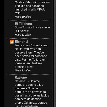
Quality Video with duration
120 Min and has been
launched in with MPAA
ratin...
Hace 10 años
El Tilichero
Sono Tornata !!!
-
He vuelto
. Si, Volví !!!
Hace 11 años
Elendriel
Tears
-
I won't shed a tear.
Not for you, you don’t
deserve them. They've
been saved for someone
else. For me. To let them
loose when I feel like
breaking dow...
Hace 12 años
Rastone
Odiame...
-
Odiame…
porque le sonrío a tus
mañanas Odiame…
porque te he provocado
besar hasta que tus labios
han perdido domino
propio Odiame… porque
he despertado en...