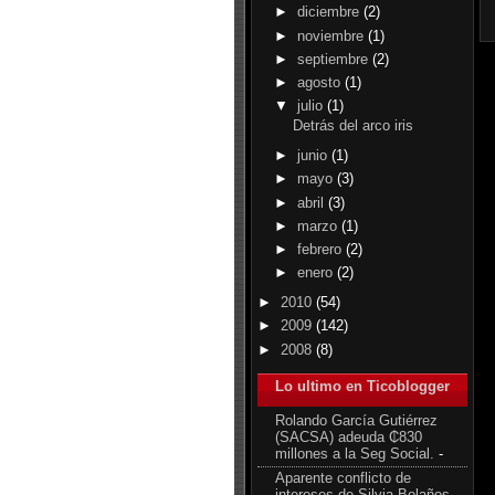
►
diciembre
(2)
►
noviembre
(1)
►
septiembre
(2)
►
agosto
(1)
▼
julio
(1)
Detrás del arco iris
►
junio
(1)
►
mayo
(3)
►
abril
(3)
►
marzo
(1)
►
febrero
(2)
►
enero
(2)
►
2010
(54)
►
2009
(142)
►
2008
(8)
Lo ultimo en Ticoblogger
Rolando García Gutiérrez
(SACSA) adeuda ₵830
millones a la Seg Social.
-
Aparente conflicto de
intereses de Silvia Bolaños