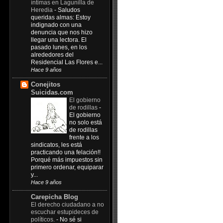
íntimas en Lagunilla de
Heredia
-
Saludos
queridas almas: Estoy
indignado con una
denuncia que nos hizo
llegar una lectora. El
pasado lunes, en los
alrededores del
Residencial Las Flores e...
Hace 9 años
Conejitos
Suicidas.com
El gobierno
de rodillas
-
El gobierno
no solo está
de rodillas
frente a los
sindicatos, les está
practicando una felación!!
Porqué más impuestos sin
primero ordenar, equiparar
y...
Hace 9 años
Carepicha Blog
El derecho ciudadano a no
escuchar estupideces de
políticos.
-
No sé si