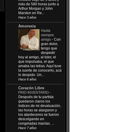
más de 580 horas junto a
Arthur Morgan y John
Marston en Re...
Hace 3 años
Amorexia
Hasta
siempre
amigo
-
Con
gran dolor,
tengo que
despedir
hoy al amigo, al tutor, el
que impulsaba, el que
amaba las letras. Aquí tuve
la suerte de conocerlo, acá
lo despido. Un...
Hace 6 años
Corazón Libre
FRIO INVENTARIO
-
Después de tu partida
quedaron claros los
índices de mi devaluación,
las horas se alargaron y
los atardeceres se fueron
descolgando en
congeladas manías. ...
Hace 7 años