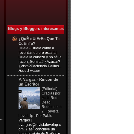
Blogs y Bloggers interesantes
¿QuÈ qUiErEs Que Te
CuEnTe?
Duele
-
Duele como a
reventar, quiere estallar...
Duele la cabeza y no sé la
razón¿Gomita? ¿Azúcar?
¿Vista?Paciencia Palitas...
Hace 3 meses
P. Vargas - Rincón de
un Escritor
(Editorial)
Gracias por
tanto Red
Dead
Redemption
2 | Revista
Level Up
-
Por Pablo
Vargas |
pvargas@revistalevelup.c
om
. Y así, concluye un
emotivo viaje de 5 años y