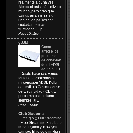
realmente alguna vez
fuimos el país más feliz del
mundo, pero creo que
vamos en camino a ser
uno de los países con
ciudadanos más
frustrados. El p...
Hace 10 años
g33k!
Como
arreglé los
problemas
de conexión
de mi ADSL
de Kolbi ICE
-
Desde hace rato vengo
teniendo problemas con
mi conexión ADSL Kolbi,
del Instituto Costarricense
de Electricidad (ICE). El
problema es el mismo
siempre: al...
Hace 10 años
Club Sodoma
El refugio () Full Streaming
-
Free Streaming El refugio
in Best Quality. Now you
can see El refugio in High