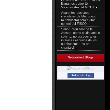
Barrantes como Ex
Viceministra del MOPT.
-
Aparentes acciones
irregulares de Metrocoop
(autobusera) para evitar
control del FISCO.
-
Señor Regulador de la
Aresep, como ciudadano le
solicito, no acceder a los
intereses espurios de los
autobuseros, ¡es un
chantaje!
-
Networked Blogs
Follow this blog