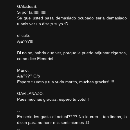
GAlcidesS:
Si por fa!!!!!!!!!!!!
Se que usted pasa demasiado ocupado seria demasiado
tuanis ver un dise;o suyo :D
el culé:
Aja???!!!
Di no se, habria que ver, porque le puedo adjuntar cigarros,
como dice Elendriel.
Mario:
Aja???? O/o
Espero tu voto y tua yuda marito, muchas gracias!!!!!
GAVILANAZO:
Pues muchas gracias, espero tu voto!!!
--
En serio les gusta el actual???? No lo creo... tan lindos, lo
dicen para no herir mis sentimientos :D