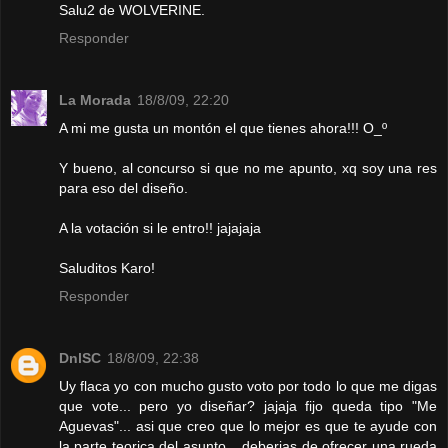
Salu2 de WOLVERINE.
Responder
La Morada
18/8/09, 22:20
A mi me gusta un montón el que tienes ahora!!! O_º
Y bueno, al concurso si que no me apunto, xq soy una res
para eso del diseño.
A la votación si le entro!! jajajaja
Saluditos Karo!
Responder
DnlSC
18/8/09, 22:38
Uy flaca yo con mucho gusto voto por todo lo que me digas
que vote... pero yo diseñar? jajaja fijo queda tipo "Me
Aguevas"... asi que creo que lo mejor es que te ayude con
la parte teorica del asunto... deberias de ofrecer una rueda