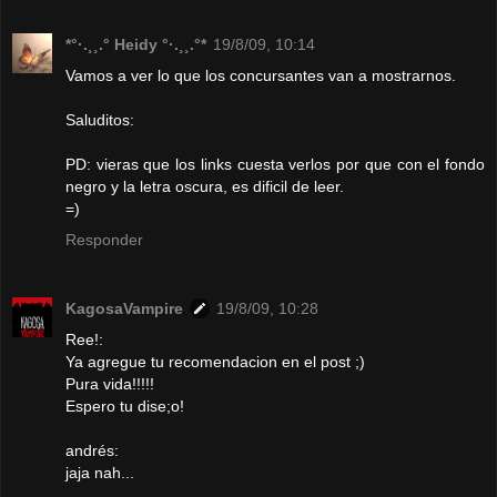
*°·.¸¸.° Heidy °·.¸¸.°*
19/8/09, 10:14
Vamos a ver lo que los concursantes van a mostrarnos.
Saluditos:
PD: vieras que los links cuesta verlos por que con el fondo
negro y la letra oscura, es dificil de leer.
=)
Responder
KagosaVampire
19/8/09, 10:28
Ree!:
Ya agregue tu recomendacion en el post ;)
Pura vida!!!!!
Espero tu dise;o!
andrés:
jaja nah...