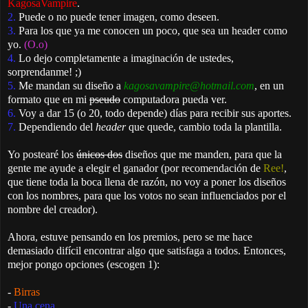
KagosaVampire
.
2.
Puede o no puede tener imagen, como deseen.
3.
Para los que ya me conocen un poco, que sea un header como
yo.
(O.o)
4.
Lo dejo completamente a imaginación de ustedes,
sorprendanme! ;)
5.
Me mandan su diseño a
kagosavampire@hotmail.com
, en un
formato que en mi
pseudo
computadora pueda ver.
6.
Voy a dar 15 (o 20, todo depende) días para recibir sus aportes.
7.
Dependiendo del
header
que quede, cambio toda la plantilla.
Yo postearé los
únicos dos
diseños que me manden, para que la
gente me ayude a elegir el ganador (por recomendación de
Ree!
,
que tiene toda la boca llena de razón, no voy a poner los diseños
con los nombres, para que los votos no sean influenciados por el
nombre del creador).
Ahora, estuve pensando en los premios, pero se me hace
demasiado difícil encontrar algo que satisfaga a todos. Entonces,
mejor pongo opciones (escogen 1):
-
Birras
-
Una cena