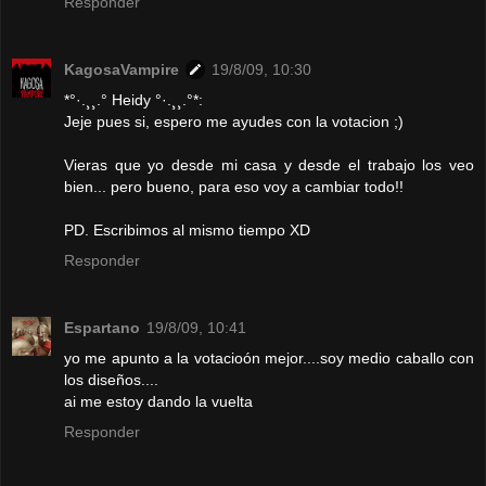
Responder
KagosaVampire
19/8/09, 10:30
*°·.¸¸.° Heidy °·.¸¸.°*:
Jeje pues si, espero me ayudes con la votacion ;)
Vieras que yo desde mi casa y desde el trabajo los veo
bien... pero bueno, para eso voy a cambiar todo!!
PD. Escribimos al mismo tiempo XD
Responder
Espartano
19/8/09, 10:41
yo me apunto a la votacioón mejor....soy medio caballo con
los diseños....
ai me estoy dando la vuelta
Responder