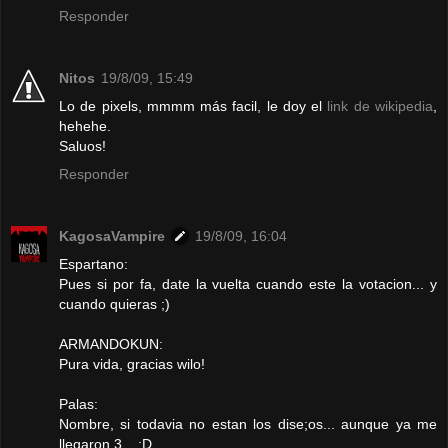
Responder
Nitos
19/8/09, 15:49
Lo de pixels, mmmm más facil, le doy el
link de wikipedia
,
hehehe.
Saluos!
Responder
KagosaVampire
19/8/09, 16:04
Espartano:
Pues si por fa, date la vuelta cuando este la votacion... y
cuando quieras ;)
ARMANDOKUN:
Pura vida, gracias wilo!
Palas:
Nombre, si todavia no estan los dise;os... aunque ya me
llegaron 3... :D