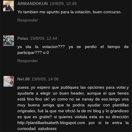
ARMANDOKUN
19/8/09, 10:48
Yo tambien me apunto para la votaciòn, buen concurso.
Responder
Palas
19/8/09, 12:44
ya sta la votacion??? ya se perdio el tiempo de
participar??? o.0
Responder
Nel.08
19/8/09, 14:06
puess..yo espero que publiques las opciones para votar,y
ayudarte a elegir un buen header, aunque el que tienes
está fino fino ok! yo como no se nanay de eso,tengo una
muy buena amiga que te podria ayudar con plantillas
originales, fué la que me ofrció la de mi blog y lo grandioso
es que es gratis!! si quieres visitala esta es su dirección
http://plantillaelisabeth.blogspot.com por si te entra la
curisodad. saludosss