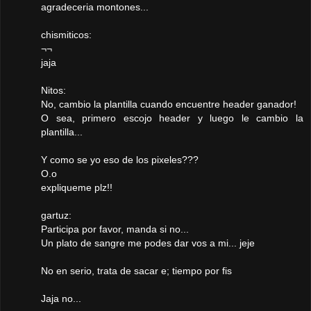
agradeceria montones...
chismiticos:
¬¬
jaja
Nitos:
No, cambio la plantilla cuando encuentre header ganador!
O sea, primero escojo header y luego le cambio la
plantilla...
Y como se yo eso de los pixeles???
O.o
expliqueme plz!!
gartuz:
Participa por favor, manda si no...
Un plato de sangre me podes dar vos a mi... jeje
No en serio, trata de sacar e; tiempo por fis
Jaja no...