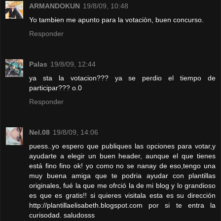
ARMANDOKUN
19/8/09, 10:48
Yo tambien me apunto para la votaciòn, buen concurso.
Responder
Palas
19/8/09, 12:44
ya sta la votacion??? ya se perdio el tiempo de
participar??? o.0
Responder
Nel.08
19/8/09, 14:06
puess..yo espero que publiques las opciones para votar,y
ayudarte a elegir un buen header, aunque el que tienes
está fino fino ok! yo como no se nanay de eso,tengo una
muy buena amiga que te podria ayudar con plantillas
originales, fué la que me ofrció la de mi blog y lo grandioso
es que es gratis!! si quieres visitala esta es su dirección
http://plantillaelisabeth.blogspot.com por si te entra la
curisodad. saludosss