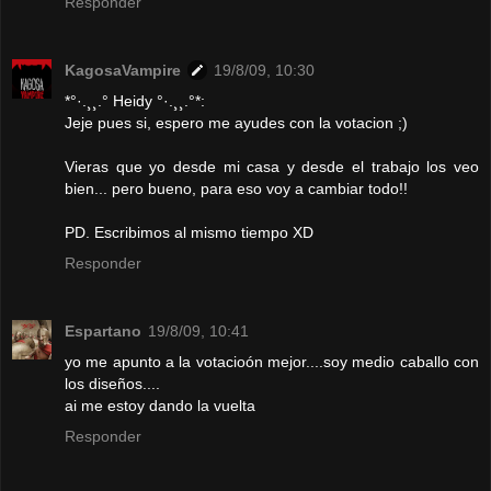
Responder
KagosaVampire
19/8/09, 10:30
*°·.¸¸.° Heidy °·.¸¸.°*:
Jeje pues si, espero me ayudes con la votacion ;)
Vieras que yo desde mi casa y desde el trabajo los veo
bien... pero bueno, para eso voy a cambiar todo!!
PD. Escribimos al mismo tiempo XD
Responder
Espartano
19/8/09, 10:41
yo me apunto a la votacioón mejor....soy medio caballo con
los diseños....
ai me estoy dando la vuelta
Responder