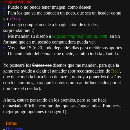
KagosaVampire
.
2.
Puede o no puede tener imagen, como deseen.
3.
Para los que ya me conocen un poco, que sea un header como
yo.
(O.o)
4.
Lo dejo completamente a imaginación de ustedes,
sorprendanme! ;)
5.
Me mandan su diseño a
kagosavampire@hotmail.com
, en un
formato que en mi
pseudo
computadora pueda ver.
6.
Voy a dar 15 (o 20, todo depende) días para recibir sus aportes.
7.
Dependiendo del
header
que quede, cambio toda la plantilla.
Yo postearé los
únicos dos
diseños que me manden, para que la
gente me ayude a elegir el ganador (por recomendación de
Ree!
,
que tiene toda la boca llena de razón, no voy a poner los diseños
con los nombres, para que los votos no sean influenciados por el
nombre del creador).
Ahora, estuve pensando en los premios, pero se me hace
demasiado difícil encontrar algo que satisfaga a todos. Entonces,
mejor pongo opciones (escogen 1):
-
Birras
-
Una cena