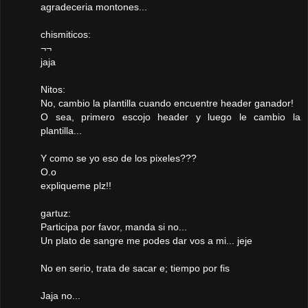
agradeceria montones...
chismiticos:
¬¬
jaja
Nitos:
No, cambio la plantilla cuando encuentre header ganador!
O sea, primero escojo header y luego le cambio la
plantilla...
Y como se yo eso de los pixeles???
O.o
expliqueme plz!!
gartuz:
Participa por favor, manda si no...
Un plato de sangre me podes dar vos a mi... jeje
No en serio, trata de sacar e; tiempo por fis
Jaja no...