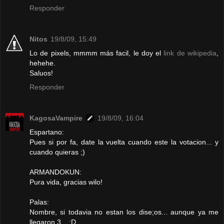
Responder
Nitos
19/8/09, 15:49
Lo de pixels, mmmm más facil, le doy el
link de wikipedia
,
hehehe.
Saluos!
Responder
KagosaVampire
19/8/09, 16:04
Espartano:
Pues si por fa, date la vuelta cuando este la votacion... y
cuando quieras ;)
ARMANDOKUN:
Pura vida, gracias wilo!
Palas:
Nombre, si todavia no estan los dise;os... aunque ya me
llegaron 3... :D