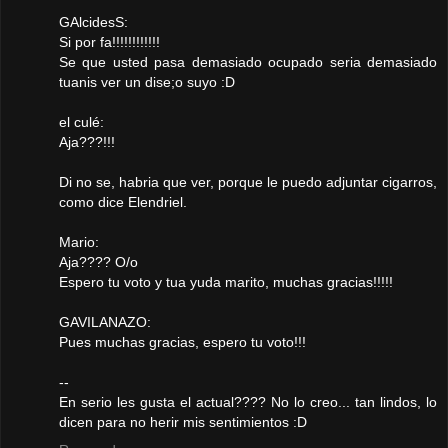
GAlcidesS:
Si por fa!!!!!!!!!!!!
Se que usted pasa demasiado ocupado seria demasiado
tuanis ver un dise;o suyo :D
el culé:
Aja???!!!
Di no se, habria que ver, porque le puedo adjuntar cigarros,
como dice Elendriel.
Mario:
Aja???? O/o
Espero tu voto y tua yuda marito, muchas gracias!!!!!
GAVILANAZO:
Pues muchas gracias, espero tu voto!!!
--
En serio les gusta el actual???? No lo creo... tan lindos, lo
dicen para no herir mis sentimientos :D