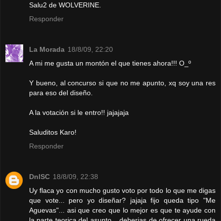
Salu2 de WOLVERINE.
Responder
La Morada
18/8/09, 22:20
A mi me gusta un montón el que tienes ahora!!! O_º
Y bueno, al concurso si que no me apunto, xq soy una res
para eso del diseño.
A la votación si le entro!! jajajaja
Saluditos Karo!
Responder
DnlSC
18/8/09, 22:38
Uy flaca yo con mucho gusto voto por todo lo que me digas
que vote... pero yo diseñar? jajaja fijo queda tipo "Me
Aguevas"... asi que creo que lo mejor es que te ayude con
la parte teorica del asunto... deberias de ofrecer una rueda