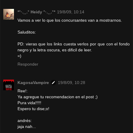
*°·.¸¸.° Heidy °·.¸¸.°*
19/8/09, 10:14
Vamos a ver lo que los concursantes van a mostrarnos.
Saluditos:
PD: vieras que los links cuesta verlos por que con el fondo
negro y la letra oscura, es dificil de leer.
=)
Responder
KagosaVampire
19/8/09, 10:28
Ree!:
Ya agregue tu recomendacion en el post ;)
Pura vida!!!!!
Espero tu dise;o!
andrés:
jaja nah...