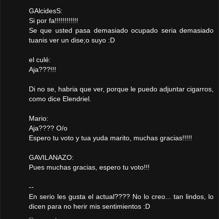
GAlcidesS:
Si por fa!!!!!!!!!!!!
Se que usted pasa demasiado ocupado seria demasiado
tuanis ver un dise;o suyo :D
el culé:
Aja???!!!
Di no se, habria que ver, porque le puedo adjuntar cigarros,
como dice Elendriel.
Mario:
Aja???? O/o
Espero tu voto y tua yuda marito, muchas gracias!!!!!
GAVILANAZO:
Pues muchas gracias, espero tu voto!!!
--
En serio les gusta el actual???? No lo creo... tan lindos, lo
dicen para no herir mis sentimientos :D