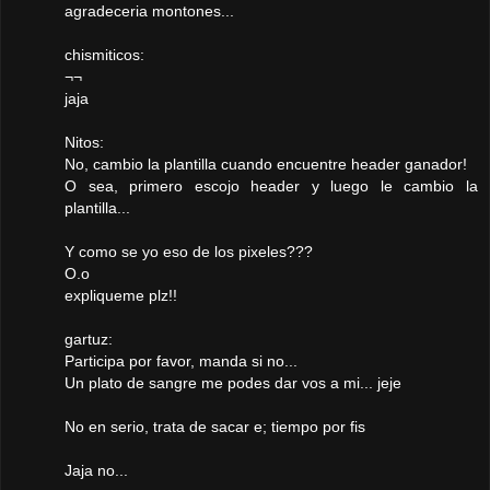
agradeceria montones...
chismiticos:
¬¬
jaja
Nitos:
No, cambio la plantilla cuando encuentre header ganador!
O sea, primero escojo header y luego le cambio la
plantilla...
Y como se yo eso de los pixeles???
O.o
expliqueme plz!!
gartuz:
Participa por favor, manda si no...
Un plato de sangre me podes dar vos a mi... jeje
No en serio, trata de sacar e; tiempo por fis
Jaja no...