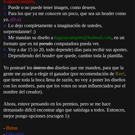
KagosaVampire
.
2.
Puede o no puede tener imagen, como deseen.
3.
Para los que ya me conocen un poco, que sea un header como
yo.
(O.o)
4.
Lo dejo completamente a imaginación de ustedes,
sorprendanme! ;)
5.
Me mandan su diseño a
kagosavampire@hotmail.com
, en un
formato que en mi
pseudo
computadora pueda ver.
6.
Voy a dar 15 (o 20, todo depende) días para recibir sus aportes.
7.
Dependiendo del
header
que quede, cambio toda la plantilla.
Yo postearé los
únicos dos
diseños que me manden, para que la
gente me ayude a elegir el ganador (por recomendación de
Ree!
,
que tiene toda la boca llena de razón, no voy a poner los diseños
con los nombres, para que los votos no sean influenciados por el
nombre del creador).
Ahora, estuve pensando en los premios, pero se me hace
demasiado difícil encontrar algo que satisfaga a todos. Entonces,
mejor pongo opciones (escogen 1):
-
Birras
-
Una cena