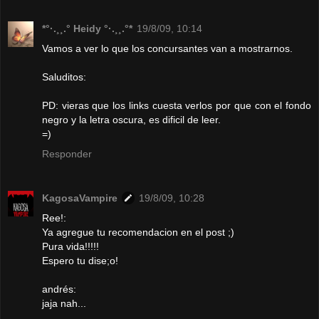
*°·.¸¸.° Heidy °·.¸¸.°*
19/8/09, 10:14
Vamos a ver lo que los concursantes van a mostrarnos.
Saluditos:
PD: vieras que los links cuesta verlos por que con el fondo
negro y la letra oscura, es dificil de leer.
=)
Responder
KagosaVampire
19/8/09, 10:28
Ree!:
Ya agregue tu recomendacion en el post ;)
Pura vida!!!!!
Espero tu dise;o!
andrés:
jaja nah...