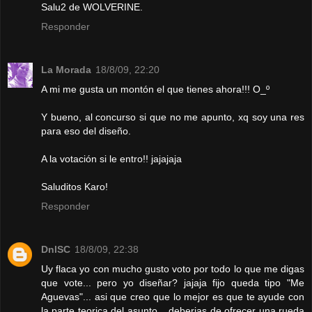
Salu2 de WOLVERINE.
Responder
La Morada
18/8/09, 22:20
A mi me gusta un montón el que tienes ahora!!! O_º
Y bueno, al concurso si que no me apunto, xq soy una res
para eso del diseño.
A la votación si le entro!! jajajaja
Saluditos Karo!
Responder
DnlSC
18/8/09, 22:38
Uy flaca yo con mucho gusto voto por todo lo que me digas
que vote... pero yo diseñar? jajaja fijo queda tipo "Me
Aguevas"... asi que creo que lo mejor es que te ayude con
la parte teorica del asunto... deberias de ofrecer una rueda