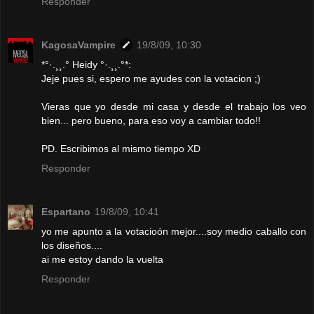
Responder
KagosaVampire
19/8/09, 10:30
*°·.¸¸.° Heidy °·.¸¸.°*:
Jeje pues si, espero me ayudes con la votacion ;)
Vieras que yo desde mi casa y desde el trabajo los veo
bien... pero bueno, para eso voy a cambiar todo!!
PD. Escribimos al mismo tiempo XD
Responder
Espartano
19/8/09, 10:41
yo me apunto a la votacioón mejor....soy medio caballo con
los diseños....
ai me estoy dando la vuelta
Responder