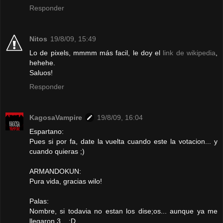
Responder
Nitos
19/8/09, 15:49
Lo de pixels, mmmm más facil, le doy el
link de wikipedia
,
hehehe.
Saluos!
Responder
KagosaVampire
19/8/09, 16:04
Espartano:
Pues si por fa, date la vuelta cuando este la votacion... y
cuando quieras ;)
ARMANDOKUN:
Pura vida, gracias wilo!
Palas:
Nombre, si todavia no estan los dise;os... aunque ya me
llegaron 3... :D