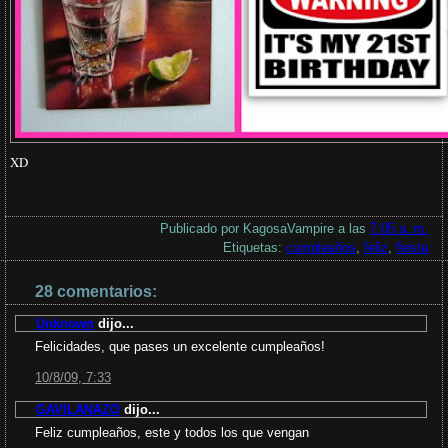
XD
Publicado por
KagosaVampire
a las
7:05 a. m.
Etiquetas:
cumpleaños
,
feliz
,
fiesta
28 comentarios:
Unknown
dijo...
Felicidades, que pases un excelente cumpleaños!
10/8/09, 7:33
GAVILANAZO
dijo...
Feliz cumpleaños, este y todos los que vengan