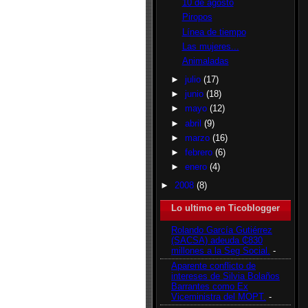
10 de agosto
Piropos
Línea de tiempo
Las mujeres...
Animaladas
►
julio
(17)
►
junio
(18)
►
mayo
(12)
►
abril
(9)
►
marzo
(16)
►
febrero
(6)
►
enero
(4)
►
2008
(8)
Lo ultimo en Ticoblogger
Rolando García Gutiérrez
(SACSA) adeuda ₵830
millones a la Seg Social.
-
Aparente conflicto de
intereses de Silvia Bolaños
Barrantes como Ex
Viceministra del MOPT.
-