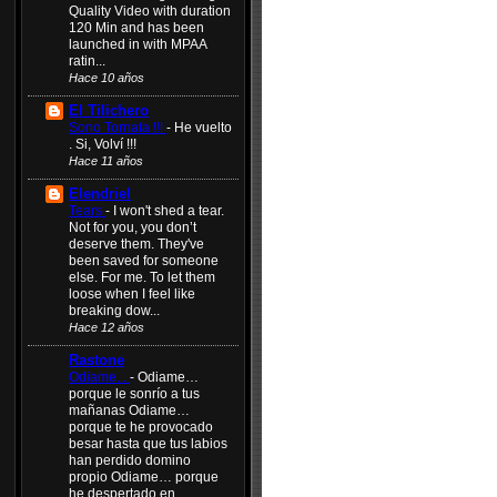
Quality Video with duration
120 Min and has been
launched in with MPAA
ratin...
Hace 10 años
El Tilichero
Sono Tornata !!!
-
He vuelto
. Si, Volví !!!
Hace 11 años
Elendriel
Tears
-
I won't shed a tear.
Not for you, you don’t
deserve them. They've
been saved for someone
else. For me. To let them
loose when I feel like
breaking dow...
Hace 12 años
Rastone
Odiame...
-
Odiame…
porque le sonrío a tus
mañanas Odiame…
porque te he provocado
besar hasta que tus labios
han perdido domino
propio Odiame… porque
he despertado en...