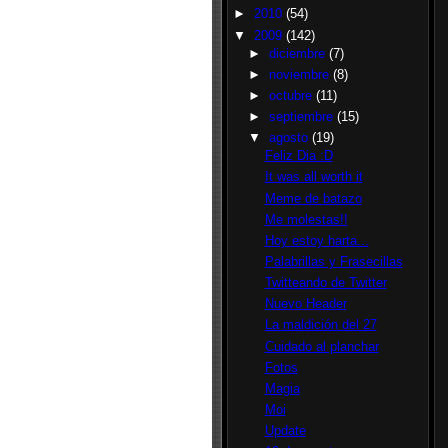
►
2010
(54)
▼
2009
(142)
►
diciembre
(7)
►
noviembre
(8)
►
octubre
(11)
►
septiembre
(15)
▼
agosto
(19)
Feliz Dia :D
It was all worth it
Meme de batazo
Me molestas!!
Hoy estoy harta...
Palabrillas y Frasecillas
Twitteando de Twitter
Nuevo Header
La maldición del 27
Cuidado al planchar
Fotos
Magia
Moi
Update