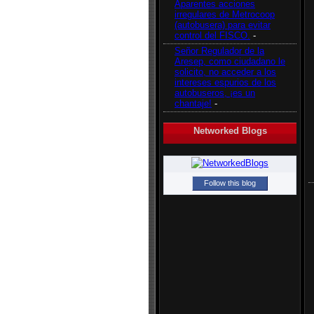
Aparentes acciones
irregulares de Metrocoop
(autobusera) para evitar
control del FISCO.
-
Señor Regulador de la
Aresep, como ciudadano le
solicito, no acceder a los
intereses espurios de los
autobuseros, ¡es un
chantaje!
-
Networked Blogs
Follow this blog