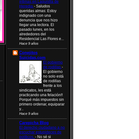
íntimas en Lagunilla de
Heredia
-
Saludos
queridas almas: Estoy
indignado con una
denuncia que nos hizo
llegar una lectora. El
pasado lunes, en los
alrededores del
Residencial Las Flores e...
Hace 9 años
Conejitos
Suicidas.com
El gobierno
de rodillas
-
El gobierno
no solo está
de rodillas
frente a los
sindicatos, les está
practicando una felación!!
Porqué más impuestos sin
primero ordenar, equiparar
y...
Hace 9 años
Carepicha Blog
El derecho ciudadano a no
escuchar estupideces de
políticos.
-
No sé si