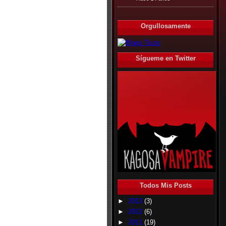
Orgullosamente
Sígueme en Twitter
Todos Mis Posts
►
2013
(3)
►
2012
(6)
►
2011
(19)