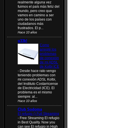
realmente alguna vez
fuimos el país más feliz del
mundo, pero creo que
vamos en camino a ser
uno de los países con
ciudadanos más
frustrados. El p...
Hace 10 años
g33k!
Como
arreglé los
problemas
de conexión
de mi ADSL
de Kolbi ICE
-
Desde hace rato vengo
teniendo problemas con
mi conexión ADSL Kolbi,
del Instituto Costarricense
de Electricidad (ICE). El
problema es el mismo
siempre: al...
Hace 10 años
Club Sodoma
El refugio () Full Streaming
-
Free Streaming El refugio
in Best Quality. Now you
can see El refugio in High