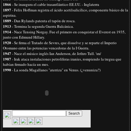
1866
- Se inaugura el cable trasantlántico EE.UU. - Inglaterra
1897
- Felix Hoffman registra el ácido acetilsalicílico, componente básico de la
aspirina.
1889
- Dan Rylands patenta el tapón de rosca.
1913
- Termina la segunda Guerra Balcánica.
1914
- Nace Tensing Norgay. Fue el primero en conquistar el Everest en 1935,
junto con Edmund Hillary.
1920
- Se firma el Tratado de Sevres, que disuelve y se reparte el Imperio
Otomano entre las potencias vencedoras de la I Guerra.
1947
- Nace el músico inglés Ian Anderson, de Jethro Tull.
\m/
1987
- Irak ataca instalaciones petrolíferas iraníes, rompiendo la tregua que
habían firmado hacía un mes.
1990
- La sonda Magallanes "aterriza" en Venus. (¿venuniza?)