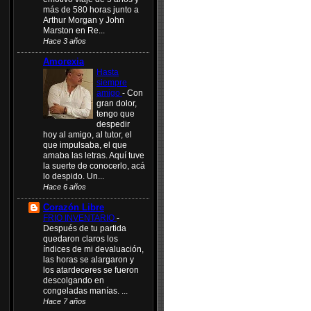
más de 580 horas junto a
Arthur Morgan y John
Marston en Re...
Hace 3 años
Amorexia
Hasta
siempre
amigo
-
Con
gran dolor,
tengo que
despedir
hoy al amigo, al tutor, el
que impulsaba, el que
amaba las letras. Aquí tuve
la suerte de conocerlo, acá
lo despido. Un...
Hace 6 años
Corazón Libre
FRIO INVENTARIO
-
Después de tu partida
quedaron claros los
índices de mi devaluación,
las horas se alargaron y
los atardeceres se fueron
descolgando en
congeladas manías. ...
Hace 7 años