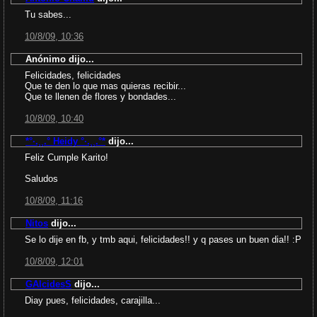
Tu sabes...
10/8/09, 10:36
Anónimo dijo...
Felicidades, felicidades
Que te den lo que mas quieras recibir...
Que te llenen de flores y bondades...
10/8/09, 10:40
*°·.¸¸.° Heidy °·.¸¸.°*
dijo...
Feliz Cumple Karito!
Saludos
10/8/09, 11:16
Nitos
dijo...
Se lo dije en fb, y tmb aqui, felicidades!! y q pases un buen dia!! :P
10/8/09, 12:01
GAlcidesS
dijo...
Diay pues, felicidades, carajilla...