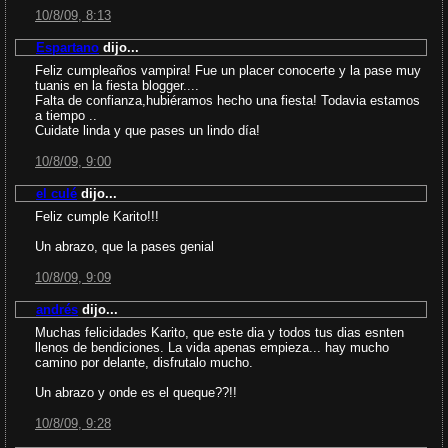
10/8/09, 8:13
Espartano
dijo...
Feliz cumpleaños vampira! Fue un placer conocerte y la pase muy
tuanis en la fiesta blogger....
Falta de confianza,hubiéramos hecho una fiesta! Todavia estamos
a tiempo ..
Cuidate linda y que pases un lindo día!
10/8/09, 9:00
el culé
dijo...
Feliz cumple Karito!!!
Un abrazo, que la pases genial
10/8/09, 9:09
andrés
dijo...
Muchas felicidades Karito, que este dia y todos tus dias esnten
llenos de bendiciones. La vida apenas empieza... hay mucho
camino por delante, disfrutalo mucho.
Un abrazo y onde es el queque??!!
10/8/09, 9:28