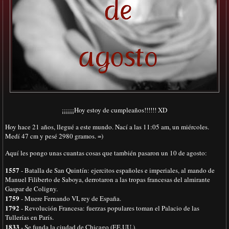
¡¡¡¡¡¡Hoy estoy de cumpleaños!!!!!! XD
Hoy hace 21 años, llegué a este mundo. Nací a las 11:05 am, un miércoles.
Medí 47 cm y pesé 2980 gramos. =)
Aquí les pongo unas cuantas cosas que también pasaron un 10 de agosto:
1557
- Batalla de San Quintín: ejercitos españoles e imperiales, al mando de
Manuel Filiberto de Saboya, derrotaron a las tropas francesas del almirante
Gaspar de Coligny.
1759
- Muere Fernando VI, rey de España.
1792
- Revolución Francesa: fuerzas populares toman el Palacio de las
Tullerías en París.
1833
- Se funda la ciudad de Chicago (EE.UU.).