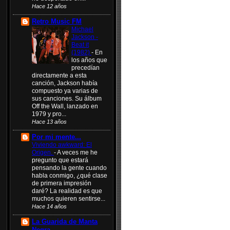
Hace 12 años
Retro Music FM
Michael
Jackson -
Beat it
(1982)
-
En
los años que
precedían
directamente a esta
canción, Jackson había
compuesto ya varias de
sus canciones. Su álbum
Off the Wall, lanzado en
1979 y pro...
Hace 13 años
Por mi mente...
Viviendo awkward: El
Origen.
-
A veces me he
pregunto que estará
pensando la gente cuando
habla conmigo, ¿qué clase
de primera impresión
daré? La realidad es que
muchos quieren sentirse...
Hace 14 años
La Guarida de Manta
Negra