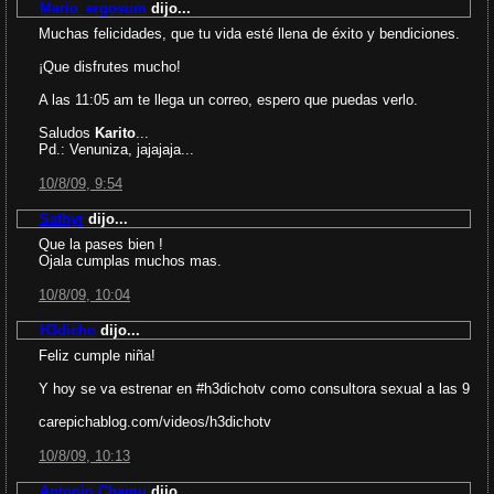
Mario_ergosum
dijo...
Muchas felicidades, que tu vida esté llena de éxito y bendiciones.
¡Que disfrutes mucho!
A las 11:05 am te llega un correo, espero que puedas verlo.
Saludos
Karito
...
Pd.: Venuniza, jajajaja...
10/8/09, 9:54
Sathyr
dijo...
Que la pases bien !
Ojala cumplas muchos mas.
10/8/09, 10:04
H3dicho
dijo...
Feliz cumple niña!
Y hoy se va estrenar en #h3dichotv como consultora sexual a las 9
carepichablog.com/videos/h3dichotv
10/8/09, 10:13
Antonio Chamu
dijo...