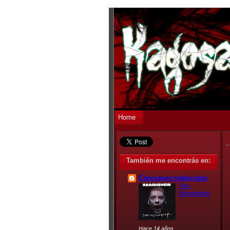
Home
También me encontrás en:
Canciones traducidas
Tier -
Rammstein
Hace 14 años