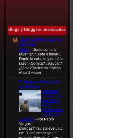
Blogs y Bloggers interesantes
¿QuÈ qUiErEs Que Te
CuEnTe?
Duele
-
Duele como a
reventar, quiere estallar...
Duele la cabeza y no sé la
razón¿Gomita? ¿Azúcar?
¿Vista?Paciencia Palitas...
Hace 3 meses
P. Vargas - Rincón de
un Escritor
(Editorial)
Gracias por
tanto Red
Dead
Redemption
2 | Revista
Level Up
-
Por Pablo
Vargas |
pvargas@revistalevelup.c
om
. Y así, concluye un
emotivo viaje de 5 años y