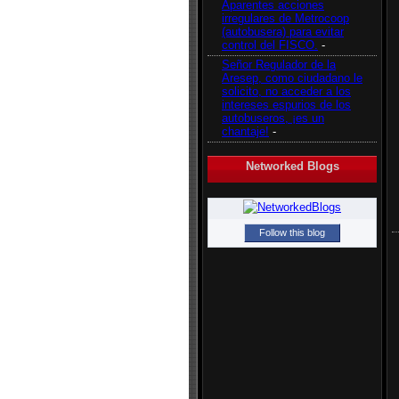
Aparentes acciones
irregulares de Metrocoop
(autobusera) para evitar
control del FISCO.
-
Señor Regulador de la
Aresep, como ciudadano le
solicito, no acceder a los
intereses espurios de los
autobuseros, ¡es un
chantaje!
-
Networked Blogs
Follow this blog