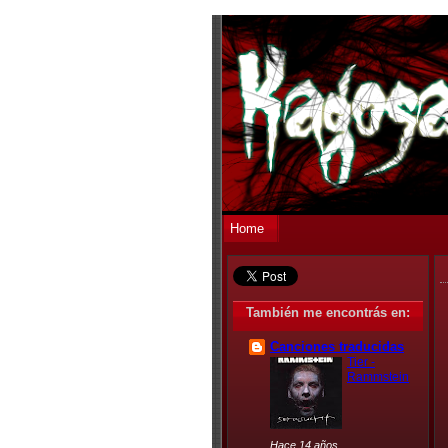
Home
También me encontrás en:
Canciones traducidas
Tier -
Rammstein
Hace 14 años