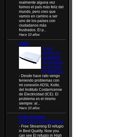
realmente alguna vez
fuimos el país más feliz del
mundo, pero creo que
vamos en camino a ser
uno de los países con
ciudadanos más
frustrados. El p...
Hace 10 años
g33k!
Como
arreglé los
problemas
de conexión
de mi ADSL
de Kolbi ICE
-
Desde hace rato vengo
teniendo problemas con
mi conexión ADSL Kolbi,
del Instituto Costarricense
de Electricidad (ICE). El
problema es el mismo
siempre: al...
Hace 10 años
Club Sodoma
El refugio () Full Streaming
-
Free Streaming El refugio
in Best Quality. Now you
can see El refugio in High