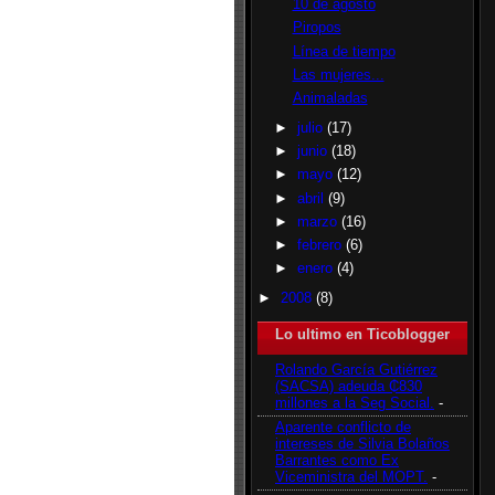
10 de agosto
Piropos
Línea de tiempo
Las mujeres...
Animaladas
►
julio
(17)
►
junio
(18)
►
mayo
(12)
►
abril
(9)
►
marzo
(16)
►
febrero
(6)
►
enero
(4)
►
2008
(8)
Lo ultimo en Ticoblogger
Rolando García Gutiérrez
(SACSA) adeuda ₵830
millones a la Seg Social.
-
Aparente conflicto de
intereses de Silvia Bolaños
Barrantes como Ex
Viceministra del MOPT.
-