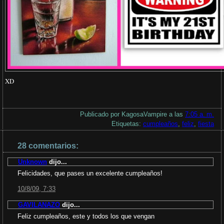
XD
Publicado por
KagosaVampire
a las
7:05 a. m.
Etiquetas:
cumpleaños
,
feliz
,
fiesta
28 comentarios:
Unknown
dijo...
Felicidades, que pases un excelente cumpleaños!
10/8/09, 7:33
GAVILANAZO
dijo...
Feliz cumpleaños, este y todos los que vengan