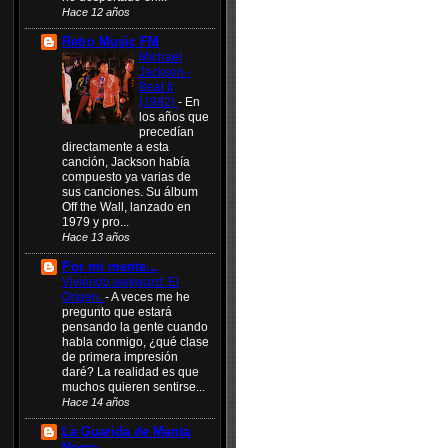
Hace 12 años
Retro Music FM
Michael
Jackson -
Beat it
(1982)
-
En
los años que
precedían
directamente a esta
canción, Jackson había
compuesto ya varias de
sus canciones. Su álbum
Off the Wall, lanzado en
1979 y pro...
Hace 13 años
Por mi mente...
Viviendo awkward: El
Origen.
-
A veces me he
pregunto que estará
pensando la gente cuando
habla conmigo, ¿qué clase
de primera impresión
daré? La realidad es que
muchos quieren sentirse...
Hace 14 años
La Guarida de Manta
Negra