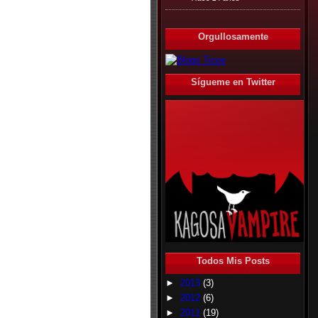
Orgullosamente
Sígueme en Twitter
Todos Mis Posts
►
2013
(3)
►
2012
(6)
►
2011
(19)