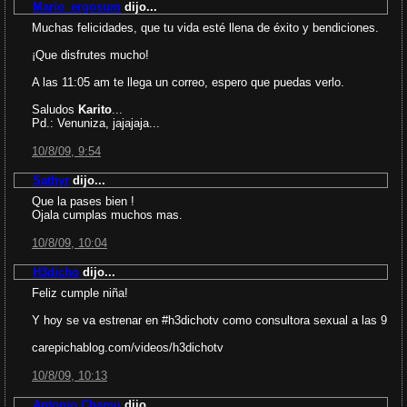
Mario_ergosum
dijo...
Muchas felicidades, que tu vida esté llena de éxito y bendiciones.
¡Que disfrutes mucho!
A las 11:05 am te llega un correo, espero que puedas verlo.
Saludos
Karito
...
Pd.: Venuniza, jajajaja...
10/8/09, 9:54
Sathyr
dijo...
Que la pases bien !
Ojala cumplas muchos mas.
10/8/09, 10:04
H3dicho
dijo...
Feliz cumple niña!
Y hoy se va estrenar en #h3dichotv como consultora sexual a las 9
carepichablog.com/videos/h3dichotv
10/8/09, 10:13
Antonio Chamu
dijo...