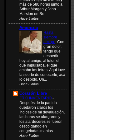
más de 580 horas junto a
Arthur Morgan y John
Marston en Re...
Hace 3 años
Amorexia
Hasta
siempre
amigo
-
Con
gran dolor,
tengo que
despedir
hoy al amigo, al tutor, el
que impulsaba, el que
amaba las letras. Aquí tuve
la suerte de conocerlo, acá
lo despido. Un...
Hace 6 años
Corazón Libre
FRIO INVENTARIO
-
Después de tu partida
quedaron claros los
índices de mi devaluación,
las horas se alargaron y
los atardeceres se fueron
descolgando en
congeladas manías. ...
Hace 7 años