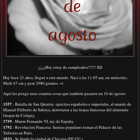
¡¡¡¡¡¡Hoy estoy de cumpleaños!!!!!! XD
Hoy hace 21 años, llegué a este mundo. Nací a las 11:05 am, un miércoles.
Medí 47 cm y pesé 2980 gramos. =)
Aquí les pongo unas cuantas cosas que también pasaron un 10 de agosto:
1557
- Batalla de San Quintín: ejercitos españoles e imperiales, al mando de
Manuel Filiberto de Saboya, derrotaron a las tropas francesas del almirante
Gaspar de Coligny.
1759
- Muere Fernando VI, rey de España.
1792
- Revolución Francesa: fuerzas populares toman el Palacio de las
Tullerías en París.
1833
- Se funda la ciudad de Chicago (EE.UU.).