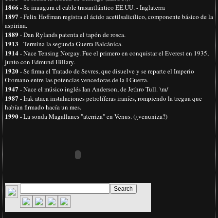
1866
- Se inaugura el cable trasantlántico EE.UU. - Inglaterra
1897
- Felix Hoffman registra el ácido acetilsalicílico, componente básico de la
aspirina.
1889
- Dan Rylands patenta el tapón de rosca.
1913
- Termina la segunda Guerra Balcánica.
1914
- Nace Tensing Norgay. Fue el primero en conquistar el Everest en 1935,
junto con Edmund Hillary.
1920
- Se firma el Tratado de Sevres, que disuelve y se reparte el Imperio
Otomano entre las potencias vencedoras de la I Guerra.
1947
- Nace el músico inglés Ian Anderson, de Jethro Tull.
\m/
1987
- Irak ataca instalaciones petrolíferas iraníes, rompiendo la tregua que
habían firmado hacía un mes.
1990
- La sonda Magallanes "aterriza" en Venus. (¿venuniza?)