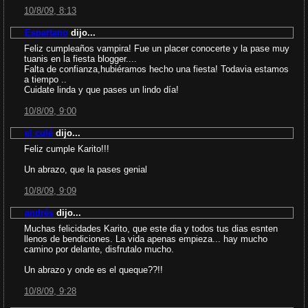
10/8/09, 8:13
Espartano
dijo...
Feliz cumpleaños vampira! Fue un placer conocerte y la pase muy
tuanis en la fiesta blogger....
Falta de confianza,hubiéramos hecho una fiesta! Todavia estamos
a tiempo ..
Cuidate linda y que pases un lindo día!
10/8/09, 9:00
el culé
dijo...
Feliz cumple Karito!!!
Un abrazo, que la pases genial
10/8/09, 9:09
andrés
dijo...
Muchas felicidades Karito, que este dia y todos tus dias esnten
llenos de bendiciones. La vida apenas empieza... hay mucho
camino por delante, disfrutalo mucho.
Un abrazo y onde es el queque??!!
10/8/09, 9:28