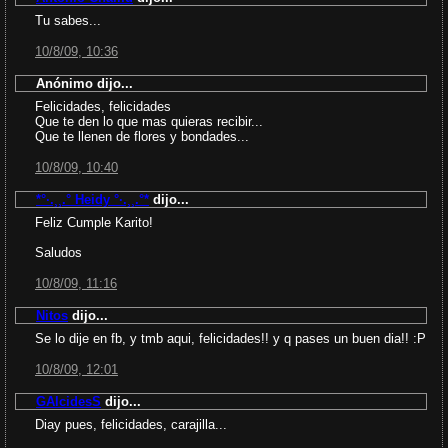
Tu sabes...
10/8/09, 10:36
Anónimo dijo...
Felicidades, felicidades
Que te den lo que mas quieras recibir...
Que te llenen de flores y bondades...
10/8/09, 10:40
*°·.¸¸.° Heidy °·.¸¸.°*
dijo...
Feliz Cumple Karito!
Saludos
10/8/09, 11:16
Nitos
dijo...
Se lo dije en fb, y tmb aqui, felicidades!! y q pases un buen dia!! :P
10/8/09, 12:01
GAlcidesS
dijo...
Diay pues, felicidades, carajilla...