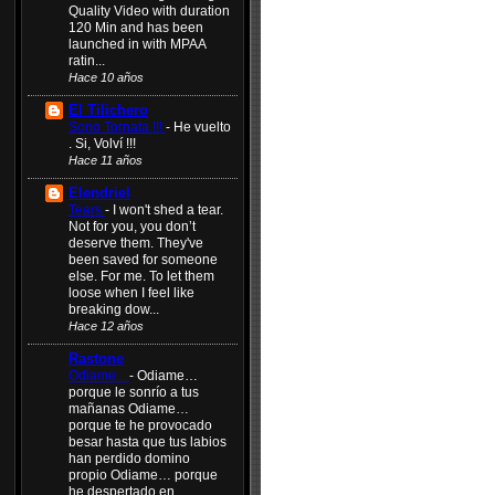
Quality Video with duration
120 Min and has been
launched in with MPAA
ratin...
Hace 10 años
El Tilichero
Sono Tornata !!!
-
He vuelto
. Si, Volví !!!
Hace 11 años
Elendriel
Tears
-
I won't shed a tear.
Not for you, you don’t
deserve them. They've
been saved for someone
else. For me. To let them
loose when I feel like
breaking dow...
Hace 12 años
Rastone
Odiame...
-
Odiame…
porque le sonrío a tus
mañanas Odiame…
porque te he provocado
besar hasta que tus labios
han perdido domino
propio Odiame… porque
he despertado en...