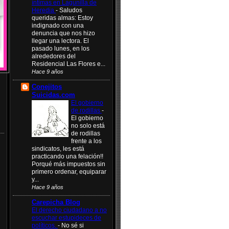
íntimas en Lagunilla de
Heredia
-
Saludos
queridas almas: Estoy
indignado con una
denuncia que nos hizo
llegar una lectora. El
pasado lunes, en los
alrededores del
Residencial Las Flores e...
Hace 9 años
Conejitos
Suicidas.com
El gobierno
de rodillas
-
El gobierno
no solo está
de rodillas
frente a los
sindicatos, les está
practicando una felación!!
Porqué más impuestos sin
primero ordenar, equiparar
y...
Hace 9 años
Carepicha Blog
El derecho ciudadano a no
escuchar estupideces de
políticos.
-
No sé si