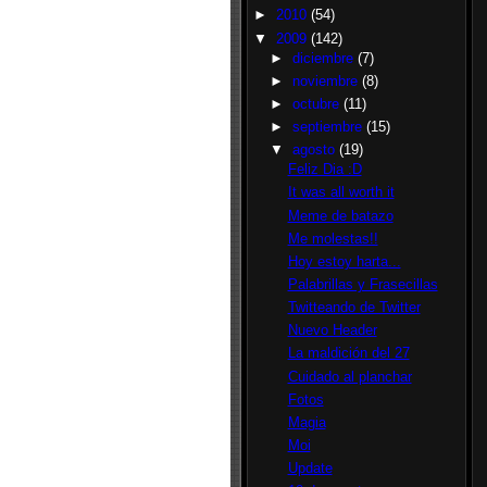
►
2010
(54)
▼
2009
(142)
►
diciembre
(7)
►
noviembre
(8)
►
octubre
(11)
►
septiembre
(15)
▼
agosto
(19)
Feliz Dia :D
It was all worth it
Meme de batazo
Me molestas!!
Hoy estoy harta...
Palabrillas y Frasecillas
Twitteando de Twitter
Nuevo Header
La maldición del 27
Cuidado al planchar
Fotos
Magia
Moi
Update