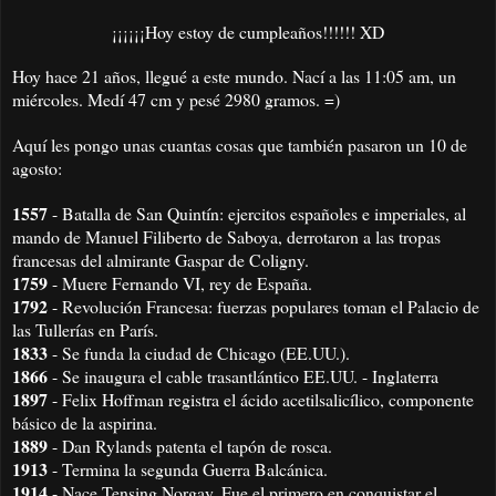
¡¡¡¡¡¡Hoy estoy de cumpleaños!!!!!! XD
Hoy hace 21 años, llegué a este mundo. Nací a las 11:05 am, un
miércoles. Medí 47 cm y pesé 2980 gramos. =)
Aquí les pongo unas cuantas cosas que también pasaron un 10 de
agosto:
1557
- Batalla de San Quintín: ejercitos españoles e imperiales, al
mando de Manuel Filiberto de Saboya, derrotaron a las tropas
francesas del almirante Gaspar de Coligny.
1759
- Muere Fernando VI, rey de España.
1792
- Revolución Francesa: fuerzas populares toman el Palacio de
las Tullerías en París.
1833
- Se funda la ciudad de Chicago (EE.UU.).
1866
- Se inaugura el cable trasantlántico EE.UU. - Inglaterra
1897
- Felix Hoffman registra el ácido acetilsalicílico, componente
básico de la aspirina.
1889
- Dan Rylands patenta el tapón de rosca.
1913
- Termina la segunda Guerra Balcánica.
1914
- Nace Tensing Norgay. Fue el primero en conquistar el