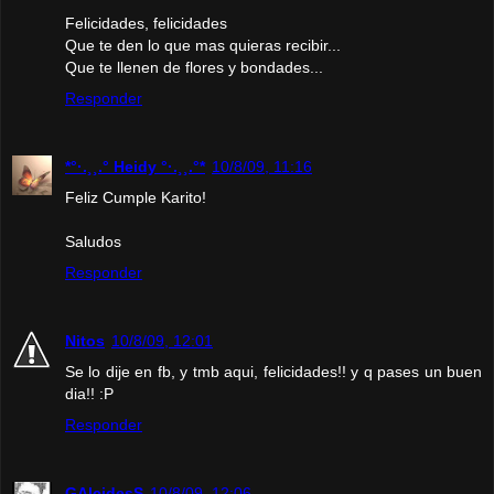
Felicidades, felicidades
Que te den lo que mas quieras recibir...
Que te llenen de flores y bondades...
Responder
*°·.¸¸.° Heidy °·.¸¸.°*
10/8/09, 11:16
Feliz Cumple Karito!
Saludos
Responder
Nitos
10/8/09, 12:01
Se lo dije en fb, y tmb aqui, felicidades!! y q pases un buen
dia!! :P
Responder
GAlcidesS
10/8/09, 12:06