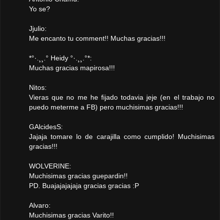
Yo se?
Jjulio:
Me encanto tu comment!! Muchas gracias!!!
*°·.¸¸.° Heidy °·.¸¸.°*:
Muchas gracias mapirosa!!!
Nitos:
Vieras que no me he fijado todavia jeje (en el trabajo no
puedo meterme a FB) pero muchisimas gracias!!!
GAlcidesS:
Jajaja tomare lo de carajilla como cumplido! Muchisimas
gracias!!!
WOLVERINE:
Muchisimas gracias guepardin!!
PD. Buajajajajaja gracias gracias :P
Alvaro:
Muchisimas gracias Varito!!