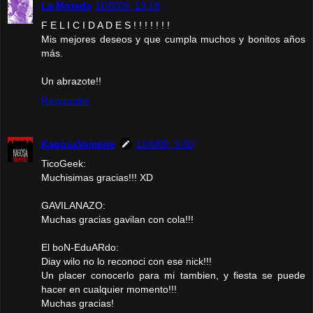
La Morada
10/8/09, 19:18
F E L I C I D A D E S ! ! ! ! ! ! !
Mis mejores deseos y que cumpla muchos y bonitos años
más.
Un abrazote!!
Responder
KagosaVampire
11/8/09, 9:00
TicoGeek:
Muchisimas gracias!!! XD
GAVILANAZO:
Muchas gracias gavilan con cola!!!
El boN-EduARdo:
Diay wilo no lo reconoci con ese nick!!!
Un placer conocerlo para mi tambien, y fiesta se puede
hacer en cualquier momento!!!
Muchas gracias!