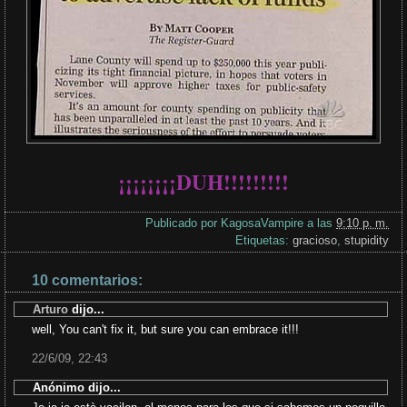
¡¡¡¡¡¡¡¡DUH!!!!!!!!!
Publicado por
KagosaVampire
a las
9:10 p. m.
Etiquetas:
gracioso
,
stupidity
10 comentarios:
Arturo
dijo...
well, You can't fix it, but sure you can embrace it!!!
22/6/09, 22:43
Anónimo dijo...