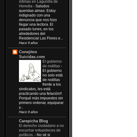
íntimas en Lagunilla de
Heredia
-
Saludos
queridas almas: Estoy
indignado con una
denuncia que nos hizo
llegar una lectora. El
pasado lunes, en los
alrededores del
Residencial Las Flores e...
Hace 9 años
Conejitos
Suicidas.com
El gobierno
de rodillas
-
El gobierno
no solo está
de rodillas
frente a los
sindicatos, les está
practicando una felación!!
Porqué más impuestos sin
primero ordenar, equiparar
y...
Hace 9 años
Carepicha Blog
El derecho ciudadano a no
escuchar estupideces de
políticos.
-
No sé si