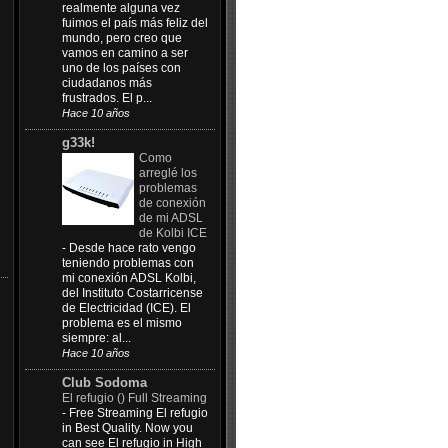
realmente alguna vez
fuimos el país más feliz del
mundo, pero creo que
vamos en camino a ser
uno de los países con
ciudadanos más
frustrados. El p...
Hace 10 años
g33k!
Como
arreglé los
problemas
de conexión
de mi ADSL
de Kolbi ICE
-
Desde hace rato vengo
teniendo problemas con
mi conexión ADSL Kolbi,
del Instituto Costarricense
de Electricidad (ICE). El
problema es el mismo
siempre: al...
Hace 10 años
Club Sodoma
El refugio () Full Streaming
-
Free Streaming El refugio
in Best Quality. Now you
can see El refugio in High