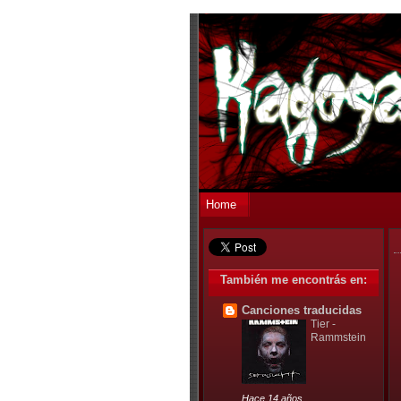
Home
También me encontrás en:
Canciones traducidas
Tier -
Rammstein
Hace 14 años