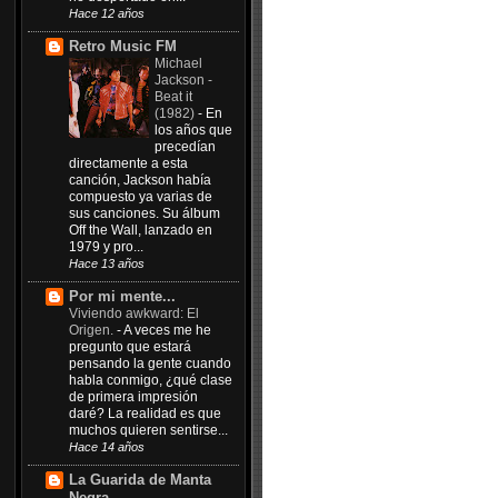
Hace 12 años
Retro Music FM
Michael
Jackson -
Beat it
(1982)
-
En
los años que
precedían
directamente a esta
canción, Jackson había
compuesto ya varias de
sus canciones. Su álbum
Off the Wall, lanzado en
1979 y pro...
Hace 13 años
Por mi mente...
Viviendo awkward: El
Origen.
-
A veces me he
pregunto que estará
pensando la gente cuando
habla conmigo, ¿qué clase
de primera impresión
daré? La realidad es que
muchos quieren sentirse...
Hace 14 años
La Guarida de Manta
Negra