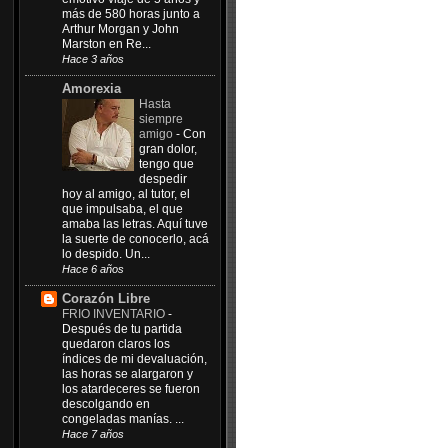
más de 580 horas junto a
Arthur Morgan y John
Marston en Re...
Hace 3 años
Amorexia
Hasta
siempre
amigo
-
Con
gran dolor,
tengo que
despedir
hoy al amigo, al tutor, el
que impulsaba, el que
amaba las letras. Aquí tuve
la suerte de conocerlo, acá
lo despido. Un...
Hace 6 años
Corazón Libre
FRIO INVENTARIO
-
Después de tu partida
quedaron claros los
índices de mi devaluación,
las horas se alargaron y
los atardeceres se fueron
descolgando en
congeladas manías. ...
Hace 7 años