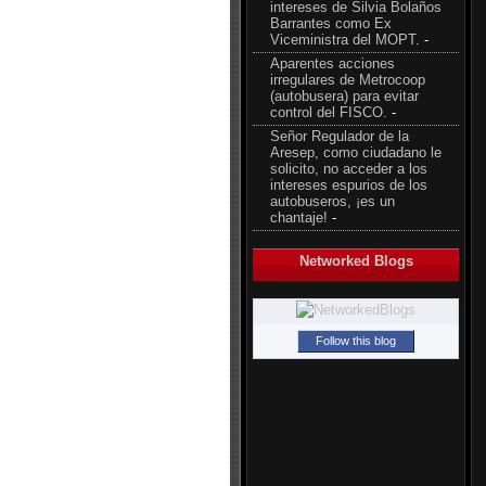
intereses de Silvia Bolaños
Barrantes como Ex
Viceministra del MOPT.
-
Aparentes acciones
irregulares de Metrocoop
(autobusera) para evitar
control del FISCO.
-
Señor Regulador de la
Aresep, como ciudadano le
solicito, no acceder a los
intereses espurios de los
autobuseros, ¡es un
chantaje!
-
Networked Blogs
Follow this blog