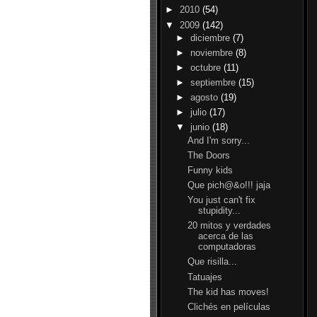
►
2010
(54)
▼
2009
(142)
►
diciembre
(7)
►
noviembre
(8)
►
octubre
(11)
►
septiembre
(15)
►
agosto
(19)
►
julio
(17)
▼
junio
(18)
And I'm sorry...
The Doors
Funny kids
Que pich@&o!!! jaja
You just can't fix
stupidity...
20 mitos y verdades
acerca de las
computadoras
Que risilla...
Tatuajes
The kid has moves!
Clichés en películas