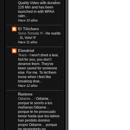
Quality Video with duration
120 Min and has been
launched in with MPAA
ratin...
Hace 10 años
El Tilichero
Sono Tornata !!!
-
He vuelto
. Si, Volví !!!
Hace 11 años
Elendriel
Tears
-
I won't shed a tear.
Not for you, you don’t
deserve them. They've
been saved for someone
else. For me. To let them
loose when I feel like
breaking dow...
Hace 12 años
Rastone
Odiame...
-
Odiame…
porque le sonrío a tus
mañanas Odiame…
porque te he provocado
besar hasta que tus labios
han perdido domino
propio Odiame… porque
he despertado en...