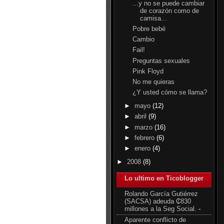
...y no se puede cambiar
de corazón como de
camisa...
Pobre bebé
Cambio
Fail!
Preguntas sexuales
Pink Floyd
No me quieras
¿Y usted cómo se llama?
►
mayo
(12)
►
abril
(9)
►
marzo
(16)
►
febrero
(6)
►
enero
(4)
►
2008
(8)
Lo ultimo en Ticoblogger
Rolando García Gutiérrez
(SACSA) adeuda ₵830
millones a la Seg Social.
-
Aparente conflicto de