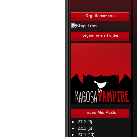
Orgullosamente
Sígueme en Twitter
Todos Mis Posts
►
2013
(3)
►
2012
(6)
►
2011
(19)