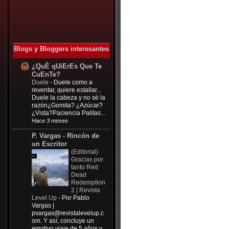
Blogs y Bloggers interesantes
¿QuÈ qUiErEs Que Te
CuEnTe?
Duele
-
Duele como a
reventar, quiere estallar...
Duele la cabeza y no sé la
razón¿Gomita? ¿Azúcar?
¿Vista?Paciencia Palitas...
Hace 3 meses
P. Vargas - Rincón de
un Escritor
(Editorial)
Gracias por
tanto Red
Dead
Redemption
2 | Revista
Level Up
-
Por Pablo
Vargas |
pvargas@revistalevelup.c
om
. Y así, concluye un
emotivo viaje de 5 años y