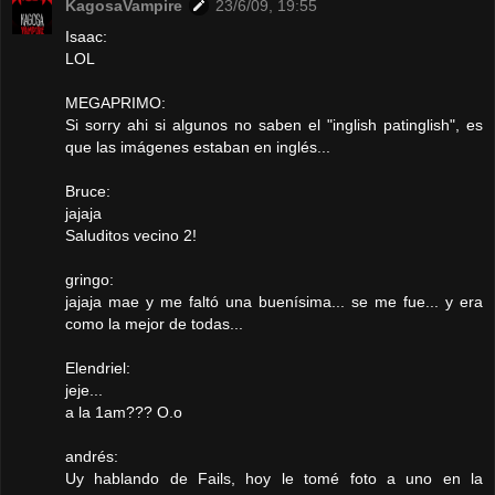
KagosaVampire
23/6/09, 19:55
Isaac:
LOL
MEGAPRIMO:
Si sorry ahi si algunos no saben el "inglish patinglish", es
que las imágenes estaban en inglés...
Bruce:
jajaja
Saluditos vecino 2!
gringo:
jajaja mae y me faltó una buenísima... se me fue... y era
como la mejor de todas...
Elendriel:
jeje...
a la 1am??? O.o
andrés:
Uy hablando de Fails, hoy le tomé foto a uno en la