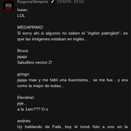
KagosaVampire
23/6/09, 19:55
Isaac:
LOL
MEGAPRIMO:
Si sorry ahi si algunos no saben el "inglish patinglish", es
que las imágenes estaban en inglés...
Bruce:
jajaja
Saluditos vecino 2!
gringo:
jajaja mae y me faltó una buenísima... se me fue... y era
como la mejor de todas...
Elendriel:
jeje...
a la 1am??? O.o
andrés:
Uy hablando de Fails, hoy le tomé foto a uno en la