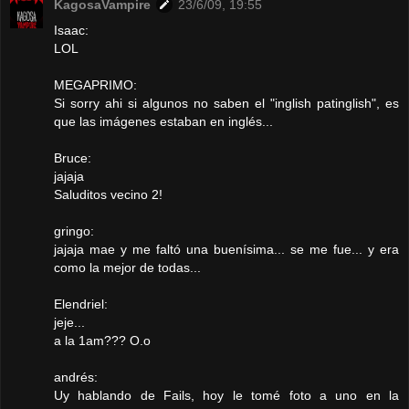
KagosaVampire
23/6/09, 19:55
Isaac:
LOL
MEGAPRIMO:
Si sorry ahi si algunos no saben el "inglish patinglish", es
que las imágenes estaban en inglés...
Bruce:
jajaja
Saluditos vecino 2!
gringo:
jajaja mae y me faltó una buenísima... se me fue... y era
como la mejor de todas...
Elendriel:
jeje...
a la 1am??? O.o
andrés:
Uy hablando de Fails, hoy le tomé foto a uno en la