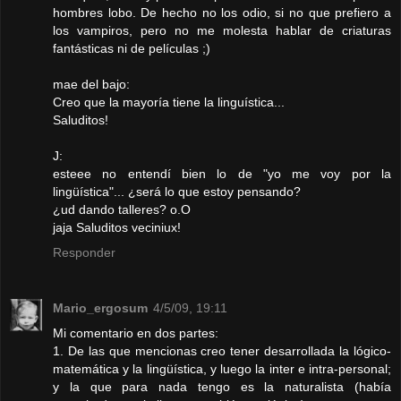
hombres lobo. De hecho no los odio, si no que prefiero a
los vampiros, pero no me molesta hablar de criaturas
fantásticas ni de películas ;)
mae del bajo:
Creo que la mayoría tiene la linguística...
Saluditos!
J:
esteee no entendí bien lo de "yo me voy por la
lingüística"... ¿será lo que estoy pensando?
¿ud dando talleres? o.O
jaja Saluditos veciniux!
Responder
Mario_ergosum
4/5/09, 19:11
Mi comentario en dos partes:
1. De las que mencionas creo tener desarrollada la lógico-
matemática y la lingüística, y luego la inter e intra-personal;
y la que para nada tengo es la naturalista (había