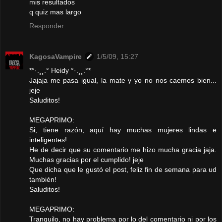
mis resultados
q quiz mas largo
Responder
KagosaVampire
1/5/09, 15:27
*°·.¸¸.° Heidy °·.¸¸.°*
Jajaja me pasa igual, la mate y yo no nos caemos bien...
jeje
Saluditos!
MEGAPRIMO:
Si, tiene razón, aquí hay muchas mujeres lindas e
inteligentes!
He de decir que su comentario me hizo mucha gracia jaja.
Muchas gracias por el cumplido! jeje
Que dicha que le gustó el post, feliz fin de semana para ud
también!
Saluditos!
MEGAPRIMO:
Tranquilo, no hay problema por lo del comentario ni por los