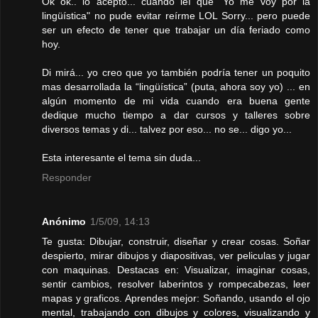
Ok ok.. lo acepto... cuando leí que "Yo me voy por la
lingüística" no pude evitar reírme LOL Sorry... pero puede
ser un efecto de tener que trabajar un día feriado como
hoy.
Di mirá... yo creo que yo también podría tener un poquito
mas desarrollada la “lingüística” (puta, ahora soy yo) ... en
algún momento de mi vida cuando era buena gente
dedique mucho tiempo a dar cursos y talleres sobre
diversos temas y di... talvez por eso... no se... digo yo...
Esta interesante el tema sin duda...
Responder
Anónimo
1/5/09, 14:13
Te gusta: Dibujar, construir, diseñar y crear cosas. Soñar
despierto, mirar dibujos y diapositivas, ver peli­culas y jugar
con maquinas. Destacas en: Visualizar, imaginar cosas,
sentir cambios, resolver laberintos y rompecabezas, leer
mapas y graficos. Aprendes mejor: Soñando, usando el ojo
mental, trabajando con dibujos y colores, visualizando y