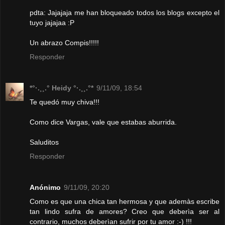
pdta: Jajajaja me han bloqueado todos los blogs excepto el
tuyo jajajaa :P
Un abrazo Compis!!!!!
Responder
*°·.¸¸.° Heidy °·.¸¸.°*
9/11/09, 18:54
Te quedó muy chiva!!!
Como dice Vargas, vale que estabas aburrida.
Saluditos
Responder
Anónimo
9/11/09, 20:20
Como es que una chica tan hermosa y que ademàs escribe
tan lindo sufra de amores? Creo que deberìa ser al
contrario, muchos deberìan sufrir por tu amor :-) !!!