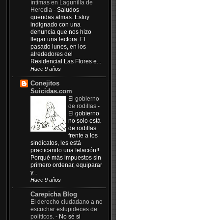
íntimas en Lagunilla de
Heredia
-
Saludos
queridas almas: Estoy
indignado con una
denuncia que nos hizo
llegar una lectora. El
pasado lunes, en los
alrededores del
Residencial Las Flores e...
Hace 9 años
Conejitos
Suicidas.com
El gobierno
de rodillas
-
El gobierno
no solo está
de rodillas
frente a los
sindicatos, les está
practicando una felación!!
Porqué más impuestos sin
primero ordenar, equiparar
y...
Hace 9 años
Carepicha Blog
El derecho ciudadano a no
escuchar estupideces de
políticos.
-
No sé si