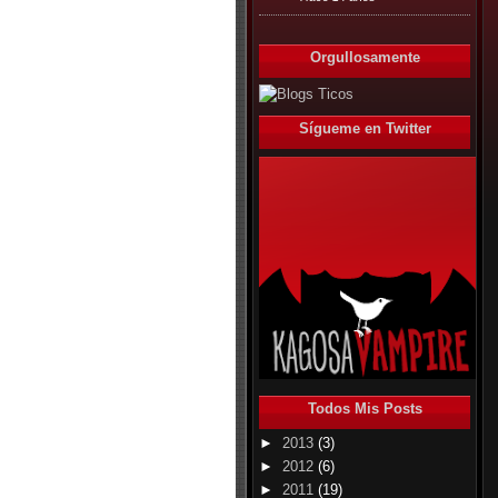
Orgullosamente
Sígueme en Twitter
Todos Mis Posts
►
2013
(3)
►
2012
(6)
►
2011
(19)