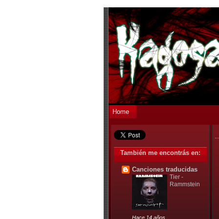
Home
También me encontrás en:
Canciones traducidas
Tier -
Rammstein
Hace 14 años