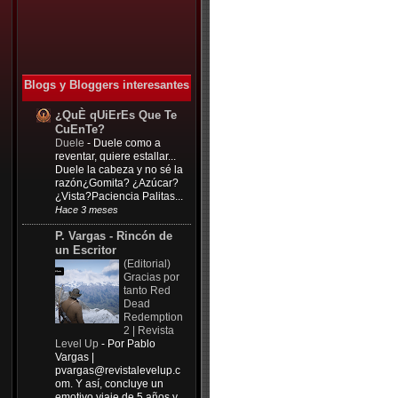
Blogs y Bloggers interesantes
¿QuÈ qUiErEs Que Te
CuEnTe?
Duele
-
Duele como a
reventar, quiere estallar...
Duele la cabeza y no sé la
razón¿Gomita? ¿Azúcar?
¿Vista?Paciencia Palitas...
Hace 3 meses
P. Vargas - Rincón de
un Escritor
(Editorial)
Gracias por
tanto Red
Dead
Redemption
2 | Revista
Level Up
-
Por Pablo
Vargas |
pvargas@revistalevelup.c
om
. Y así, concluye un
emotivo viaje de 5 años y