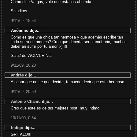
Como dice Vargas, vale que estabas aburrida.
Saluditos
9/11/09, 18:54
Anónimo dijo...
Como es que una chica tan hermosa y que ademàs escribe tan
lindo sufra de amores? Creo que deberìa ser al contrario, muchos
deberìan sufrir por tu amor :-) !!!
Salu2 de WOLVERINE.
9/11/09, 20:20
andrés
dijo...
A pesar que no se que decirte, te puedo decir que esta hermoso.
9/11/09, 20:59
Antonio Chamu
dijo...
Creo que este es de tus mejores post, muy intimo.
10/11/09, 0:34
Indigo
dijo...
GRITALO!!!