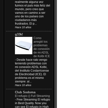
realmente alguna vez
fuimos el país más feliz del
mundo, pero creo que
vamos en camino a ser
uno de los países con
ciudadanos más
frustrados. El p...
Hace 10 años
g33k!
Como
arreglé los
problemas
de conexión
de mi ADSL
de Kolbi ICE
-
Desde hace rato vengo
teniendo problemas con
mi conexión ADSL Kolbi,
del Instituto Costarricense
de Electricidad (ICE). El
problema es el mismo
siempre: al...
Hace 10 años
Club Sodoma
El refugio () Full Streaming
-
Free Streaming El refugio
in Best Quality. Now you
can see El refugio in High