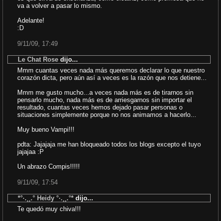
va a volver a pasar lo mismo.
Adelante!
:D
9/11/09, 17:49
Le Chat Rose
dijo...
Mmm cuantas veces nada más queremos declarar lo que nuestro
corazón dicta, pero aún así a veces es la razón que nos detiene...
Mmm me gusto mucho...a veces nada más es de tirarnos sin
pensarlo mucho, nada más es de arriesgarnos sin importar el
resultado, cuantas veces hemos dejado pasar personas o
situaciones simplemente porque no nos animamos a hacerlo...
Muy bueno Vampi!!!
pdta: Jajajaja me han bloqueado todos los blogs excepto el tuyo
jajajaa :P
Un abrazo Compis!!!!!
9/11/09, 17:54
*°·.¸¸.° Heidy °·.¸¸.°*
dijo...
Te quedó muy chiva!!!