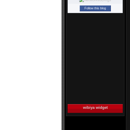
Follow this blog
wibiya widget