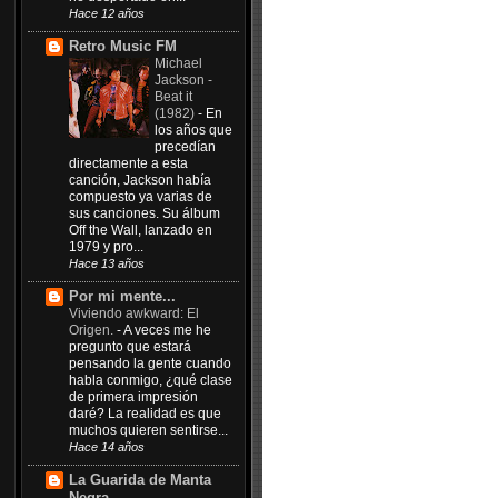
Hace 12 años
Retro Music FM
Michael
Jackson -
Beat it
(1982)
-
En
los años que
precedían
directamente a esta
canción, Jackson había
compuesto ya varias de
sus canciones. Su álbum
Off the Wall, lanzado en
1979 y pro...
Hace 13 años
Por mi mente...
Viviendo awkward: El
Origen.
-
A veces me he
pregunto que estará
pensando la gente cuando
habla conmigo, ¿qué clase
de primera impresión
daré? La realidad es que
muchos quieren sentirse...
Hace 14 años
La Guarida de Manta
Negra