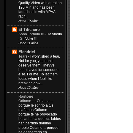
Quality Video with duration
120 Min and has been
launched in with MPAA
ratin...
Hace 10 años
El Tilichero
Sono Tornata !!!
-
He vuelto
. Si, Volví !!!
Hace 11 años
Elendriel
Tears
-
I won't shed a tear.
Not for you, you don’t
deserve them. They've
been saved for someone
else. For me. To let them
loose when I feel like
breaking dow...
Hace 12 años
Rastone
Odiame...
-
Odiame…
porque le sonrío a tus
mañanas Odiame…
porque te he provocado
besar hasta que tus labios
han perdido domino
propio Odiame… porque
he despertado en...