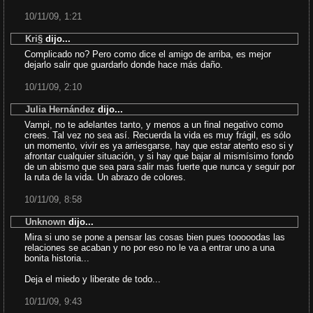
10/11/09, 1:21
Kri§
dijo...
Complicado no? Pero como dice el amigo de arriba, es mejor
dejarlo salir que guardarlo donde hace más daño.
10/11/09, 2:10
Julia Hernández
dijo...
Vampi, no te adelantes tanto, y menos a un final negativo como
crees. Tal vez no sea así. Recuerda la vida es muy frágil, es sólo
un momento, vivir es ya arriesgarse, hay que estar atento eso si y
afrontar cualquier situación, y si hay que bajar al mismísimo fondo
de un abismo que sea para salir mas fuerte que nunca y seguir por
la ruta de la vida. Un abrazo de colores.
10/11/09, 8:58
Unknown
dijo...
Mira si uno se pone a pensar las cosas bien pues tooooodas las
relaciones se acaban y no por eso no le va a entrar uno a una
bonita historia...
Deja el miedo y liberate de todo...
10/11/09, 9:43