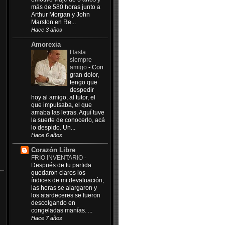
más de 580 horas junto a
Arthur Morgan y John
Marston en Re...
Hace 3 años
Amorexia
Hasta
siempre
amigo
-
Con
gran dolor,
tengo que
despedir
hoy al amigo, al tutor, el
que impulsaba, el que
amaba las letras. Aquí tuve
la suerte de conocerlo, acá
lo despido. Un...
Hace 6 años
Corazón Libre
FRIO INVENTARIO
-
Después de tu partida
quedaron claros los
índices de mi devaluación,
las horas se alargaron y
los atardeceres se fueron
descolgando en
congeladas manías. ...
Hace 7 años