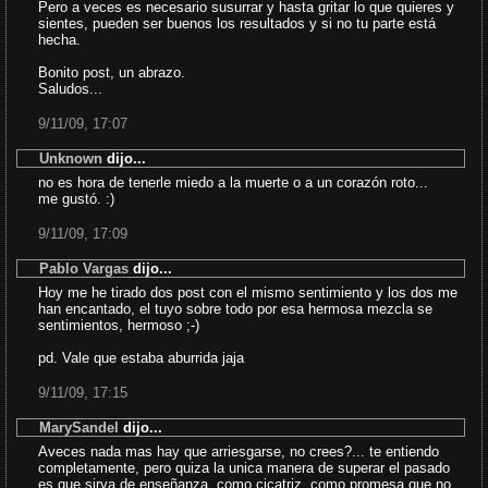
Pero a veces es necesario susurrar y hasta gritar lo que quieres y
sientes, pueden ser buenos los resultados y si no tu parte está
hecha.
Bonito post, un abrazo.
Saludos...
9/11/09, 17:07
Unknown
dijo...
no es hora de tenerle miedo a la muerte o a un corazón roto...
me gustó. :)
9/11/09, 17:09
Pablo Vargas
dijo...
Hoy me he tirado dos post con el mismo sentimiento y los dos me
han encantado, el tuyo sobre todo por esa hermosa mezcla se
sentimientos, hermoso ;-)
pd. Vale que estaba aburrida jaja
9/11/09, 17:15
MarySandel
dijo...
Aveces nada mas hay que arriesgarse, no crees?... te entiendo
completamente, pero quiza la unica manera de superar el pasado
es que sirva de enseñanza, como cicatriz, como promesa que no