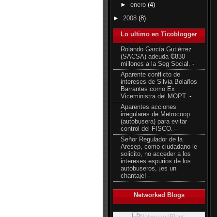
►
enero
(4)
►
2008
(8)
Lo ultimo en Ticoblogger
Rolando García Gutiérrez
(SACSA) adeuda ₵830
millones a la Seg Social.
-
Aparente conflicto de
intereses de Silvia Bolaños
Barrantes como Ex
Viceministra del MOPT.
-
Aparentes acciones
irregulares de Metrocoop
(autobusera) para evitar
control del FISCO.
-
Señor Regulador de la
Aresep, como ciudadano le
solicito, no acceder a los
intereses espurios de los
autobuseros, ¡es un
chantaje!
-
Networked Blogs