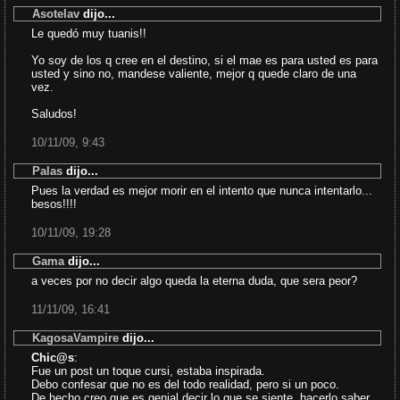
Asotelav
dijo...
Le quedó muy tuanis!!
Yo soy de los q cree en el destino, si el mae es para usted es para
usted y sino no, mandese valiente, mejor q quede claro de una
vez.
Saludos!
10/11/09, 9:43
Palas
dijo...
Pues la verdad es mejor morir en el intento que nunca intentarlo...
besos!!!!
10/11/09, 19:28
Gama
dijo...
a veces por no decir algo queda la eterna duda, que sera peor?
11/11/09, 16:41
KagosaVampire
dijo...
Chic@s
:
Fue un post un toque cursi, estaba inspirada.
Debo confesar que no es del todo realidad, pero si un poco.
De hecho creo que es genial decir lo que se siente, hacerlo saber.