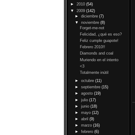
►
2010
(54)
▼
2009
(142)
►
diciembre
(7)
▼
noviembre
(8)
Forget-me-not
Felicidad, ¿qué es eso?
Feliz cumple guapote!
Febrero 2010!!
Diamonds and coal
Muriendo en el intento
<3
Totalmente inútil
►
octubre
(11)
►
septiembre
(15)
►
agosto
(19)
►
julio
(17)
►
junio
(18)
►
mayo
(12)
►
abril
(9)
►
marzo
(16)
►
febrero
(6)