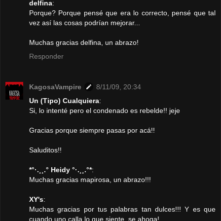
delfina
:
Porque? Porque pensé que era lo correcto, pensé que tal
vez así las cosas podrían mejorar...
Muchas gracias delfina, un abrazo!
Responder
KagosaVampire
8/11/09, 20:34
Un (Tipo) Cualquiera
:
Si, lo intenté pero el condenado es rebelde!! jeje
Gracias porque siempre pasas por acá!!
Saluditos!!
*°·.¸¸.° Heidy °·.¸¸.°*
:
Muchas gracias mapirosa, un abrazo!!!
XY's
:
Muchas gracias por tus palabras tan dulces!!! Y es que
cuando uno calla lo que siente, se ahoga!