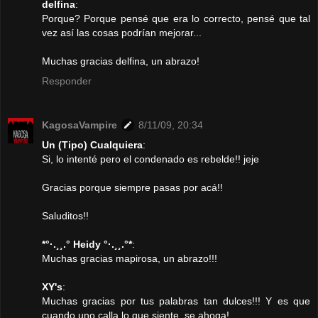
delfina
:
Porque? Porque pensé que era lo correcto, pensé que tal
vez así las cosas podrían mejorar...
Muchas gracias delfina, un abrazo!
Responder
KagosaVampire
8/11/09, 20:34
Un (Tipo) Cualquiera
:
Si, lo intenté pero el condenado es rebelde!! jeje
Gracias porque siempre pasas por acá!!
Saluditos!!
*°·.¸¸.° Heidy °·.¸¸.°*
:
Muchas gracias mapirosa, un abrazo!!!
XY's
:
Muchas gracias por tus palabras tan dulces!!! Y es que
cuando uno calla lo que siente, se ahoga!