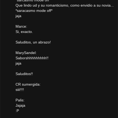
*sarcasmo mode on*
Que lindo ud y su romanticismo, como envidio a su novia...
*saracasmo mode off*
jaja
Marce:
Si, exacto.
Saluditos, un abrazo!
MarySandel:
Saborshhhhhhhhh!!
jaja
Saluditos!!
CR sumergida:
siii!!!!
Palis:
Jajaja
:P