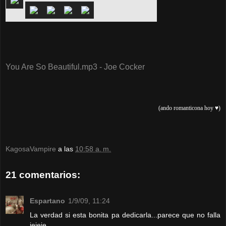
You Are So Beautiful.mp3 - Joe Cocker
(ando romanticona hoy ♥)
KagosaVampire
a las
10:58 a. m.
21 comentarios:
Espartano
1/9/09, 11:24
La verdad si esta bonita pa dedicarla...parece que no falla
jejeje