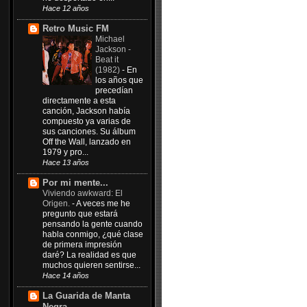
Hace 12 años
Retro Music FM
Michael
Jackson -
Beat it
(1982)
-
En
los años que
precedían
directamente a esta
canción, Jackson había
compuesto ya varias de
sus canciones. Su álbum
Off the Wall, lanzado en
1979 y pro...
Hace 13 años
Por mi mente...
Viviendo awkward: El
Origen.
-
A veces me he
pregunto que estará
pensando la gente cuando
habla conmigo, ¿qué clase
de primera impresión
daré? La realidad es que
muchos quieren sentirse...
Hace 14 años
La Guarida de Manta
Negra