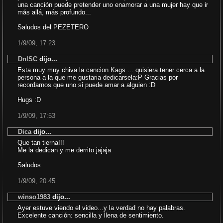
una canción puede pretender uno enamorar a una mujer hay que ir
más allá, más profundo...
Saludos del PEZETERO
1/9/09, 17:23
DnlSC
dijo...
Esta muy muy chiva la cancion Kags ... quisiera tener cerca a la
persona a la que me gustaria dedicarsela:P Gracias por
recordarnos que uno si puede amar a alguien :D
Hugs :D
1/9/09, 17:53
Dica
dijo...
Que tan tierna!!!
Me la dedican y me derrito jajaja
Saludos
1/9/09, 20:45
winso1983
dijo...
Ayer estuve viendo el video...y la verdad no hay palabras.
Excelente canción: sencilla y llena de sentimiento.