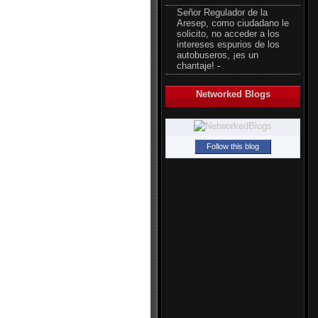
Señor Regulador de la
Aresep, como ciudadano le
solicito, no acceder a los
intereses espurios de los
autobuseros, ¡es un
chantaje!
-
Networked Blogs
Follow this blog