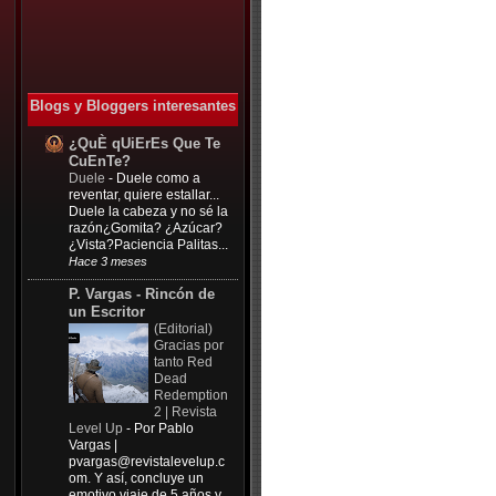
Blogs y Bloggers interesantes
¿QuÈ qUiErEs Que Te
CuEnTe?
Duele
-
Duele como a
reventar, quiere estallar...
Duele la cabeza y no sé la
razón¿Gomita? ¿Azúcar?
¿Vista?Paciencia Palitas...
Hace 3 meses
P. Vargas - Rincón de
un Escritor
(Editorial)
Gracias por
tanto Red
Dead
Redemption
2 | Revista
Level Up
-
Por Pablo
Vargas |
pvargas@revistalevelup.c
om
. Y así, concluye un
emotivo viaje de 5 años y