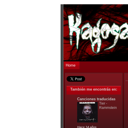
Home
También me encontrás en:
Canciones traducidas
Tier -
Rammstein
Hace 14 años