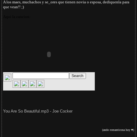
A los maes, muchachos y se_ores que tienen novia o esposa, dediquenla para
que vean!! ;)
Aqui la cancion:
You Are So Beautiful.mp3 - Joe Cocker
(ando romanticona hoy ♥)