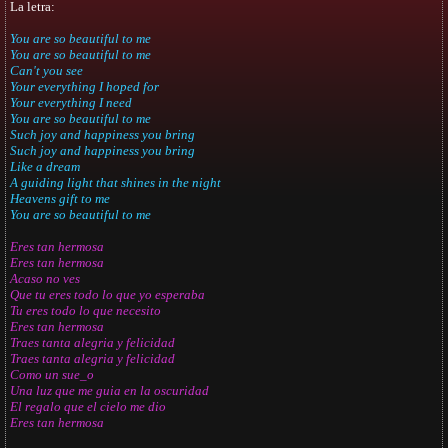
La letra:
You are so beautiful to me
You are so beautiful to me
Can't you see
Your everything I hoped for
Your everything I need
You are so beautiful to me
Such joy and happiness you bring
Such joy and happiness you bring
Like a dream
A guiding light that shines in the night
Heavens gift to me
You are so beautiful to me
Eres tan hermosa
Eres tan hermosa
Acaso no ves
Que tu eres todo lo que yo esperaba
Tu eres todo lo que necesito
Eres tan hermosa
Traes tanta alegria y felicidad
Traes tanta alegria y felicidad
Como un sue_o
Una luz que me guia en la oscuridad
El regalo que el cielo me dio
Eres tan hermosa