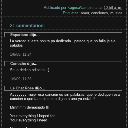
Publicado por
KagosaVampire
a las
10:58 a. m.
Etiquetas:
amor
,
canciones
,
musica
21 comentarios:
Espartano
dijo...
La verdad si esta bonita pa dedicarla...parece que no falla jejeje
saludos
1/9/09, 11:24
Conoche
dijo...
Se la dedico odiosita :-)
1/9/09, 11:36
Le Chat Rose
dijo...
Ayyyyyyy mujer esa canción es sin palabras, que le dediquen esa
canción o que tan solo se lo digan a uno ya esta!!!!
Mmmmm demasiado !!!!
Your everything I hoped for
Your everything I need