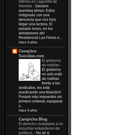
íntimas en Lagunilla de
Heredia
-
Saludos
queridas almas: Estoy
indignado con una
denuncia que nos hizo
llegar una lectora. El
pasado lunes, en los
alrededores del
Residencial Las Flores e...
Hace 9 años
Conejitos
Suicidas.com
El gobierno
de rodillas
-
El gobierno
no solo está
de rodillas
frente a los
sindicatos, les está
practicando una felación!!
Porqué más impuestos sin
primero ordenar, equiparar
y...
Hace 9 años
Carepicha Blog
El derecho ciudadano a no
escuchar estupideces de
políticos.
-
No sé si