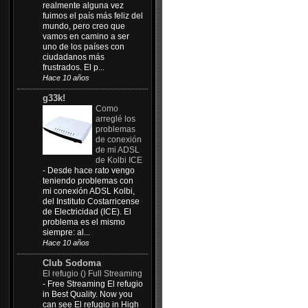
realmente alguna vez
fuimos el país más feliz del
mundo, pero creo que
vamos en camino a ser
uno de los países con
ciudadanos más
frustrados. El p...
Hace 10 años
g33k!
Como
arreglé los
problemas
de conexión
de mi ADSL
de Kolbi ICE
-
Desde hace rato vengo
teniendo problemas con
mi conexión ADSL Kolbi,
del Instituto Costarricense
de Electricidad (ICE). El
problema es el mismo
siempre: al...
Hace 10 años
Club Sodoma
El refugio () Full Streaming
-
Free Streaming El refugio
in Best Quality. Now you
can see El refugio in High