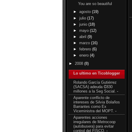
You are so beautiful
►
agosto
(19)
►
julio
(17)
►
junio
(18)
►
mayo
(12)
►
abril
(9)
►
marzo
(16)
►
febrero
(6)
►
enero
(4)
►
2008
(8)
Lo ultimo en Ticoblogger
Rolando García Gutiérrez
(SACSA) adeuda ₵830
millones a la Seg Social.
-
Aparente conflicto de
intereses de Silvia Bolaños
Barrantes como Ex
Viceministra del MOPT.
-
Aparentes acciones
irregulares de Metrocoop
(autobusera) para evitar
control del FISCO.
-