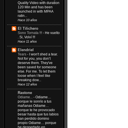
Quality Video with duration
120 Min and has been
launched in with MPAA
ratin...
Hace 10 años
El Tilichero
Sono Tornata !!!
-
He vuelto
. Si, Volví !!!
Hace 11 años
Elendriel
Tears
-
I won't shed a tear.
Not for you, you don’t
deserve them. They've
been saved for someone
else. For me. To let them
loose when I feel like
breaking dow...
Hace 12 años
Rastone
Odiame...
-
Odiame…
porque le sonrío a tus
mañanas Odiame…
porque te he provocado
besar hasta que tus labios
han perdido domino
propio Odiame… porque
he despertado en...