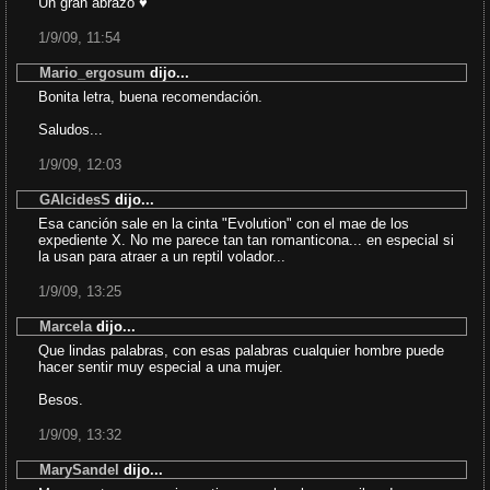
Un gran abrazo ♥
1/9/09, 11:54
Mario_ergosum
dijo...
Bonita letra, buena recomendación.
Saludos...
1/9/09, 12:03
GAlcidesS
dijo...
Esa canción sale en la cinta "Evolution" con el mae de los
expediente X. No me parece tan tan romanticona... en especial si
la usan para atraer a un reptil volador...
1/9/09, 13:25
Marcela
dijo...
Que lindas palabras, con esas palabras cualquier hombre puede
hacer sentir muy especial a una mujer.
Besos.
1/9/09, 13:32
MarySandel
dijo...