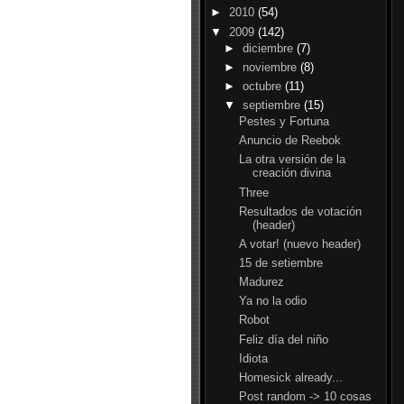
►
2010
(54)
▼
2009
(142)
►
diciembre
(7)
►
noviembre
(8)
►
octubre
(11)
▼
septiembre
(15)
Pestes y Fortuna
Anuncio de Reebok
La otra versión de la
creación divina
Three
Resultados de votación
(header)
A votar! (nuevo header)
15 de setiembre
Madurez
Ya no la odio
Robot
Feliz día del niño
Idiota
Homesick already...
Post random -> 10 cosas