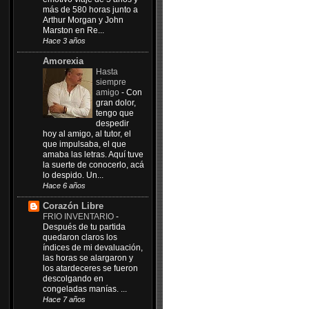
más de 580 horas junto a
Arthur Morgan y John
Marston en Re...
Hace 3 años
Amorexia
Hasta
siempre
amigo
-
Con
gran dolor,
tengo que
despedir
hoy al amigo, al tutor, el
que impulsaba, el que
amaba las letras. Aquí tuve
la suerte de conocerlo, acá
lo despido. Un...
Hace 6 años
Corazón Libre
FRIO INVENTARIO
-
Después de tu partida
quedaron claros los
índices de mi devaluación,
las horas se alargaron y
los atardeceres se fueron
descolgando en
congeladas manías. ...
Hace 7 años