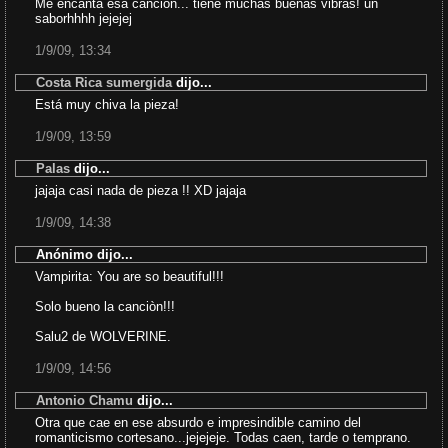
Me encanta esa cancion... tiene muchas buenas vibras! un
saborhhhh jejejej
1/9/09, 13:34
Costa Rica sumergida
dijo...
Está muy chiva la pieza!
1/9/09, 13:59
Palas
dijo...
jajaja casi nada de pieza !! XD jajaja
1/9/09, 14:38
Anónimo dijo...
Vampirita: You are so beautiful!!!
Solo bueno la canciòn!!!
Salu2 de WOLVERINE.
1/9/09, 14:56
Antonio Chamu
dijo...
Otra que cae en ese absurdo e impresindible camino del
romanticismo cortesano...jejejeje. Todas caen, tarde o temprano.