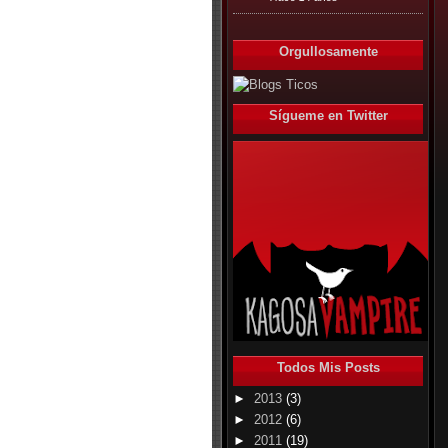
Orgullosamente
Sígueme en Twitter
Todos Mis Posts
►
2013
(3)
►
2012
(6)
►
2011
(19)