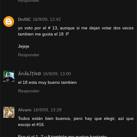
Responder
DnlSC
16/9/09, 12:42
yo voto por el # 13, aunque si me dejan votar dos veces
tambien me gusta el 18 :P
Jejeje
Responder
ÂחÃŁÎŢÍ¢Ø
16/9/09, 13:00
el 18 esta muy bueno tambien
Responder
Alvaro
16/9/09, 13:29
Todos están bien buenos, pero hay que elegir, así que
escojo el #16.
Eso sí el 1, 7 y 9 también me gustan bastante.