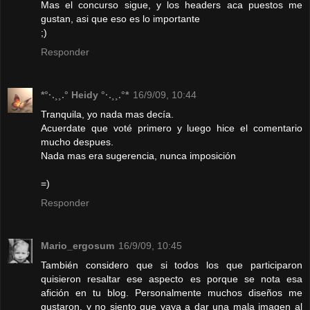
Mas el concurso sigue, y los headers aca puestos me
gustan, asi que eso es lo importante
;)
Responder
*°·.¸¸.° Heidy °·.¸¸.°*
16/9/09, 10:44
Tranquila, yo nada mas decía.
Acuerdate que voté primero y luego hice el comentario
mucho despues.
Nada mas era sugerencia, nunca imposición
=)
Responder
Mario_ergosum
16/9/09, 10:45
También considero que si todos los que participaron
quisieron resaltar ese aspecto es porque se nota esa
afición en tu blog. Personalmente muchos diseños me
gustaron, y no siento que vaya a dar una mala imagen al