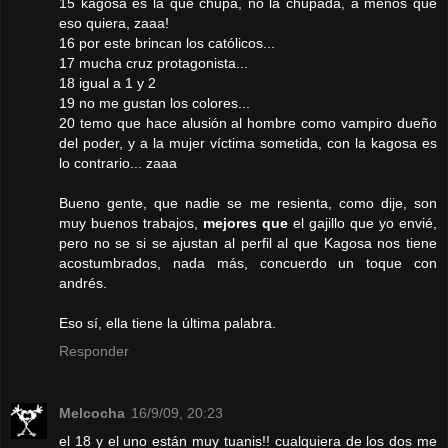
15 kagosa es la que chupa, no la chupada, a menos que
eso quiera, zaaa!
16 por este brincan los católicos...
17 mucha cruz protagonista...
18 igual a 1 y 2
19 no me gustan los colores...
20 temo que hace alusión al hombre como vampiro dueño
del poder, y a la mujer víctima sometida, con la kagosa es
lo contrario... zaaa
Bueno gente, que nadie se me resienta, como dije, son
muy buenos trabajos,
mejores que
el gajillo que yo envié,
pero no se si se ajustan al perfil al que Kagosa nos tiene
acostumbrados, nada más, concuerdo un toque con
andrés.
Eso sí, ella tiene la última palabra.
Responder
Melcocha
16/9/09, 20:23
el 18 y el uno están muy tuanis!! cualquiera de los dos me