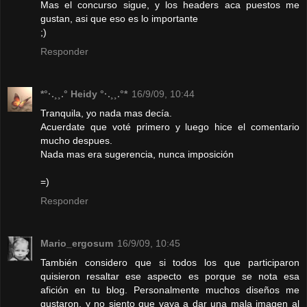
Mas el concurso sigue, y los headers aca puestos me
gustan, asi que eso es lo importante
;)
Responder
*°·.¸¸.° Heidy °·.¸¸.°*
16/9/09, 10:44
Tranquila, yo nada mas decía.
Acuerdate que voté primero y luego hice el comentario
mucho despues.
Nada mas era sugerencia, nunca imposición
=)
Responder
Mario_ergosum
16/9/09, 10:45
También considero que si todos los que participaron
quisieron resaltar ese aspecto es porque se nota esa
afición en tu blog. Personalmente muchos diseños me
gustaron, y no siento que vaya a dar una mala imagen al