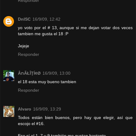
Responder
DnlSC
16/9/09, 12:42
yo voto por el # 13, aunque si me dejan votar dos veces
tambien me gusta el 18 :P
Jejeje
Responder
ÂחÃŁÎŢÍ¢Ø
16/9/09, 13:00
el 18 esta muy bueno tambien
Responder
Alvaro
16/9/09, 13:29
Todos están bien buenos, pero hay que elegir, así que
escojo el #16.
Eso sí el 1, 7 y 9 también me gustan bastante.