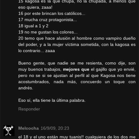
15 kagosa es la que chupa, no la chupada, a menos que
eso quiera, zaaa!
16 por este brincan los católicos...
17 mucha cruz protagonista...
18 igual a 1 y 2
19 no me gustan los colores...
20 temo que hace alusión al hombre como vampiro dueño
del poder, y a la mujer víctima sometida, con la kagosa es
lo contrario... zaaa
Bueno gente, que nadie se me resienta, como dije, son
muy buenos trabajos,
mejores que
el gajillo que yo envié,
pero no se si se ajustan al perfil al que Kagosa nos tiene
acostumbrados, nada más, concuerdo un toque con
andrés.
Eso sí, ella tiene la última palabra.
Responder
Melcocha
16/9/09, 20:23
el 18 y el uno están muy tuanis!! cualquiera de los dos me