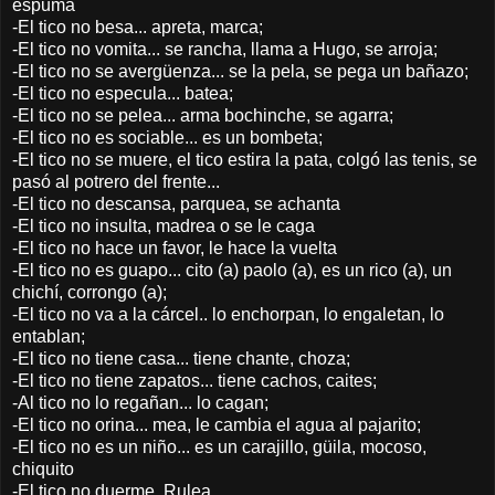
espuma
-El tico no besa... apreta, marca;
-El tico no vomita... se rancha, llama a Hugo, se arroja;
-El tico no se avergüenza... se la pela, se pega un bañazo;
-El tico no especula... batea;
-El tico no se pelea... arma bochinche, se agarra;
-El tico no es sociable... es un bombeta;
-El tico no se muere, el tico estira la pata, colgó las tenis, se
pasó al potrero del frente...
-El tico no descansa, parquea, se achanta
-El tico no insulta, madrea o se le caga
-El tico no hace un favor, le hace la vuelta
-El tico no es guapo... cito (a) paolo (a), es un rico (a), un
chichí, corrongo (a);
-El tico no va a la cárcel.. lo enchorpan, lo engaletan, lo
entablan;
-El tico no tiene casa... tiene chante, choza;
-El tico no tiene zapatos... tiene cachos, caites;
-Al tico no lo regañan... lo cagan;
-El tico no orina... mea, le cambia el agua al pajarito;
-El tico no es un niño... es un carajillo, güila, mocoso,
chiquito
-El tico no duerme, Rulea.