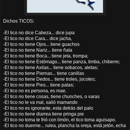
Dichos TICOS:
-El tico no dice Cabeza... dice jupa
-El tico no dice Cara... dice jacha,
-El tico no tiene Ojos... tiene guachos
-El tico no tiene Nariz... tiene ñata
-El tico no tiene Boca... tiene jeta, trompa;
-El tico no tiene Estómago... tiene panza, timba, chiberre;
-El tico no tiene Axilas... tiene sobacos, aletas;
-El tico no tiene Piernas... tiene canillas
-El tico no tiene Dedos... tiene troles, jocotes;
-El tico no tiene Pies... tiene patas;
-El tico no es persona, es mae.
-El tico no tiene cosas, tiene chunches, o varas
-El tico no le va mal, salió mamando
-El tico no es ignorante, esta detrás del palo
-El tico no tiene diarrea tiene pringa pie
-El tico no toma te frió con limón, el tico toma aguisapo.
-El tico no duerme... rulea, plancha la oreja, está jetón, echa