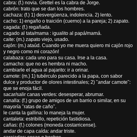
cabra: (f.) novia. Grettel es la cabra de Jorge.
cabrón: trato que se dan los hombres.
cachaza: (f.) 1) desvergüenza, indolencia. 2) lento.
cacho: 1) engaño o traición (cuerno) a la pareja; 2) zapato.
cagada: (f.) regañada.
cagado al tata/mama : igualito al papá/mamá.
caite: (m.) zapato viejo, usado.
cajón: (m.) ataúd. Cuando yo me muera quiero mi cajón rojo
y negro como mi corazón!
calabaza: cada uno para su casa. Irse a la casa.
camacho: que no es hembra ni macho.
cambiarle el agua al pajarito: ir a orinar.
camote: (m.) 1) tubérculo parecido a la papa, con sabor
dulce y productor de olores intestinales; 2) "andar camote":
que se enoja fácil.
sacar/salir canas verdes: desesperar, abrumar.
canalla: (f.) grupo de amigos de un barrio o similar, en su
mayoría "ratas de caño".
le canta la gallina: lo maneja la mujer.
cantaleta: estribillo, repetición fastidiosa.
cañas: (f.) colones (moneda costarricense).
andar de capa caída: andar triste.