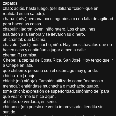
zapatos.
chao: adiós, hasta luego. (del italiano "ciao"--que en
realidad es un saludo).
chapa: (adv.) persona poco ingeniosa o con falta de agilidad
para hacer las cosas.
chapulín: ladrón joven, niño ratero. Los chapulines
asaltaron a la señora y se llevaron su dinero.
ah charita!: qué lástima.
chavalo: (sust.) muchacho, niño. Hay unos chavalos que no
hacen caso y continúan a jugar a media calle.
chema: (f.) camisa.
Chepe: la capital de Costa Rica, San José. Hoy tengo que ir
a Chepe en lata.
qué chiberre: persona con el estómago muy grande.
chicha: (m.) enojo.
chichí: (m.) niño(a). También utilizado como "meneco o
meneca"; entiéndase muchacha o muchacho guapo.
tome chichí: expresión de superioridad, sinónimo de "para
que vea" o "me lo hice aquí".
al chile: de verdada, en serio.
chinamo: (m.) puesto de venta improvisado, tiendita sin
surtido.