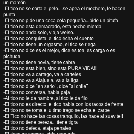
un mamón
-El tico no se corta el pelo....se apea el mechero, le hacen
punta
-El tico no pide una coca cola pequeña...pide un pitufa
-El tico no esta demacrado, esta hecho mierda!
-El tico no anda solo, viaja weiso.
-El tico no conquista, el tico echa el cuento
-El tico no tiene un orgasmo, el tico se riega
-El tico no dice es el mejor, dice es toa, es carga o es
pichuda
-El tico no tiene novia, tiene cabra
-El tico no esta bien, sino esta PURA VIDA!!!
-El tico no va a cartago, va a carteles
-El tico no va a Alajuela, va a la liga
-El tico no dice "en serio", dice "al chile"
-El tico no conversa, habla paja
-Al tico no le da hambre, al tico le da filo
-El tico no es directo, el tico habla con los tacos de frente
-El tico no se toma el ultimo trago se echa el zarpe
-El Tico no hace las cosas tranquilo, las hace al suavitel!
-El tico no tiene pereza... tiene tigra
-El tico no defeca, ataja penales