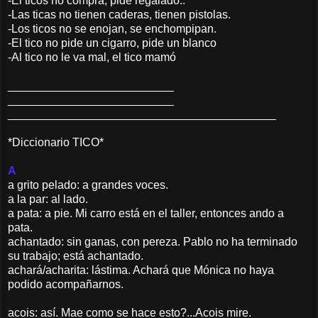
-El ticos no compra, pide regalado..
-Las ticas no tienen caderas, tienen pistolas.
-Los ticos no se enojan, se enchompipan.
-El tico no pide un cigarro, pide un blanco
-Al tico no le va mal, el tico mamó
__________________________
__________________________
__________________________
________________
*Diccionario TICO*
A
a grito pelado: a grandes voces.
a la par: al lado.
a pata: a pie. Mi carro está en el taller, entonces ando a
pata.
achantado: sin ganas, con pereza. Pablo no ha terminado
su trabajo; está achantado.
achará/acharita: lástima. Achará que Mónica no haya
podido acompañarnos.
acois: así. Mae como se hace esto?...Acois mire.