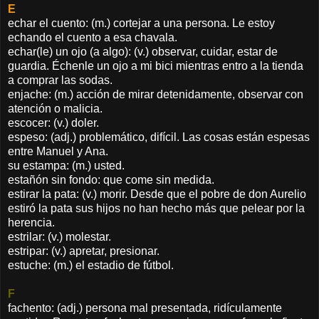
E
echar el cuento: (m.) cortejar a una persona. Le estoy
echando el cuento a esa chavala.
echar(le) un ojo (a algo): (v.) observar, cuidar, estar de
guardia. Échenle un ojo a mi bici mientras entro a la tienda
a comprar las sodas.
enjache: (m.) acción de mirar detenidamente, observar con
atención o malicia.
escocer: (v.) doler.
espeso: (adj.) problemático, difícil. Las cosas están espesas
entre Manuel y Ana.
su estampa: (m.) usted.
estañón sin fondo: que come sin medida.
estirar la pata: (v.) morir. Desde que el pobre de don Aurelio
estiró la pata sus hijos no han hecho más que pelear por la
herencia.
estrilar: (v.) molestar.
estripar: (v.) apretar, presionar.
estuche: (m.) el estadio de fútbol.
F
fachento: (adj.) persona mal presentada, ridículamente