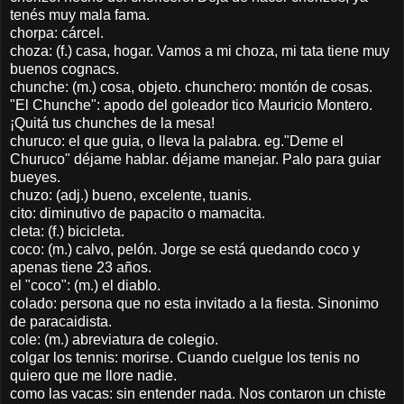
tenés muy mala fama.
chorpa: cárcel.
choza: (f.) casa, hogar. Vamos a mi choza, mi tata tiene muy
buenos cognacs.
chunche: (m.) cosa, objeto. chunchero: montón de cosas.
"El Chunche": apodo del goleador tico Mauricio Montero.
¡Quitá tus chunches de la mesa!
churuco: el que guia, o lleva la palabra. eg."Deme el
Churuco" déjame hablar. déjame manejar. Palo para guiar
bueyes.
chuzo: (adj.) bueno, excelente, tuanis.
cito: diminutivo de papacito o mamacita.
cleta: (f.) bicicleta.
coco: (m.) calvo, pelón. Jorge se está quedando coco y
apenas tiene 23 años.
el "coco": (m.) el diablo.
colado: persona que no esta invitado a la fiesta. Sinonimo
de paracaidista.
cole: (m.) abreviatura de colegio.
colgar los tennis: morirse. Cuando cuelgue los tenis no
quiero que me llore nadie.
como las vacas: sin entender nada. Nos contaron un chiste