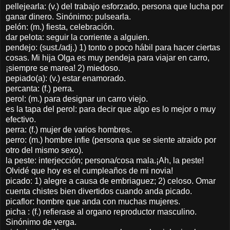
pellejearla: (v.) del trabajo esforzado, persona que lucha por
ganar dinero. Sinónimo: pulsearla.
pelón: (m.) fiesta, celebración.
dar pelota: seguir la corriente a alguien.
pendejo: (sust./adj.) 1) tonto o poco hábil para hacer ciertas
cosas. Mi hija Olga es muy pendeja para viajar en carro,
¡siempre se marea! 2) miedoso.
pepiado(a): (v.) estar enamorado.
percanta: (f.) perra.
perol: (m.) para designar un carro viejo.
es la tapa del perol: para decir que algo es lo mejor o muy
efectivo.
perra: (f.) mujer de varios hombres.
perro: (m.) hombre infie (persona que se siente atraido por
otro del mismo sexo).
la peste: interjección; persona/cosa mala.¡Ah, la peste!
Olvidé que hoy es el cumpleaños de mi novia!
picado: 1) alegre a causa de embriaguez; 2) celoso. Omar
cuenta chistes bien divertidos cuando anda picado.
picaflor: hombre que anda con muchas mujeres.
picha : (f.) refierase al organo reproductor masculino.
Sinónimo de verga.