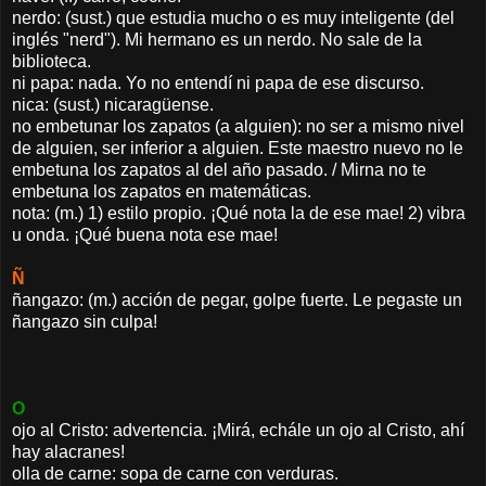
nerdo: (sust.) que estudia mucho o es muy inteligente (del
inglés "nerd"). Mi hermano es un nerdo. No sale de la
biblioteca.
ni papa: nada. Yo no entendí ni papa de ese discurso.
nica: (sust.) nicaragüense.
no embetunar los zapatos (a alguien): no ser a mismo nivel
de alguien, ser inferior a alguien. Este maestro nuevo no le
embetuna los zapatos al del año pasado. / Mirna no te
embetuna los zapatos en matemáticas.
nota: (m.) 1) estilo propio. ¡Qué nota la de ese mae! 2) vibra
u onda. ¡Qué buena nota ese mae!
Ñ
ñangazo: (m.) acción de pegar, golpe fuerte. Le pegaste un
ñangazo sin culpa!
O
ojo al Cristo: advertencia. ¡Mirá, echále un ojo al Cristo, ahí
hay alacranes!
olla de carne: sopa de carne con verduras.