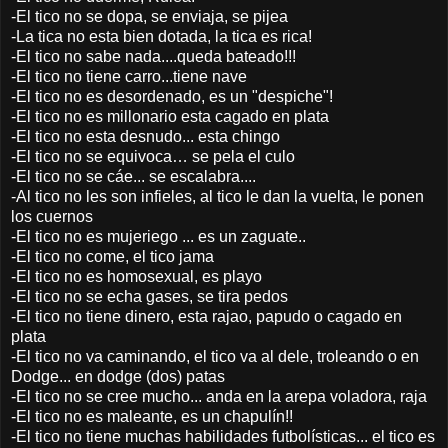
-El tico no se dopa, se enviaja, se pijea
-La tica no esta bien dotada, la tica es rica!
-El tico no sabe nada....queda bateado!!!
-El tico no tiene carro...tiene nave
-El tico no es desordenado, es un "despiche"!
-El tico no es millonario esta cagado en plata
-El tico no esta desnudo... esta chingo
-El tico no se equivoca… se pela el culo
-El tico no se cáe... se escalabra....
-Al tico no les son infieles, al tico le dan la vuelta, le ponen
los cuernos
-El tico no es mujeriego ... es un zaguate..
-El tico no come, el tico jama
-El tico no es homosexual, es playo
-El tico no se echa gases, se tira pedos
-El tico no tiene dinero, esta rajao, papudo o cagado en
plata
-El tico no va caminando, el tico va al dele, troleando o en
Dodge... en dodge (dos) patas
-El tico no se cree mucho... anda en la arepa voladora, raja
-El tico no es maleante, es un chapulín!!
-El tico no tiene muchas habilidades futbolísticas... el tico es