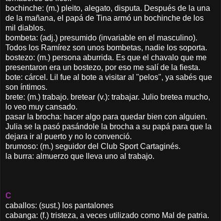
bochinche: (m.) pleito, alegato, disputa. Después de la una
de la mañana, el papá de Tina armó un bochinche de los
mil diablos.
bombeta: (adj.) presumido (invariable en el masculino).
Todos los Ramírez son unos bombetas, nadie los soporta.
bostezo: (m.) persona aburrida. Es que el chavalo que me
presentaron era un bostezo, por eso me salí de la fiesta.
bote: cárcel. Lil fue al bote a visitar al "pelos", ya sabés que
son íntimos.
brete: (m.) trabajo. bretear (v.): trabajar. Julio bretea mucho,
lo veo muy cansado.
pasar la brocha: hacer algo para quedar bien con alguien.
Julia se la pasó pasándole la brocha a su papá para que la
dejara ir al puerto y no lo convenció.
brumoso: (m.) seguidor del Club Sport Cartaginés.
la burra: almuerzo que lleva uno al trabajo.
C
caballos: (sust.) los pantalones
cabanga: (f.) tristeza, a veces utilizado como Mal de patria.