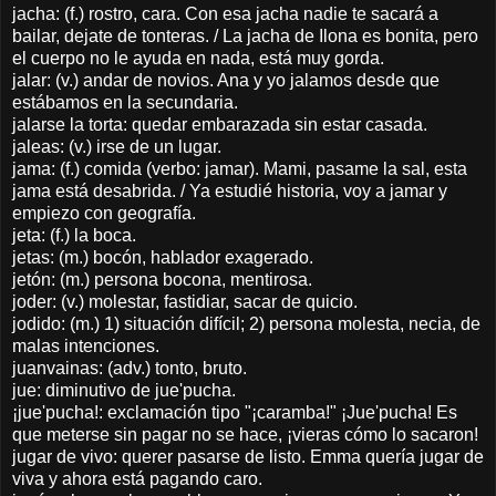
jacha: (f.) rostro, cara. Con esa jacha nadie te sacará a
bailar, dejate de tonteras. / La jacha de Ilona es bonita, pero
el cuerpo no le ayuda en nada, está muy gorda.
jalar: (v.) andar de novios. Ana y yo jalamos desde que
estábamos en la secundaria.
jalarse la torta: quedar embarazada sin estar casada.
jaleas: (v.) irse de un lugar.
jama: (f.) comida (verbo: jamar). Mami, pasame la sal, esta
jama está desabrida. / Ya estudié historia, voy a jamar y
empiezo con geografía.
jeta: (f.) la boca.
jetas: (m.) bocón, hablador exagerado.
jetón: (m.) persona bocona, mentirosa.
joder: (v.) molestar, fastidiar, sacar de quicio.
jodido: (m.) 1) situación difícil; 2) persona molesta, necia, de
malas intenciones.
juanvainas: (adv.) tonto, bruto.
jue: diminutivo de jue'pucha.
¡jue'pucha!: exclamación tipo "¡caramba!" ¡Jue'pucha! Es
que meterse sin pagar no se hace, ¡vieras cómo lo sacaron!
jugar de vivo: querer pasarse de listo. Emma quería jugar de
viva y ahora está pagando caro.