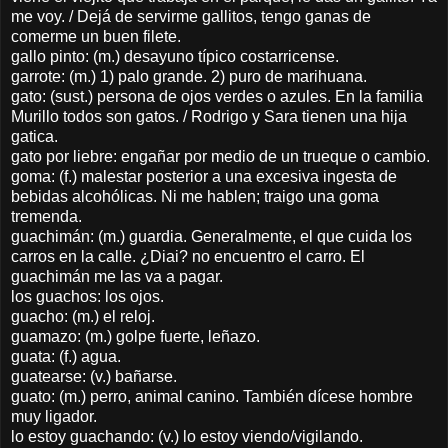
me voy. / Dejá de servirme gallitos, tengo ganas de
comerme un buen filete.
gallo pinto: (m.) desayuno típico costarricense.
garrote: (m.) 1) palo grande. 2) puro de marihuana.
gato: (sust.) persona de ojos verdes o azules. En la familia
Murillo todos son gatos. / Rodrigo y Sara tienen una hija
gatica.
gato por liebre: engañar por medio de un trueque o cambio.
goma: (f.) malestar posterior a una excesiva ingesta de
bebidas alcohólicas. Ni me hablen; traigo una goma
tremenda.
guachimán: (m.) guardia. Generalmente, el que cuida los
carros en la calle. ¿Diai? no encuentro el carro. El
guachimán me las va a pagar.
los guachos: los ojos.
guacho: (m.) el reloj.
guamazo: (m.) golpe fuerte, leñazo.
guata: (f.) agua.
guatearse: (v.) bañarse.
guato: (m.) perro, animal canino. También dícese hombre
muy ligador.
lo estoy guachando: (v.) lo estoy viendo/vigilando.