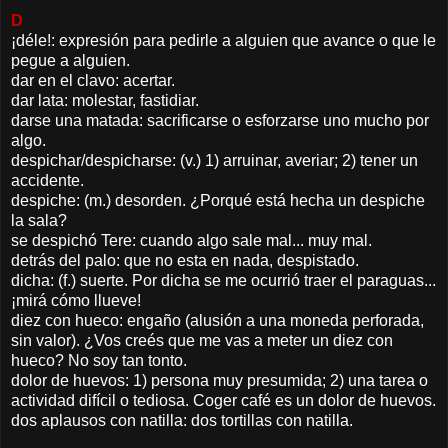
D
¡déle!: expresión para pedirle a alguien que avance o que le
pegue a alguien.
dar en el clavo: acertar.
dar lata: molestar, fastidiar.
darse una matada: sacrificarse o esforzarse uno mucho por
algo.
despichar/despicharse: (v.) 1) arruinar, averiar; 2) tener un
accidente.
despiche: (m.) desorden. ¿Porqué está hecha un despiche
la sala?
se despichó Tere: cuando algo sale mal... muy mal.
detrás del palo: que no esta en nada, despistado.
dicha: (f.) suerte. Por dicha se me ocurrió traer el paraguas...
¡mirá cómo llueve!
diez con hueco: engaño (alusión a una moneda perforada,
sin valor). ¿Vos creés que me vas a meter un diez con
hueco? No soy tan tonto.
dolor de huevos: 1) persona muy presumida; 2) una tarea o
actividad difícil o tediosa. Coger café es un dolor de huevos.
dos aplausos con natilla: dos tortillas con natilla.