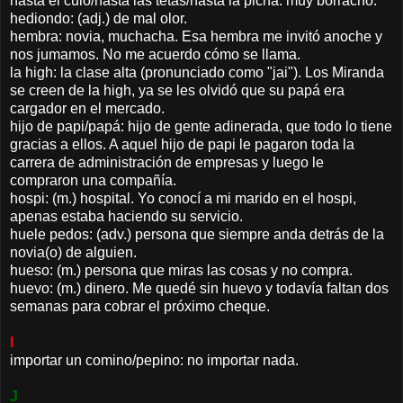
hasta el culo/hasta las tetas/hasta la picha: muy borracho.
hediondo: (adj.) de mal olor.
hembra: novia, muchacha. Esa hembra me invitó anoche y
nos jumamos. No me acuerdo cómo se llama.
la high: la clase alta (pronunciado como "jai"). Los Miranda
se creen de la high, ya se les olvidó que su papá era
cargador en el mercado.
hijo de papi/papá: hijo de gente adinerada, que todo lo tiene
gracias a ellos. A aquel hijo de papi le pagaron toda la
carrera de administración de empresas y luego le
compraron una compañía.
hospi: (m.) hospital. Yo conocí a mi marido en el hospi,
apenas estaba haciendo su servicio.
huele pedos: (adv.) persona que siempre anda detrás de la
novia(o) de alguien.
hueso: (m.) persona que miras las cosas y no compra.
huevo: (m.) dinero. Me quedé sin huevo y todavía faltan dos
semanas para cobrar el próximo cheque.
I
importar un comino/pepino: no importar nada.
J