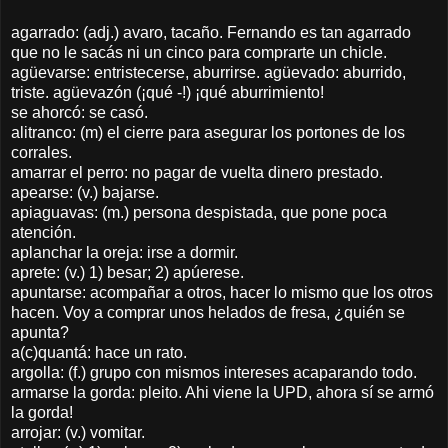
agarrado: (adj.) avaro, tacaño. Fernando es tan agarrado
que no le sacás ni un cinco para comprarte un chicle.
agüevarse: entristecerse, aburrirse. agüevado: aburrido,
triste. agüevazón (¡qué -!) ¡qué aburrimiento!
se ahorcó: se casó.
alitranco: (m) el cierre para asegurar los portones de los
corrales.
amarrar el perro: no pagar de vuelta dinero prestado.
apearse: (v.) bajarse.
apiaguavas: (m.) persona despistada, que pone poca
atención.
aplanchar la oreja: irse a dormir.
aprete: (v.) 1) besar; 2) apúerese.
apuntarse: acompañar a otros, hacer lo mismo que los otros
hacen. Voy a comprar unos helados de fresa, ¿quién se
apunta?
a(c)quantá: hace un rato.
argolla: (f.) grupo con mismos intereses acaparando todo.
armarse la gorda: pleito. Ahi viene la UPD, ahora sí se armó
la gorda!
arrojar: (v.) vomitar.