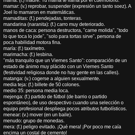
mama: (f.) madre. Tu mama te llama por el cuernofono.
mamar: (v.) reprobar, suspender (expresión un tanto soez). A
Joel lo mamaron en matemáticas.
mamaditas: (f.) pendejadas, tonteras.
mandarina (naranita): (f.) carro muy deteriorado.
manos de caca: persona destructora, "carne molida", "todo
lo que toca lo jode", "solo para tortas sirve", persona de
poca habilidad motora fina.
maría: (f.) taxímetro.
marimacha: (f.) lesbina.
"más tranquilo que un Viernes Santo": comparación de un
estado de ánimo muy plácido con un Viernes Santo
(festividad religiosa donde no hay gente en las calles).
matanga: (v.) cogerse a alguien sexualmente.
media teja: (f.) billete de 50 colones.
medio 35: persona media loca.
mejenga: (f.) partido de fútbol (de barrio o partido
espontáneo), de uso despectivo cuando una selección o
equipo profesional despliega pocos atributos futbolísticos.
menear: (v.) mover (en un baile).
menudo: grupo de monedas.
mera: (f.) peligro evitado. ¡Qué mera! ¡Por poco me caía
encima un costal de cemento!