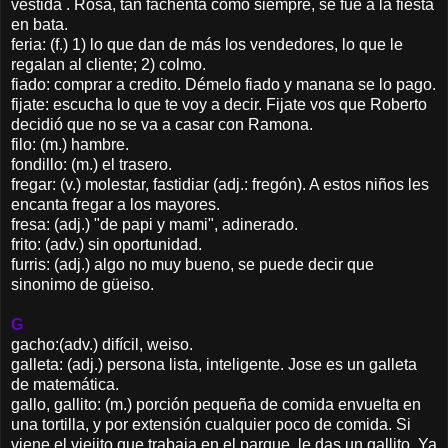
vestida . Rosa, tan fachenta como siempre, se fue a la fiesta
en bata.
feria: (f.) 1) lo que dan de más los vendedores, lo que le
regalan al cliente; 2) colmo.
fiado: comprar a credito. Démelo fiado y manana se lo pago.
fijate: escucha lo que te voy a decir. Fijate vos que Roberto
decidió que no se va a casar con Ramona.
filo: (m.) hambre.
fondillo: (m.) el trasero.
fregar: (v.) molestar, fastidiar (adj.: fregón). A estos niños les
encanta fregar a los mayores.
fresa: (adj.) "de papi y mami", adinerado.
frito: (adv.) sin oportunidad.
furris: (adj.) algo no muy bueno, se puede decir que
sinonimo de güeiso.
G
gacho:(adv.) difícil, weiso.
galleta: (adj.) persona lista, inteligente. Jose es un galleta
de matemática.
gallo, gallito: (m.) porción pequeña de comida envuelta en
una tortilla, y por extensión cualquier poco de comida. Si
viene el viejito que trabaja en el parque, le das un gallito. Ya