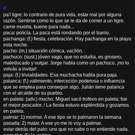
P
pa'l tigre: lo contrario de pura vida, estar mal por alguna
razón. Sentirse como lo que se le da de comer a un tigre,
carne muerta, bueno para nada...
paca: policía. La paca está rondando por el barrio.
pachanga: (f.) fiesta, celebración. Hay pachanga en la playa
esta noche.
pacho: (m.) situación cómica, vacilón.
pachuco: (sust.) jóven vago, que no estudia, es grosero,
maleducado y vulgar. Jorge habla como un pachuco, ¡no lo
volvás a invitar!
paja: (f.) trivialidades. Esa muchacha habla pura paja.
palanca: (f.) valimiento, interceción poderosa o influencia
que se emplea para conseguir algo. Julián tiene palanca
con el alcalde de su pueblo.
en paleta: (adv.) mucho. Miguel sacó trofeos en paleta; fue
el mejor pescador. / La fiesta estuvo espléndida y gozamos
en paleta.
palmar: 1) morirse. A ese tipo se lo palmaron la semana
pasada; 2) matar. A ese yo me lo voy a palmar.
estar detrás del palo: uno que no sabe o no entiende nada.