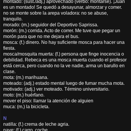
montado: (sust./adj.) aprovechado (verbo: montarse). ¡Juan
es un montado! Se quedó a desayunar, almorzar y comer.
no se monte sobre la arepa voladora: no se abuse,
tranquilo.
morado: (m.) seguidor del Deportivo Saprissa.
morón: (m.) corrida. Acto de correr. Me tuve que pegar un
morón para que no me dejara el bus.
mosca: (f.) dinero. No hay suficiente mosca para hacer una
fiesta.
mosca/mosquita muerta: (f.) persona que finge inocencia o
debilidad. Rebeca es una mosca muerta cuando el profesor
está cerca, pero cuando no la ve nadie, arma un barullo en
clase.
mota: (m.) marihuana.
moteado: (adj.) estado mental luego de fumar mucha mota.
motivado: (adj.) ver moteado. Término universitario.
moto: (m.) huérfano.
mover el piso: llamar la atención de alguien
muca: (m.) la bicicleta.
N
natilla: (f.) crema de leche agria.
nave: (f.) carro, coche.