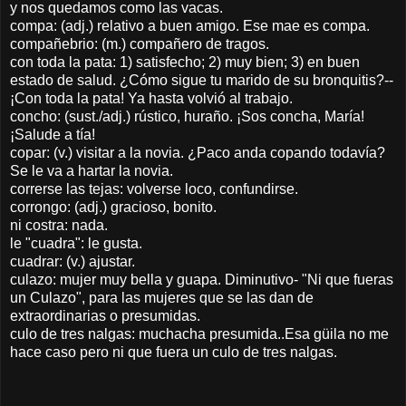
y nos quedamos como las vacas.
compa: (adj.) relativo a buen amigo. Ese mae es compa.
compañebrio: (m.) compañero de tragos.
con toda la pata: 1) satisfecho; 2) muy bien; 3) en buen
estado de salud. ¿Cómo sigue tu marido de su bronquitis?--
¡Con toda la pata! Ya hasta volvió al trabajo.
concho: (sust./adj.) rústico, huraño. ¡Sos concha, María!
¡Salude a tía!
copar: (v.) visitar a la novia. ¿Paco anda copando todavía?
Se le va a hartar la novia.
correrse las tejas: volverse loco, confundirse.
corrongo: (adj.) gracioso, bonito.
ni costra: nada.
le "cuadra": le gusta.
cuadrar: (v.) ajustar.
culazo: mujer muy bella y guapa. Diminutivo- "Ni que fueras
un Culazo", para las mujeres que se las dan de
extraordinarias o presumidas.
culo de tres nalgas: muchacha presumida..Esa güila no me
hace caso pero ni que fuera un culo de tres nalgas.