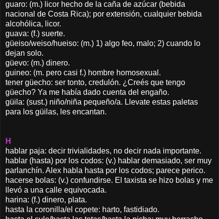
guaro: (m.) licor hecho de la caña de azúcar (bebida
nacional de Costa Rica); por extensión, cualquier bebida
alcohólica, licor.
guava: (f.) suerte.
güeiso/weiso/hueiso: (m.) 1) algo feo, malo; 2) cuando lo
dejan solo.
güevo: (m.) dinero.
guineo: (m. pero casi f.) hombre homosexual.
tener güecho: ser tonto, credulón. ¿Creés que tengo
güecho? Ya me había dado cuenta del engaño.
güila: (sust.) niño/niña pequeño/a. Llevate estas paletas
para los güilas, les encantan.
H
hablar paja: decir trivialidades, no decir nada importante.
hablar (hasta) por los codos: (v.) hablar demasiado, ser muy
parlanchín. Alex habla hasta por los codos; parece perico.
hacerse bolas: (v.) confundirse. El taxista se hizo bolas y me
llevó a una calle equivocada.
harina: (f.) dinero, plata.
hasta la coronilla/el copete: harto, fastidiado.