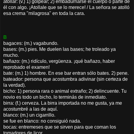
atollar: (v.) 1) golpear; 2) embadurnarse el cuerpo o parte de
él con algo. ¡Atollale que se lo merece! / La señora se atolló
esa crema "milagrosa" en toda la cara.
B
bagaces: (m.) vagabundo.
bases: (m.) pies. Me duelen las bases; he troleado ya
mucho.
bañazo: (m.) ridículo, vergüenza. ¡qué bañazo, haber
reprobado el examen!
bate: (m.) 1) hombre. En ese bar entran sólo bates. 2) pene.
bateador: persona que acostumbra adivinar (sin certeza de
la verdad).
bicho: 1) persona rara o animal extraño; 2) delincuente. Tu
novio es todo un bicho, lo terminás de inmediato.
birra: (f.) cerveza. La birra importada no me gusta, ya me
acostumbré a las de aquí.
blanco: (m.) un cigarrillo.
se fue en blanco: no consiguió nada.
bocas: entremeses que se sirven para que coman los
tomadores de licor.