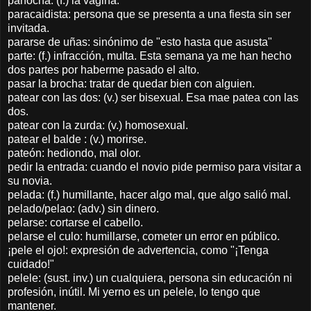
panocha: (f.) la vagina.
paracaidista: persona que se presenta a una fiesta sin ser
invitada.
pararse de uñas: sinónimo de "esto hasta que asusta"
parte: (f.) infracción, multa. Esta semana ya me han hecho
dos partes por haberme pasado el alto.
pasar la brocha: tratar de quedar bien con alguien.
patear con las dos: (v.) ser bisexual. Esa mae patea con las
dos.
patear con la zurda: (v.) homosexual.
patear el balde : (v.) morirse.
pateón: hediondo, mal olor.
pedir la entrada: cuando el novio pide permiso para visitar a
su novia.
pelada: (f.) humillante, hacer algo mal, que algo salió mal.
pelado/pelao: (adv.) sin dinero.
pelarse: cortarse el cabello.
pelarse el culo: humillarse, cometer un error en público.
¡pele el ojo!: expresión de advertencia, como "¡Tenga
cuidado!"
pelele: (sust. inv.) un cualquiera, persona sin educación ni
profesión, inútil. Mi yerno es un pelele, lo tengo que
mantener.