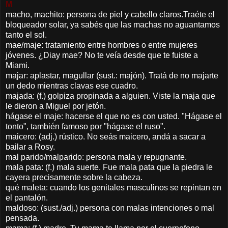
M
macho, machito: persona de piel y cabello claros.Traéte el
bloqueador solar, ya sabés que las machas no aguantamos
tanto el sol.
mae/maje: tratamiento entre hombres o entre mujeres
jóvenes. ¿Diay mae? No te veía desde que te fuiste a
Miami.
majar: aplastar, magullar (sust.: majón). Tratá de no majarte
un dedo mientras clavas ese cuadro.
majada: (f.) golpiza propinada a alguien. Viste la maja que
le dieron a Miguel por jetón.
hágase el maje: hacerse el que no es con usted. "Hágase el
tonto", también famoso por "hágase el ruso".
maicero: (adj.) rústico. No seás maicero, andá a sacar a
bailar a Rosy.
mal parido/malparido: persona mala y repugnante.
mala pata: (f.) mala suerte. Fue mala pata que la piedra le
cayera precisamente sobre la cabeza.
qué maleta: cuando los genitales masculinos se repintan en
el pantalón.
maldoso: (sust./adj.) persona con malas intenciones o mal
pensada.