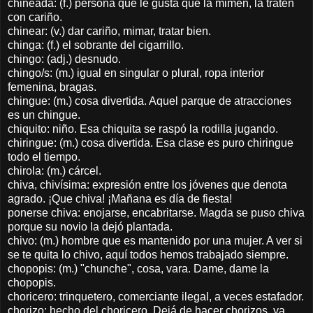
chineada: (f.) persona que le gusta que la mimen, la traten
con cariño.
chinear: (v.) dar cariño, mimar, tratar bien.
chinga: (f.) el sobrante del cigarrillo.
chingo: (adj.) desnudo.
chingo/s: (m.) igual en singular o plural, ropa interior
femenina, bragas.
chingue: (m.) cosa divertida. Aquel parque de atracciones
es un chingue.
chiquito: niño. Esa chiquita se raspó la rodilla jugando.
chiringue: (m.) cosa divertida. Esa clase es puro chiringue
todo el tiempo.
chirola: (m.) cárcel.
chiva, chivísima: expresión entre los jóvenes que denota
agrado. ¡Que chiva! ¡Mañana es día de fiesta!
ponerse chiva: enojarse, encabritarse. Magda se puso chiva
porque su novio la dejó plantada.
chivo: (m.) hombre que es mantenido por una mujer. A ver si
se te quita lo chivo, aquí todos hemos trabajado siempre.
chopopis: (m.) "chunche", cosa, vara. Dame, dame la
chopopis.
choricero: trinquetero, comerciante ilegal, a veces estafador.
chorizo: hecho del choricero. Dejá de hacer chorizos, ya