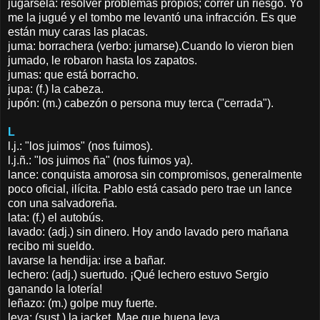
jugársela: resolver problemas propios; correr un riesgo. Yo
me la jugué y el tombo me levantó una infracción. Es que
están muy caras las placas.
juma: borrachera (verbo: jumarse).Cuando lo vieron bien
jumado, le robaron hasta los zapatos.
jumas: que está borracho.
jupa: (f.) la cabeza.
jupón: (m.) cabezón o persona muy terca ("cerrada").
L
l.j.: "los juimos" (nos fuimos).
l.j.ñ.: "los juimos ña" (nos fuimos ya).
lance: conquista amorosa sin compromisos, generalmente
poco oficial, ilícita. Pablo está casado pero trae un lance
con una salvadoreña.
lata: (f.) el autobús.
lavado: (adj.) sin dinero. Hoy ando lavado pero mañana
recibo mi sueldo.
lavarse la hendija: irse a bañar.
lechero: (adj.) suertudo. ¡Qué lechero estuvo Sergio
ganando la lotería!
leñazo: (m.) golpe muy fuerte.
leva: (sust.) la jacket. Mae que buena leva.