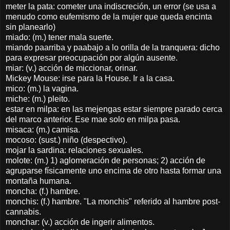
meter la pata: cometer una indiscreción, un error (se usa a
menudo como eufemismo de la mujer que queda encinta
sin planearlo)
miado: (m.) tener mala suerte.
miando paarriba y paabajo a lo orilla de la tranquera: dicho
para expresar preocupación por algún ausente.
miar: (v.) acción de miccionar, orinar.
Mickey Mouse: irse para la House. Ir a la casa.
mico: (m.) la vagina.
miche: (m.) pleito.
estar en milpa: en las mejengas estar siempre parado cerca
del marco anterior. Ese mae solo en milpa pasa.
misaca: (m.) camisa.
mocoso: (sust.) niño (despectivo).
mojar la sardina: relaciones sexuales.
molote: (m.) 1) aglomeración de personas; 2) acción de
agruparse físicamente uno encima de otro hasta formar una
montaña humana.
moncha: (f.) hambre.
monchis: (f.) hambre. "La monchis" referido al hambre post-
cannabis.
monchar: (v.) acción de ingerir alimentos.