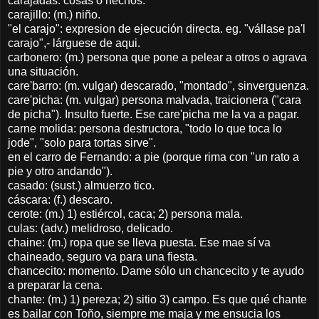
carajadas: cosas o hechos.
carajillo: (m.) niño.
"el carajo": expresion de ejecución directa. eg. "vállase pa'l
carajo",- lárguese de aqui.
carbonero: (m.) persona que pone a pelear a otros o agrava
una situación.
care'barro: (m. vulgar) descarado, "montado", sinverguenza.
care'picha: (m. vulgar) persona malvada, traicionera ("cara
de picha"). Insulto fuerte. Ese care'picha me la va a pagar.
carne molida: persona destructora, "todo lo que toca lo
jode", "solo para tortas sirve".
en el carro de Fernando: a pie (porque rima con "un rato a
pie y otro andando").
casado: (sust.) almuerzo tico.
cáscara: (f.) descaro.
cerote: (m.) 1) estiércol, caca; 2) persona mala.
culas: (adv.) melidroso, delicado.
chaine: (m.) ropa que se lleva puesta. Ese mae sí va
chaineado, seguro va para una fiesta.
chancecito: momento. Dame sólo un chancecito y te ayudo
a preparar la cena.
chante: (m.) 1) pereza; 2) sitio 3) campo. Es que qué chante
es bailar con Toño, siempre me maja y me ensucia los