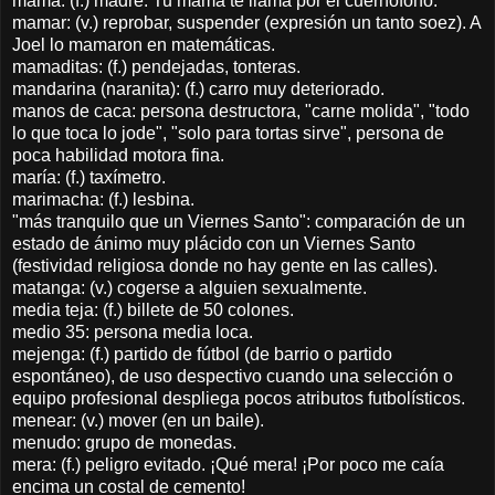
mama: (f.) madre. Tu mama te llama por el cuernofono.
mamar: (v.) reprobar, suspender (expresión un tanto soez). A
Joel lo mamaron en matemáticas.
mamaditas: (f.) pendejadas, tonteras.
mandarina (naranita): (f.) carro muy deteriorado.
manos de caca: persona destructora, "carne molida", "todo
lo que toca lo jode", "solo para tortas sirve", persona de
poca habilidad motora fina.
maría: (f.) taxímetro.
marimacha: (f.) lesbina.
"más tranquilo que un Viernes Santo": comparación de un
estado de ánimo muy plácido con un Viernes Santo
(festividad religiosa donde no hay gente en las calles).
matanga: (v.) cogerse a alguien sexualmente.
media teja: (f.) billete de 50 colones.
medio 35: persona media loca.
mejenga: (f.) partido de fútbol (de barrio o partido
espontáneo), de uso despectivo cuando una selección o
equipo profesional despliega pocos atributos futbolísticos.
menear: (v.) mover (en un baile).
menudo: grupo de monedas.
mera: (f.) peligro evitado. ¡Qué mera! ¡Por poco me caía
encima un costal de cemento!