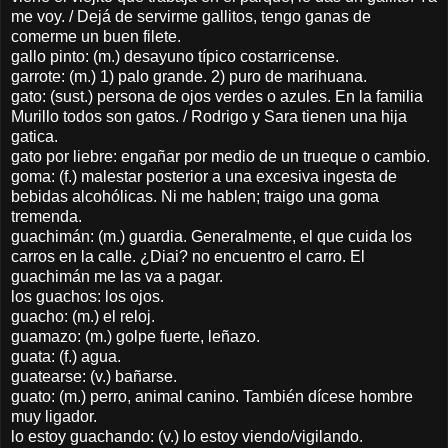
me voy. / Dejá de servirme gallitos, tengo ganas de
comerme un buen filete.
gallo pinto: (m.) desayuno típico costarricense.
garrote: (m.) 1) palo grande. 2) puro de marihuana.
gato: (sust.) persona de ojos verdes o azules. En la familia
Murillo todos son gatos. / Rodrigo y Sara tienen una hija
gatica.
gato por liebre: engañar por medio de un trueque o cambio.
goma: (f.) malestar posterior a una excesiva ingesta de
bebidas alcohólicas. Ni me hablen; traigo una goma
tremenda.
guachimán: (m.) guardia. Generalmente, el que cuida los
carros en la calle. ¿Diai? no encuentro el carro. El
guachimán me las va a pagar.
los guachos: los ojos.
guacho: (m.) el reloj.
guamazo: (m.) golpe fuerte, leñazo.
guata: (f.) agua.
guatearse: (v.) bañarse.
guato: (m.) perro, animal canino. También dícese hombre
muy ligador.
lo estoy guachando: (v.) lo estoy viendo/vigilando.