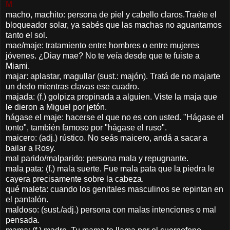
M
macho, machito: persona de piel y cabello claros.Traéte el
bloqueador solar, ya sabés que las machas no aguantamos
tanto el sol.
mae/maje: tratamiento entre hombres o entre mujeres
jóvenes. ¿Diay mae? No te veía desde que te fuiste a
Miami.
majar: aplastar, magullar (sust.: majón). Tratá de no majarte
un dedo mientras clavas ese cuadro.
majada: (f.) golpiza propinada a alguien. Viste la maja que
le dieron a Miguel por jetón.
hágase el maje: hacerse el que no es con usted. "Hágase el
tonto", también famoso por "hágase el ruso".
maicero: (adj.) rústico. No seás maicero, andá a sacar a
bailar a Rosy.
mal parido/malparido: persona mala y repugnante.
mala pata: (f.) mala suerte. Fue mala pata que la piedra le
cayera precisamente sobre la cabeza.
qué maleta: cuando los genitales masculinos se repintan en
el pantalón.
maldoso: (sust./adj.) persona con malas intenciones o mal
pensada.