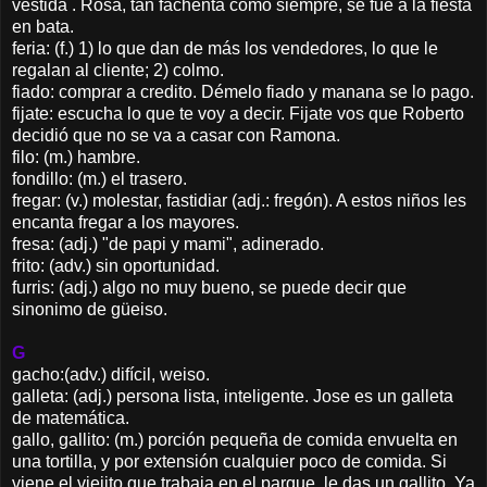
vestida . Rosa, tan fachenta como siempre, se fue a la fiesta
en bata.
feria: (f.) 1) lo que dan de más los vendedores, lo que le
regalan al cliente; 2) colmo.
fiado: comprar a credito. Démelo fiado y manana se lo pago.
fijate: escucha lo que te voy a decir. Fijate vos que Roberto
decidió que no se va a casar con Ramona.
filo: (m.) hambre.
fondillo: (m.) el trasero.
fregar: (v.) molestar, fastidiar (adj.: fregón). A estos niños les
encanta fregar a los mayores.
fresa: (adj.) "de papi y mami", adinerado.
frito: (adv.) sin oportunidad.
furris: (adj.) algo no muy bueno, se puede decir que
sinonimo de güeiso.
G
gacho:(adv.) difícil, weiso.
galleta: (adj.) persona lista, inteligente. Jose es un galleta
de matemática.
gallo, gallito: (m.) porción pequeña de comida envuelta en
una tortilla, y por extensión cualquier poco de comida. Si
viene el viejito que trabaja en el parque, le das un gallito. Ya