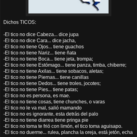
Dichos TICOS:
-El tico no dice Cabeza... dice jupa
-El tico no dice Cara... dice jacha,
-El tico no tiene Ojos... tiene guachos
-El tico no tiene Nariz... tiene ñata
-El tico no tiene Boca... tiene jeta, trompa;
-El tico no tiene Estómago... tiene panza, timba, chiberre;
-El tico no tiene Axilas... tiene sobacos, aletas;
-El tico no tiene Piernas... tiene canillas
-El tico no tiene Dedos... tiene troles, jocotes;
-El tico no tiene Pies... tiene patas;
-El tico no es persona, es mae.
-El tico no tiene cosas, tiene chunches, o varas
-El tico no le va mal, salió mamando
-El tico no es ignorante, esta detrás del palo
-El tico no tiene diarrea tiene pringa pie
-El tico no toma te frió con limón, el tico toma aguisapo.
-El tico no duerme... rulea, plancha la oreja, está jetón, echa