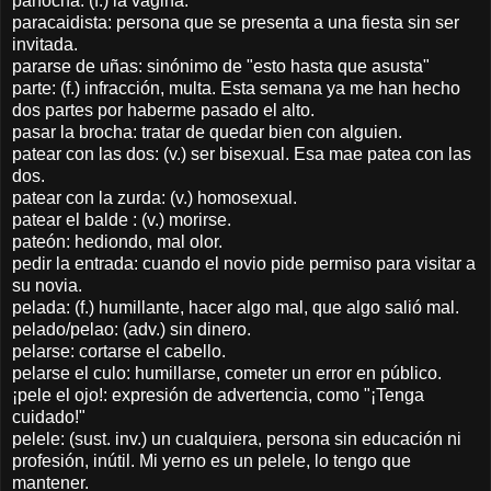
panocha: (f.) la vagina.
paracaidista: persona que se presenta a una fiesta sin ser
invitada.
pararse de uñas: sinónimo de "esto hasta que asusta"
parte: (f.) infracción, multa. Esta semana ya me han hecho
dos partes por haberme pasado el alto.
pasar la brocha: tratar de quedar bien con alguien.
patear con las dos: (v.) ser bisexual. Esa mae patea con las
dos.
patear con la zurda: (v.) homosexual.
patear el balde : (v.) morirse.
pateón: hediondo, mal olor.
pedir la entrada: cuando el novio pide permiso para visitar a
su novia.
pelada: (f.) humillante, hacer algo mal, que algo salió mal.
pelado/pelao: (adv.) sin dinero.
pelarse: cortarse el cabello.
pelarse el culo: humillarse, cometer un error en público.
¡pele el ojo!: expresión de advertencia, como "¡Tenga
cuidado!"
pelele: (sust. inv.) un cualquiera, persona sin educación ni
profesión, inútil. Mi yerno es un pelele, lo tengo que
mantener.