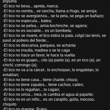
espuma
-El tico no besa... apreta, marca;
-El tico no vomita... se rancha, llama a Hugo, se arroja;
-El tico no se avergüenza... se la pela, se pega un bañazo;
-El tico no especula... batea;
-El tico no se pelea... arma bochinche, se agarra;
-El tico no es sociable... es un bombeta;
-El tico no se muere, el tico estira la pata, colgó las tenis, se
pasó al potrero del frente...
-El tico no descansa, parquea, se achanta
-El tico no insulta, madrea o se le caga
-El tico no hace un favor, le hace la vuelta
-El tico no es guapo... cito (a) paolo (a), es un rico (a), un
chichí, corrongo (a);
-El tico no va a la cárcel.. lo enchorpan, lo engaletan, lo
entablan;
-El tico no tiene casa... tiene chante, choza;
-El tico no tiene zapatos... tiene cachos, caites;
-Al tico no lo regañan... lo cagan;
-El tico no orina... mea, le cambia el agua al pajarito;
-El tico no es un niño... es un carajillo, güila, mocoso,
chiquito
-El tico no duerme, Rulea.