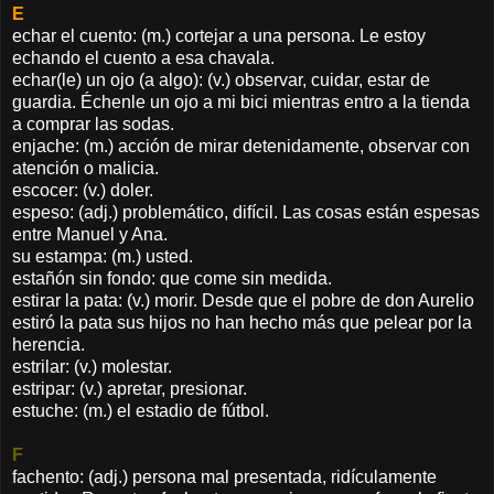
E
echar el cuento: (m.) cortejar a una persona. Le estoy
echando el cuento a esa chavala.
echar(le) un ojo (a algo): (v.) observar, cuidar, estar de
guardia. Échenle un ojo a mi bici mientras entro a la tienda
a comprar las sodas.
enjache: (m.) acción de mirar detenidamente, observar con
atención o malicia.
escocer: (v.) doler.
espeso: (adj.) problemático, difícil. Las cosas están espesas
entre Manuel y Ana.
su estampa: (m.) usted.
estañón sin fondo: que come sin medida.
estirar la pata: (v.) morir. Desde que el pobre de don Aurelio
estiró la pata sus hijos no han hecho más que pelear por la
herencia.
estrilar: (v.) molestar.
estripar: (v.) apretar, presionar.
estuche: (m.) el estadio de fútbol.
F
fachento: (adj.) persona mal presentada, ridículamente