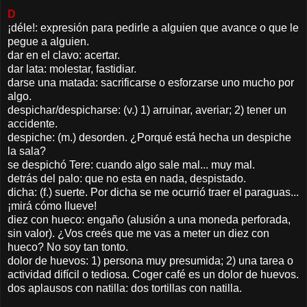
D
¡déle!: expresión para pedirle a alguien que avance o que le
pegue a alguien.
dar en el clavo: acertar.
dar lata: molestar, fastidiar.
darse una matada: sacrificarse o esforzarse uno mucho por
algo.
despichar/despicharse: (v.) 1) arruinar, averiar; 2) tener un
accidente.
despiche: (m.) desorden. ¿Porqué está hecha un despiche
la sala?
se despichó Tere: cuando algo sale mal... muy mal.
detrás del palo: que no esta en nada, despistado.
dicha: (f.) suerte. Por dicha se me ocurrió traer el paraguas...
¡mirá cómo llueve!
diez con hueco: engaño (alusión a una moneda perforada,
sin valor). ¿Vos creés que me vas a meter un diez con
hueco? No soy tan tonto.
dolor de huevos: 1) persona muy presumida; 2) una tarea o
actividad difícil o tediosa. Coger café es un dolor de huevos.
dos aplausos con natilla: dos tortillas con natilla.