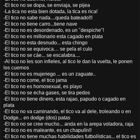
-El tico no se dopa, se enviaja, se pijea
-La tica no esta bien dotada, la tica es rica!
-El tico no sabe nada....queda bateado!!!
-El tico no tiene carro...tiene nave
-El tico no es desordenado, es un "despiche"!
-El tico no es millonario esta cagado en plata
-El tico no esta desnudo... esta chingo
-El tico no se equivoca… se pela el culo
-El tico no se cáe... se escalabra....
-Al tico no les son infieles, al tico le dan la vuelta, le ponen
los cuernos
-El tico no es mujeriego ... es un zaguate..
-El tico no come, el tico jama
-El tico no es homosexual, es playo
-El tico no se echa gases, se tira pedos
-El tico no tiene dinero, esta rajao, papudo o cagado en
plata
-El tico no va caminando, el tico va al dele, troleando o en
Dodge... en dodge (dos) patas
-El tico no se cree mucho... anda en la arepa voladora, raja
-El tico no es maleante, es un chapulín!!
-El tico no tiene muchas habilidades futbolísticas... el tico es