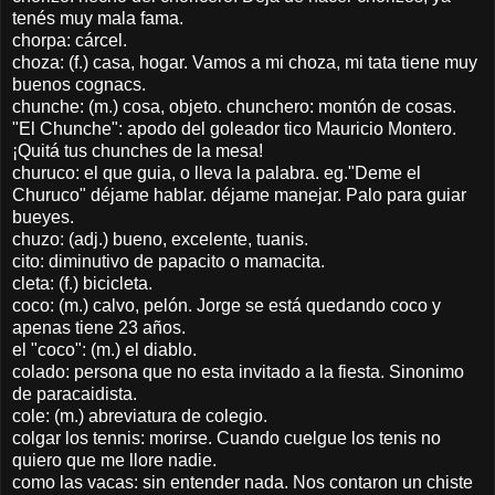
tenés muy mala fama.
chorpa: cárcel.
choza: (f.) casa, hogar. Vamos a mi choza, mi tata tiene muy
buenos cognacs.
chunche: (m.) cosa, objeto. chunchero: montón de cosas.
"El Chunche": apodo del goleador tico Mauricio Montero.
¡Quitá tus chunches de la mesa!
churuco: el que guia, o lleva la palabra. eg."Deme el
Churuco" déjame hablar. déjame manejar. Palo para guiar
bueyes.
chuzo: (adj.) bueno, excelente, tuanis.
cito: diminutivo de papacito o mamacita.
cleta: (f.) bicicleta.
coco: (m.) calvo, pelón. Jorge se está quedando coco y
apenas tiene 23 años.
el "coco": (m.) el diablo.
colado: persona que no esta invitado a la fiesta. Sinonimo
de paracaidista.
cole: (m.) abreviatura de colegio.
colgar los tennis: morirse. Cuando cuelgue los tenis no
quiero que me llore nadie.
como las vacas: sin entender nada. Nos contaron un chiste