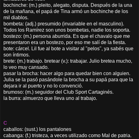
bochinche: (m.) pleito, alegato, disputa. Después de la una
de la mañana, el papá de Tina armó un bochinche de los
mil diablos.
bombeta: (adj.) presumido (invariable en el masculino).
Todos los Ramírez son unos bombetas, nadie los soporta.
bostezo: (m.) persona aburrida. Es que el chavalo que me
presentaron era un bostezo, por eso me salí de la fiesta.
bote: cárcel. Lil fue al bote a visitar al "pelos", ya sabés que
son íntimos.
brete: (m.) trabajo. bretear (v.): trabajar. Julio bretea mucho,
lo veo muy cansado.
pasar la brocha: hacer algo para quedar bien con alguien.
Julia se la pasó pasándole la brocha a su papá para que la
dejara ir al puerto y no lo convenció.
brumoso: (m.) seguidor del Club Sport Cartaginés.
la burra: almuerzo que lleva uno al trabajo.
C
caballos: (sust.) los pantalones
cabanga: (f.) tristeza, a veces utilizado como Mal de patria.