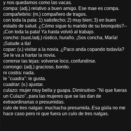
y nos quedamos como las vacas.
compa: (adj.) relativo a buen amigo. Ese mae es compa.
compañebrio: (m.) compañero de tragos.
con toda la pata: 1) satisfecho; 2) muy bien; 3) en buen
estado de salud. ¿Cómo sigue tu marido de su bronquitis?--
¡Con toda la pata! Ya hasta volvió al trabajo.
concho: (sust./adj.) rústico, huraño. ¡Sos concha, María!
¡Salude a tía!
copar: (v.) visitar a la novia. ¿Paco anda copando todavía?
Se le va a hartar la novia.
correrse las tejas: volverse loco, confundirse.
corrongo: (adj.) gracioso, bonito.
ni costra: nada.
le "cuadra": le gusta.
cuadrar: (v.) ajustar.
culazo: mujer muy bella y guapa. Diminutivo- "Ni que fueras
un Culazo", para las mujeres que se las dan de
extraordinarias o presumidas.
culo de tres nalgas: muchacha presumida..Esa güila no me
hace caso pero ni que fuera un culo de tres nalgas.