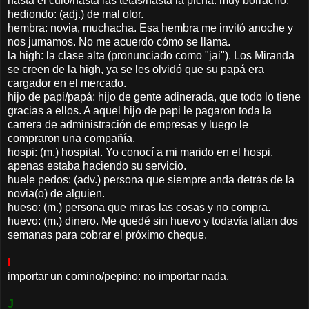
hasta el culo/hasta las tetas/hasta la picha: muy borracho.
hediondo: (adj.) de mal olor.
hembra: novia, muchacha. Esa hembra me invitó anoche y
nos jumamos. No me acuerdo cómo se llama.
la high: la clase alta (pronunciado como "jai"). Los Miranda
se creen de la high, ya se les olvidó que su papá era
cargador en el mercado.
hijo de papi/papá: hijo de gente adinerada, que todo lo tiene
gracias a ellos. A aquel hijo de papi le pagaron toda la
carrera de administración de empresas y luego le
compraron una compañía.
hospi: (m.) hospital. Yo conocí a mi marido en el hospi,
apenas estaba haciendo su servicio.
huele pedos: (adv.) persona que siempre anda detrás de la
novia(o) de alguien.
hueso: (m.) persona que miras las cosas y no compra.
huevo: (m.) dinero. Me quedé sin huevo y todavía faltan dos
semanas para cobrar el próximo cheque.
I
importar un comino/pepino: no importar nada.
J