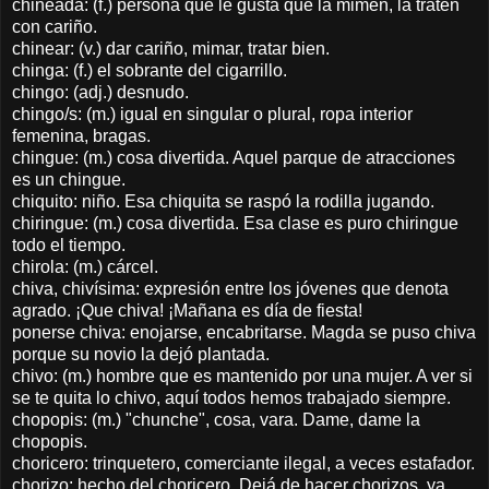
chineada: (f.) persona que le gusta que la mimen, la traten
con cariño.
chinear: (v.) dar cariño, mimar, tratar bien.
chinga: (f.) el sobrante del cigarrillo.
chingo: (adj.) desnudo.
chingo/s: (m.) igual en singular o plural, ropa interior
femenina, bragas.
chingue: (m.) cosa divertida. Aquel parque de atracciones
es un chingue.
chiquito: niño. Esa chiquita se raspó la rodilla jugando.
chiringue: (m.) cosa divertida. Esa clase es puro chiringue
todo el tiempo.
chirola: (m.) cárcel.
chiva, chivísima: expresión entre los jóvenes que denota
agrado. ¡Que chiva! ¡Mañana es día de fiesta!
ponerse chiva: enojarse, encabritarse. Magda se puso chiva
porque su novio la dejó plantada.
chivo: (m.) hombre que es mantenido por una mujer. A ver si
se te quita lo chivo, aquí todos hemos trabajado siempre.
chopopis: (m.) "chunche", cosa, vara. Dame, dame la
chopopis.
choricero: trinquetero, comerciante ilegal, a veces estafador.
chorizo: hecho del choricero. Dejá de hacer chorizos, ya