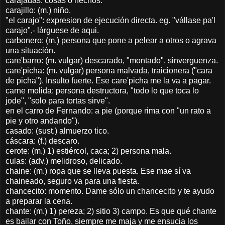
carajadas: cosas o hechos.
carajillo: (m.) niño.
"el carajo": expresion de ejecución directa. eg. "vállase pa'l
carajo",- lárguese de aqui.
carbonero: (m.) persona que pone a pelear a otros o agrava
una situación.
care'barro: (m. vulgar) descarado, "montado", sinverguenza.
care'picha: (m. vulgar) persona malvada, traicionera ("cara
de picha"). Insulto fuerte. Ese care'picha me la va a pagar.
carne molida: persona destructora, "todo lo que toca lo
jode", "solo para tortas sirve".
en el carro de Fernando: a pie (porque rima con "un rato a
pie y otro andando").
casado: (sust.) almuerzo tico.
cáscara: (f.) descaro.
cerote: (m.) 1) estiércol, caca; 2) persona mala.
culas: (adv.) melidroso, delicado.
chaine: (m.) ropa que se lleva puesta. Ese mae sí va
chaineado, seguro va para una fiesta.
chancecito: momento. Dame sólo un chancecito y te ayudo
a preparar la cena.
chante: (m.) 1) pereza; 2) sitio 3) campo. Es que qué chante
es bailar con Toño, siempre me maja y me ensucia los