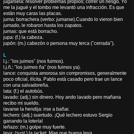
jugársela: resolver problemas propios; correr un riesgo. Yo
me la jugué y el tombo me levantó una infracción. Es que
están muy caras las placas.
juma: borrachera (verbo: jumarse).Cuando lo vieron bien
jumado, le robaron hasta los zapatos.
jumas: que está borracho.
jupa: (f.) la cabeza.
jupón: (m.) cabezón o persona muy terca ("cerrada").
L
l.j.: "los juimos" (nos fuimos).
l.j.ñ.: "los juimos ña" (nos fuimos ya).
lance: conquista amorosa sin compromisos, generalmente
poco oficial, ilícita. Pablo está casado pero trae un lance
con una salvadoreña.
lata: (f.) el autobús.
lavado: (adj.) sin dinero. Hoy ando lavado pero mañana
recibo mi sueldo.
lavarse la hendija: irse a bañar.
lechero: (adj.) suertudo. ¡Qué lechero estuvo Sergio
ganando la lotería!
leñazo: (m.) golpe muy fuerte.
leva: (sust.) la jacket. Mae que buena leva.