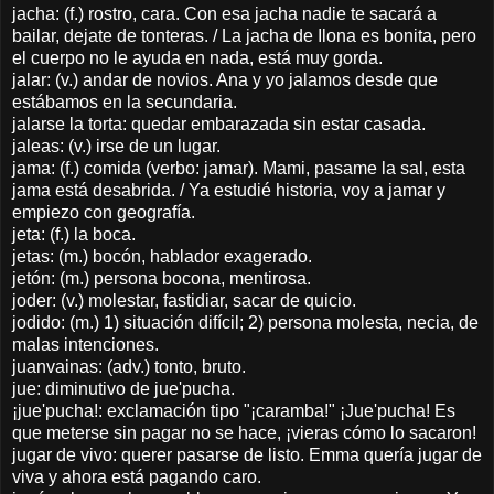
jacha: (f.) rostro, cara. Con esa jacha nadie te sacará a
bailar, dejate de tonteras. / La jacha de Ilona es bonita, pero
el cuerpo no le ayuda en nada, está muy gorda.
jalar: (v.) andar de novios. Ana y yo jalamos desde que
estábamos en la secundaria.
jalarse la torta: quedar embarazada sin estar casada.
jaleas: (v.) irse de un lugar.
jama: (f.) comida (verbo: jamar). Mami, pasame la sal, esta
jama está desabrida. / Ya estudié historia, voy a jamar y
empiezo con geografía.
jeta: (f.) la boca.
jetas: (m.) bocón, hablador exagerado.
jetón: (m.) persona bocona, mentirosa.
joder: (v.) molestar, fastidiar, sacar de quicio.
jodido: (m.) 1) situación difícil; 2) persona molesta, necia, de
malas intenciones.
juanvainas: (adv.) tonto, bruto.
jue: diminutivo de jue'pucha.
¡jue'pucha!: exclamación tipo "¡caramba!" ¡Jue'pucha! Es
que meterse sin pagar no se hace, ¡vieras cómo lo sacaron!
jugar de vivo: querer pasarse de listo. Emma quería jugar de
viva y ahora está pagando caro.