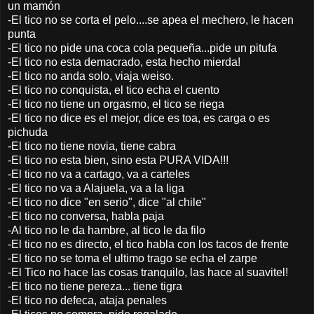
un mamón
-El tico no se corta el pelo....se apea el mechero, le hacen
punta
-El tico no pide una coca cola pequeña...pide un pitufa
-El tico no esta demacrado, esta hecho mierda!
-El tico no anda solo, viaja weiso.
-El tico no conquista, el tico echa el cuento
-El tico no tiene un orgasmo, el tico se riega
-El tico no dice es el mejor, dice es toa, es carga o es
pichuda
-El tico no tiene novia, tiene cabra
-El tico no esta bien, sino esta PURA VIDA!!!
-El tico no va a cartago, va a carteles
-El tico no va a Alajuela, va a la liga
-El tico no dice "en serio", dice "al chile"
-El tico no conversa, habla paja
-Al tico no le da hambre, al tico le da filo
-El tico no es directo, el tico habla con los tacos de frente
-El tico no se toma el ultimo trago se echa el zarpe
-El Tico no hace las cosas tranquilo, las hace al suavitel!
-El tico no tiene pereza... tiene tigra
-El tico no defeca, ataja penales