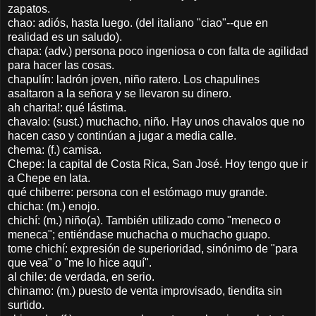
zapatos.
chao: adiós, hasta luego. (del italiano "ciao"--que en
realidad es un saludo).
chapa: (adv.) persona poco ingeniosa o con falta de agilidad
para hacer las cosas.
chapulín: ladrón joven, niño ratero. Los chapulines
asaltaron a la señora y se llevaron su dinero.
ah charita!: qué lástima.
chavalo: (sust.) muchacho, niño. Hay unos chavalos que no
hacen caso y continúan a jugar a media calle.
chema: (f.) camisa.
Chepe: la capital de Costa Rica, San José. Hoy tengo que ir
a Chepe en lata.
qué chiberre: persona con el estómago muy grande.
chicha: (m.) enojo.
chichí: (m.) niño(a). También utilizado como "meneco o
meneca"; entiéndase muchacha o muchacho guapo.
tome chichí: expresión de superioridad, sinónimo de "para
que vea" o "me lo hice aquí".
al chile: de verdada, en serio.
chinamo: (m.) puesto de venta improvisado, tiendita sin
surtido.