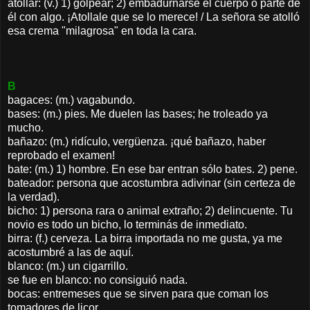
atollar: (v.) 1) golpear; 2) embadurnarse el cuerpo o parte de
él con algo. ¡Atollale que se lo merece! / La señora se atolló
esa crema "milagrosa" en toda la cara.
B
bagaces: (m.) vagabundo.
bases: (m.) pies. Me duelen las bases; he troleado ya
mucho.
bañazo: (m.) ridículo, vergüenza. ¡qué bañazo, haber
reprobado el examen!
bate: (m.) 1) hombre. En ese bar entran sólo bates. 2) pene.
bateador: persona que acostumbra adivinar (sin certeza de
la verdad).
bicho: 1) persona rara o animal extraño; 2) delincuente. Tu
novio es todo un bicho, lo terminás de inmediato.
birra: (f.) cerveza. La birra importada no me gusta, ya me
acostumbré a las de aquí.
blanco: (m.) un cigarrillo.
se fue en blanco: no consiguió nada.
bocas: entremeses que se sirven para que coman los
tomadores de licor.