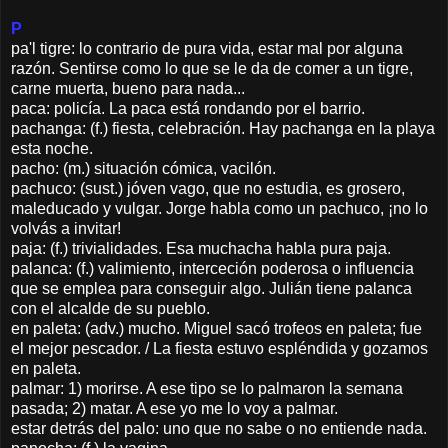
P
pa'l tigre: lo contrario de pura vida, estar mal por alguna
razón. Sentirse como lo que se le da de comer a un tigre,
carne muerta, bueno para nada...
paca: policía. La paca está rondando por el barrio.
pachanga: (f.) fiesta, celebración. Hay pachanga en la playa
esta noche.
pacho: (m.) situación cómica, vacilón.
pachuco: (sust.) jóven vago, que no estudia, es grosero,
maleducado y vulgar. Jorge habla como un pachuco, ¡no lo
volvás a invitar!
paja: (f.) trivialidades. Esa muchacha habla pura paja.
palanca: (f.) valimiento, interceción poderosa o influencia
que se emplea para conseguir algo. Julián tiene palanca
con el alcalde de su pueblo.
en paleta: (adv.) mucho. Miguel sacó trofeos en paleta; fue
el mejor pescador. / La fiesta estuvo espléndida y gozamos
en paleta.
palmar: 1) morirse. A ese tipo se lo palmaron la semana
pasada; 2) matar. A ese yo me lo voy a palmar.
estar detrás del palo: uno que no sabe o no entiende nada.