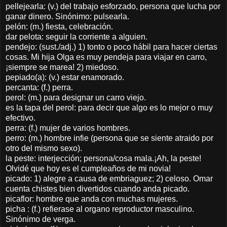
pellejearla: (v.) del trabajo esforzado, persona que lucha por
ganar dinero. Sinónimo: pulsearla.
pelón: (m.) fiesta, celebración.
dar pelota: seguir la corriente a alguien.
pendejo: (sust./adj.) 1) tonto o poco hábil para hacer ciertas
cosas. Mi hija Olga es muy pendeja para viajar en carro,
¡siempre se marea! 2) miedoso.
pepiado(a): (v.) estar enamorado.
percanta: (f.) perra.
perol: (m.) para designar un carro viejo.
es la tapa del perol: para decir que algo es lo mejor o muy
efectivo.
perra: (f.) mujer de varios hombres.
perro: (m.) hombre infie (persona que se siente atraido por
otro del mismo sexo).
la peste: interjección; persona/cosa mala.¡Ah, la peste!
Olvidé que hoy es el cumpleaños de mi novia!
picado: 1) alegre a causa de embriaguez; 2) celoso. Omar
cuenta chistes bien divertidos cuando anda picado.
picaflor: hombre que anda con muchas mujeres.
picha : (f.) refierase al organo reproductor masculino.
Sinónimo de verga.