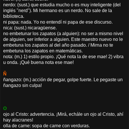
nerdo: (sust.) que estudia mucho o es muy inteligente (del
inglés "nerd"). Mi hermano es un nerdo. No sale de la
biblioteca.
ni papa: nada. Yo no entendí ni papa de ese discurso.
nica: (sust.) nicaragüense.
no embetunar los zapatos (a alguien): no ser a mismo nivel
de alguien, ser inferior a alguien. Este maestro nuevo no le
embetuna los zapatos al del año pasado. / Mirna no te
embetuna los zapatos en matemáticas.
nota: (m.) 1) estilo propio. ¡Qué nota la de ese mae! 2) vibra
u onda. ¡Qué buena nota ese mae!
Ñ
ñangazo: (m.) acción de pegar, golpe fuerte. Le pegaste un
ñangazo sin culpa!
O
ojo al Cristo: advertencia. ¡Mirá, echále un ojo al Cristo, ahí
hay alacranes!
olla de carne: sopa de carne con verduras.