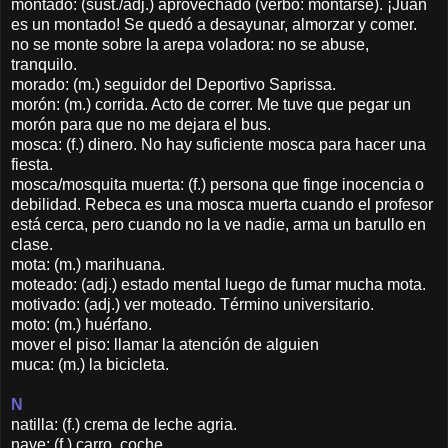
montado: (sust./adj.) aprovechado (verbo: montarse). ¡Juan
es un montado! Se quedó a desayunar, almorzar y comer.
no se monte sobre la arepa voladora: no se abuse,
tranquilo.
morado: (m.) seguidor del Deportivo Saprissa.
morón: (m.) corrida. Acto de correr. Me tuve que pegar un
morón para que no me dejara el bus.
mosca: (f.) dinero. No hay suficiente mosca para hacer una
fiesta.
mosca/mosquita muerta: (f.) persona que finge inocencia o
debilidad. Rebeca es una mosca muerta cuando el profesor
está cerca, pero cuando no la ve nadie, arma un barullo en
clase.
mota: (m.) marihuana.
moteado: (adj.) estado mental luego de fumar mucha mota.
motivado: (adj.) ver moteado. Término universitario.
moto: (m.) huérfano.
mover el piso: llamar la atención de alguien
muca: (m.) la bicicleta.
N
natilla: (f.) crema de leche agria.
nave: (f.) carro, coche.