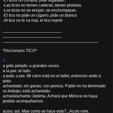
-El ticos no compra, pide regalado..
-Las ticas no tienen caderas, tienen pistolas.
-Los ticos no se enojan, se enchompipan.
-El tico no pide un cigarro, pide un blanco
-Al tico no le va mal, el tico mamó
__________________________
__________________________
__________________________
________________
*Diccionario TICO*
A
a grito pelado: a grandes voces.
a la par: al lado.
a pata: a pie. Mi carro está en el taller, entonces ando a
pata.
achantado: sin ganas, con pereza. Pablo no ha terminado
su trabajo; está achantado.
achará/acharita: lástima. Achará que Mónica no haya
podido acompañarnos.
acois: así. Mae como se hace esto?...Acois mire.