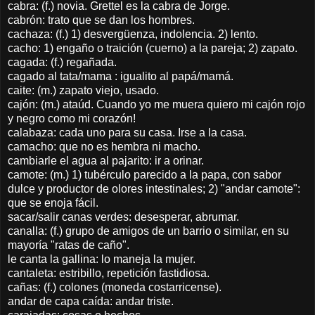
cabra: (f.) novia. Grettel es la cabra de Jorge.
cabrón: trato que se dan los hombres.
cachaza: (f.) 1) desvergüenza, indolencia. 2) lento.
cacho: 1) engaño o traición (cuerno) a la pareja; 2) zapato.
cagada: (f.) regañada.
cagado al tata/mama : igualito al papá/mamá.
caite: (m.) zapato viejo, usado.
cajón: (m.) ataúd. Cuando yo me muera quiero mi cajón rojo
y negro como mi corazón!
calabaza: cada uno para su casa. Irse a la casa.
camacho: que no es hembra ni macho.
cambiarle el agua al pajarito: ir a orinar.
camote: (m.) 1) tubérculo parecido a la papa, con sabor
dulce y productor de olores intestinales; 2) "andar camote":
que se enoja fácil.
sacar/salir canas verdes: desesperar, abrumar.
canalla: (f.) grupo de amigos de un barrio o similar, en su
mayoría "ratas de caño".
le canta la gallina: lo maneja la mujer.
cantaleta: estribillo, repetición fastidiosa.
cañas: (f.) colones (moneda costarricense).
andar de capa caída: andar triste.