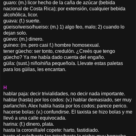
guaro: (m.) licor hecho de la caña de azúcar (bebida
nacional de Costa Rica); por extensión, cualquier bebida
alcohólica, licor.
guava: (f.) suerte.
güeiso/weiso/hueiso: (m.) 1) algo feo, malo; 2) cuando lo
dejan solo.
güevo: (m.) dinero.
guineo: (m. pero casi f.) hombre homosexual.
tener güecho: ser tonto, credulón. ¿Creés que tengo
güecho? Ya me había dado cuenta del engaño.
güila: (sust.) niño/niña pequeño/a. Llevate estas paletas
para los güilas, les encantan.
H
hablar paja: decir trivialidades, no decir nada importante.
hablar (hasta) por los codos: (v.) hablar demasiado, ser muy
parlanchín. Alex habla hasta por los codos; parece perico.
hacerse bolas: (v.) confundirse. El taxista se hizo bolas y me
llevó a una calle equivocada.
harina: (f.) dinero, plata.
hasta la coronilla/el copete: harto, fastidiado.