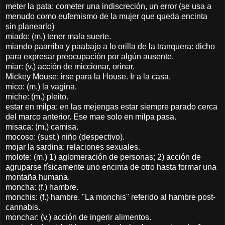
meter la pata: cometer una indiscreción, un error (se usa a
menudo como eufemismo de la mujer que queda encinta
sin planearlo)
miado: (m.) tener mala suerte.
miando paarriba y paabajo a lo orilla de la tranquera: dicho
para expresar preocupación por algún ausente.
miar: (v.) acción de miccionar, orinar.
Mickey Mouse: irse para la House. Ir a la casa.
mico: (m.) la vagina.
miche: (m.) pleito.
estar en milpa: en las mejengas estar siempre parado cerca
del marco anterior. Ese mae solo en milpa pasa.
misaca: (m.) camisa.
mocoso: (sust.) niño (despectivo).
mojar la sardina: relaciones sexuales.
molote: (m.) 1) aglomeración de personas; 2) acción de
agruparse físicamente uno encima de otro hasta formar una
montaña humana.
moncha: (f.) hambre.
monchis: (f.) hambre. "La monchis" referido al hambre post-
cannabis.
monchar: (v.) acción de ingerir alimentos.