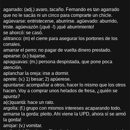
agarrado: (adj.) avaro, tacaño. Fernando es tan agarrado
que no le sacás ni un cinco para comprarte un chicle.
agüevarse: entristecerse, aburrirse. agüevado: aburrido,
triste. agüevazón (¡qué -!) ¡qué aburrimiento!
se ahorcó: se casó.
alitranco: (m) el cierre para asegurar los portones de los
corrales.
amarrar el perro: no pagar de vuelta dinero prestado.
apearse: (v.) bajarse.
apiaguavas: (m.) persona despistada, que pone poca
atención.
aplanchar la oreja: irse a dormir.
aprete: (v.) 1) besar; 2) apúerese.
apuntarse: acompañar a otros, hacer lo mismo que los otros
hacen. Voy a comprar unos helados de fresa, ¿quién se
apunta?
a(c)quantá: hace un rato.
argolla: (f.) grupo con mismos intereses acaparando todo.
armarse la gorda: pleito. Ahi viene la UPD, ahora sí se armó
la gorda!
arrojar: (v.) vomitar.