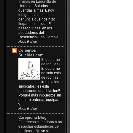
íntimas en Lagunilla de
Heredia
-
Saludos
queridas almas: Estoy
indignado con una
denuncia que nos hizo
llegar una lectora. El
pasado lunes, en los
alrededores del
Residencial Las Flores e...
Hace 9 años
Conejitos
Suicidas.com
El gobierno
de rodillas
-
El gobierno
no solo está
de rodillas
frente a los
sindicatos, les está
practicando una felación!!
Porqué más impuestos sin
primero ordenar, equiparar
y...
Hace 9 años
Carepicha Blog
El derecho ciudadano a no
escuchar estupideces de
políticos.
-
No sé si