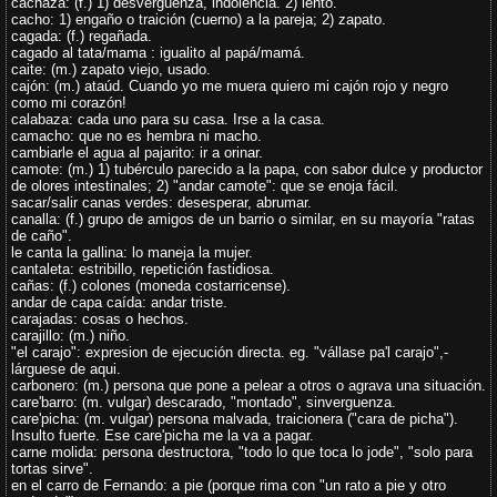
cachaza: (f.) 1) desvergüenza, indolencia. 2) lento.
cacho: 1) engaño o traición (cuerno) a la pareja; 2) zapato.
cagada: (f.) regañada.
cagado al tata/mama : igualito al papá/mamá.
caite: (m.) zapato viejo, usado.
cajón: (m.) ataúd. Cuando yo me muera quiero mi cajón rojo y negro
como mi corazón!
calabaza: cada uno para su casa. Irse a la casa.
camacho: que no es hembra ni macho.
cambiarle el agua al pajarito: ir a orinar.
camote: (m.) 1) tubérculo parecido a la papa, con sabor dulce y productor
de olores intestinales; 2) "andar camote": que se enoja fácil.
sacar/salir canas verdes: desesperar, abrumar.
canalla: (f.) grupo de amigos de un barrio o similar, en su mayoría "ratas
de caño".
le canta la gallina: lo maneja la mujer.
cantaleta: estribillo, repetición fastidiosa.
cañas: (f.) colones (moneda costarricense).
andar de capa caída: andar triste.
carajadas: cosas o hechos.
carajillo: (m.) niño.
"el carajo": expresion de ejecución directa. eg. "vállase pa'l carajo",-
lárguese de aqui.
carbonero: (m.) persona que pone a pelear a otros o agrava una situación.
care'barro: (m. vulgar) descarado, "montado", sinverguenza.
care'picha: (m. vulgar) persona malvada, traicionera ("cara de picha").
Insulto fuerte. Ese care'picha me la va a pagar.
carne molida: persona destructora, "todo lo que toca lo jode", "solo para
tortas sirve".
en el carro de Fernando: a pie (porque rima con "un rato a pie y otro