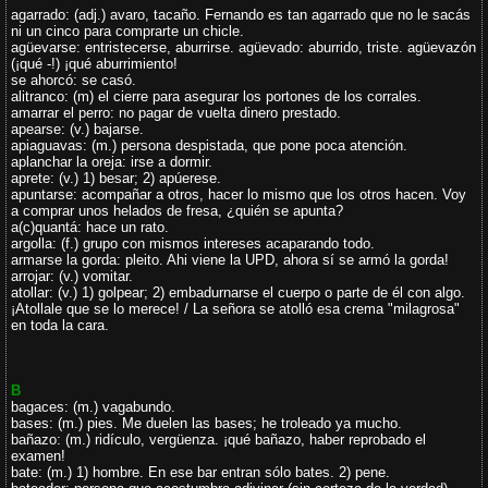
agarrado: (adj.) avaro, tacaño. Fernando es tan agarrado que no le sacás
ni un cinco para comprarte un chicle.
agüevarse: entristecerse, aburrirse. agüevado: aburrido, triste. agüevazón
(¡qué -!) ¡qué aburrimiento!
se ahorcó: se casó.
alitranco: (m) el cierre para asegurar los portones de los corrales.
amarrar el perro: no pagar de vuelta dinero prestado.
apearse: (v.) bajarse.
apiaguavas: (m.) persona despistada, que pone poca atención.
aplanchar la oreja: irse a dormir.
aprete: (v.) 1) besar; 2) apúerese.
apuntarse: acompañar a otros, hacer lo mismo que los otros hacen. Voy
a comprar unos helados de fresa, ¿quién se apunta?
a(c)quantá: hace un rato.
argolla: (f.) grupo con mismos intereses acaparando todo.
armarse la gorda: pleito. Ahi viene la UPD, ahora sí se armó la gorda!
arrojar: (v.) vomitar.
atollar: (v.) 1) golpear; 2) embadurnarse el cuerpo o parte de él con algo.
¡Atollale que se lo merece! / La señora se atolló esa crema "milagrosa"
en toda la cara.
B
bagaces: (m.) vagabundo.
bases: (m.) pies. Me duelen las bases; he troleado ya mucho.
bañazo: (m.) ridículo, vergüenza. ¡qué bañazo, haber reprobado el
examen!
bate: (m.) 1) hombre. En ese bar entran sólo bates. 2) pene.