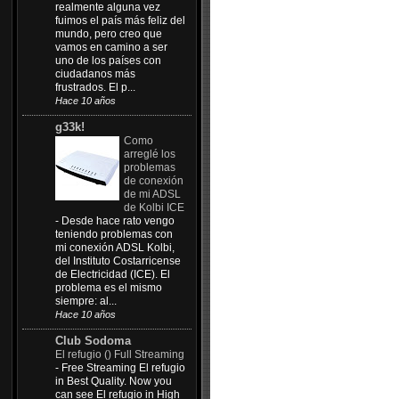
realmente alguna vez
fuimos el país más feliz del
mundo, pero creo que
vamos en camino a ser
uno de los países con
ciudadanos más
frustrados. El p...
Hace 10 años
g33k!
Como
arreglé los
problemas
de conexión
de mi ADSL
de Kolbi ICE
-
Desde hace rato vengo
teniendo problemas con
mi conexión ADSL Kolbi,
del Instituto Costarricense
de Electricidad (ICE). El
problema es el mismo
siempre: al...
Hace 10 años
Club Sodoma
El refugio () Full Streaming
-
Free Streaming El refugio
in Best Quality. Now you
can see El refugio in High