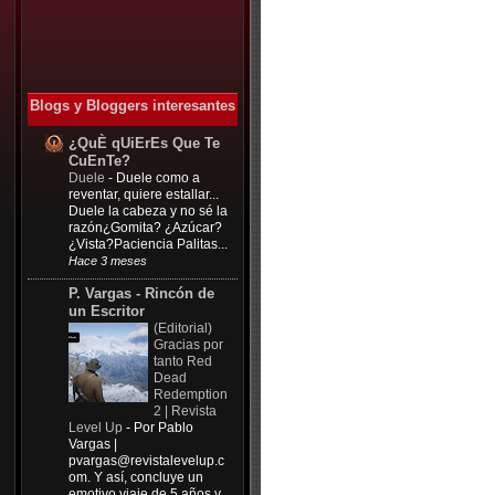
Blogs y Bloggers interesantes
¿QuÈ qUiErEs Que Te
CuEnTe?
Duele
-
Duele como a
reventar, quiere estallar...
Duele la cabeza y no sé la
razón¿Gomita? ¿Azúcar?
¿Vista?Paciencia Palitas...
Hace 3 meses
P. Vargas - Rincón de
un Escritor
(Editorial)
Gracias por
tanto Red
Dead
Redemption
2 | Revista
Level Up
-
Por Pablo
Vargas |
pvargas@revistalevelup.c
om
. Y así, concluye un
emotivo viaje de 5 años y