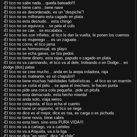
-El tico no sabe nada....queda bateado!!!
-El tico no tiene carro...tiene nave
-El tico no es desordenado, es un "despiche"!
-El tico no es millonario esta cagado en plata
-El tico no esta desnudo... esta chingo
-El tico no se equivoca… se pela el culo
-El tico no se cáe... se escalabra....
-Al tico no les son infieles, al tico le dan la vuelta, le ponen los cuernos
-El tico no es mujeriego ... es un zaguate..
-El tico no come, el tico jama
-El tico no es homosexual, es playo
-El tico no se echa gases, se tira pedos
-El tico no tiene dinero, esta rajao, papudo o cagado en plata
-El tico no va caminando, el tico va al dele, troleando o en Dodge... en
dodge (dos) patas
-El tico no se cree mucho... anda en la arepa voladora, raja
-El tico no es maleante, es un chapulín!!
-El tico no tiene muchas habilidades futbolísticas... el tico es un mamón
-El tico no se corta el pelo....se apea el mechero, le hacen punta
-El tico no pide una coca cola pequeña...pide un pitufa
-El tico no esta demacrado, esta hecho mierda!
-El tico no anda solo, viaja weiso.
-El tico no conquista, el tico echa el cuento
-El tico no tiene un orgasmo, el tico se riega
-El tico no dice es el mejor, dice es toa, es carga o es pichuda
-El tico no tiene novia, tiene cabra
-El tico no esta bien, sino esta PURA VIDA!!!
-El tico no va a cartago, va a carteles
-El tico no va a Alajuela, va a la liga
-El tico no dice "en serio", dice "al chile"