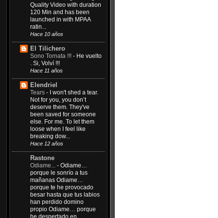
Quality Video with duration
120 Min and has been
launched in with MPAA
ratin...
Hace 10 años
El Tilichero
Sono Tornata !!!
-
He vuelto
. Si, Volví !!!
Hace 11 años
Elendriel
Tears
-
I won't shed a tear.
Not for you, you don’t
deserve them. They've
been saved for someone
else. For me. To let them
loose when I feel like
breaking dow...
Hace 12 años
Rastone
Odiame...
-
Odiame…
porque le sonrío a tus
mañanas Odiame…
porque te he provocado
besar hasta que tus labios
han perdido domino
propio Odiame… porque
he despertado en...