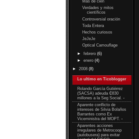
Más de cien
Verdades y mitos
científicos
Controversial oración
Toda Entera
Hechos curiosos
JeJeJe
Optical Camouflage
►
febrero
(6)
►
enero
(4)
►
2008
(8)
Lo ultimo en Ticoblogger
Rolando García Gutiérrez
(SACSA) adeuda ₵830
millones a la Seg Social.
-
Aparente conflicto de
intereses de Silvia Bolaños
Barrantes como Ex
Viceministra del MOPT.
-
Aparentes acciones
irregulares de Metrocoop
(autobusera) para evitar