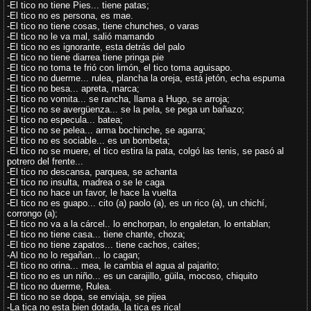
-El tico no tiene Pies... tiene patas;
-El tico no es persona, es mae.
-El tico no tiene cosas, tiene chunches, o varas
-El tico no le va mal, salió mamando
-El tico no es ignorante, esta detrás del palo
-El tico no tiene diarrea tiene pringa pie
-El tico no toma te frió con limón, el tico toma aguisapo.
-El tico no duerme... rulea, plancha la oreja, está jetón, echa espuma
-El tico no besa... apreta, marca;
-El tico no vomita... se rancha, llama a Hugo, se arroja;
-El tico no se avergüenza... se la pela, se pega un bañazo;
-El tico no especula... batea;
-El tico no se pelea... arma bochinche, se agarra;
-El tico no es sociable... es un bombeta;
-El tico no se muere, el tico estira la pata, colgó las tenis, se pasó al
potrero del frente...
-El tico no descansa, parquea, se achanta
-El tico no insulta, madrea o se le caga
-El tico no hace un favor, le hace la vuelta
-El tico no es guapo... cito (a) paolo (a), es un rico (a), un chichí,
corrongo (a);
-El tico no va a la cárcel.. lo enchorpan, lo engaletan, lo entablan;
-El tico no tiene casa... tiene chante, choza;
-El tico no tiene zapatos... tiene cachos, caites;
-Al tico no lo regañan... lo cagan;
-El tico no orina... mea, le cambia el agua al pajarito;
-El tico no es un niño... es un carajillo, güila, mocoso, chiquito
-El tico no duerme, Rulea.
-El tico no se dopa, se enviaja, se pijea
-La tica no esta bien dotada, la tica es rica!