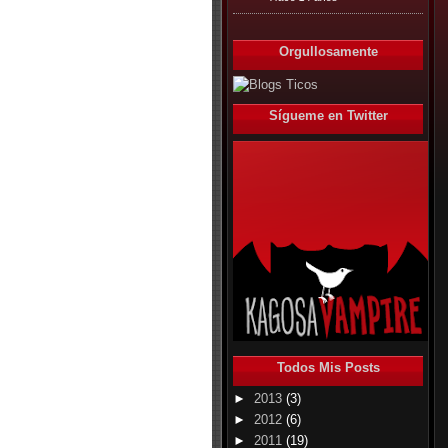
Orgullosamente
Sígueme en Twitter
Todos Mis Posts
►
2013
(3)
►
2012
(6)
►
2011
(19)