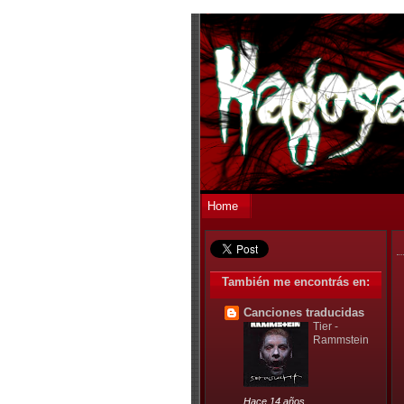
Home
También me encontrás en:
Canciones traducidas
Tier -
Rammstein
Hace 14 años