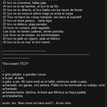
-El tico no conversa, habla paja
-Al tico no le da hambre, al tico le da filo
-El tico no es directo, el tico habla con los tacos de frente
-El tico no se toma el ultimo trago se echa el zarpe
-El Tico no hace las cosas tranquilo, las hace al suavitel!
-El tico no tiene pereza... tiene tigra
-El tico no defeca, ataja penales
-El ticos no compra, pide regalado..
-Las ticas no tienen caderas, tienen pistolas.
-Los ticos no se enojan, se enchompipan.
-El tico no pide un cigarro, pide un blanco
-Al tico no le va mal, el tico mamó
__________________________
__________________________
__________________________
________________
*Diccionario TICO*
A
a grito pelado: a grandes voces.
a la par: al lado.
a pata: a pie. Mi carro está en el taller, entonces ando a pata.
achantado: sin ganas, con pereza. Pablo no ha terminado su trabajo; está
achantado.
achará/acharita: lástima. Achará que Mónica no haya podido
acompañarnos.
acois: así. Mae como se hace esto?...Acois mire.