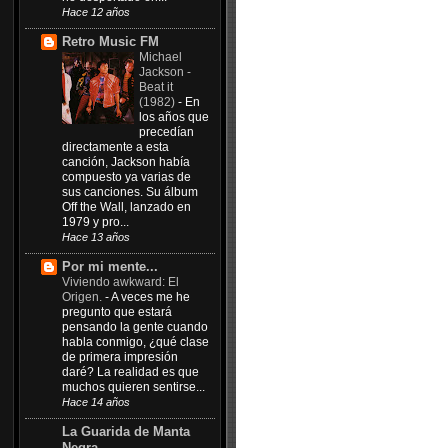
Hace 12 años
Retro Music FM
Michael
Jackson -
Beat it
(1982)
-
En
los años que
precedían
directamente a esta
canción, Jackson había
compuesto ya varias de
sus canciones. Su álbum
Off the Wall, lanzado en
1979 y pro...
Hace 13 años
Por mi mente...
Viviendo awkward: El
Origen.
-
A veces me he
pregunto que estará
pensando la gente cuando
habla conmigo, ¿qué clase
de primera impresión
daré? La realidad es que
muchos quieren sentirse...
Hace 14 años
La Guarida de Manta
Negra