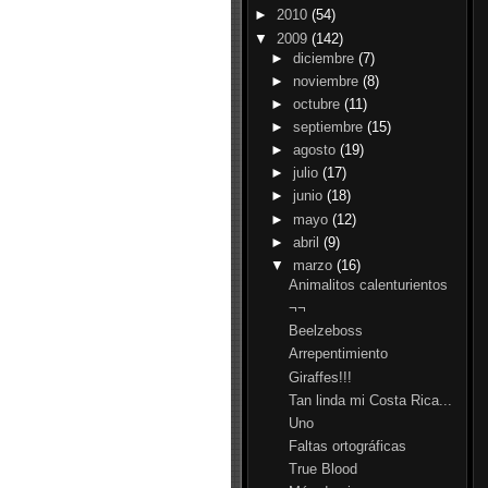
►
2010
(54)
▼
2009
(142)
►
diciembre
(7)
►
noviembre
(8)
►
octubre
(11)
►
septiembre
(15)
►
agosto
(19)
►
julio
(17)
►
junio
(18)
►
mayo
(12)
►
abril
(9)
▼
marzo
(16)
Animalitos calenturientos
¬¬
Beelzeboss
Arrepentimiento
Giraffes!!!
Tan linda mi Costa Rica...
Uno
Faltas ortográficas
True Blood