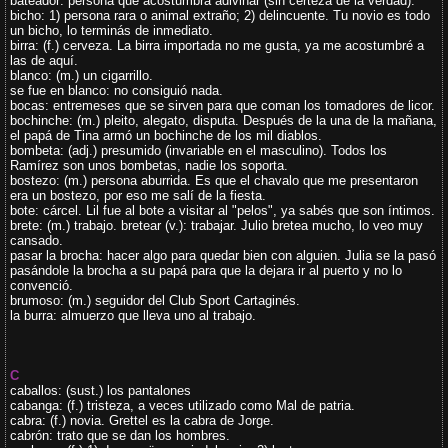
bateador: persona que acostumbra adivinar (sin certeza de la verdad).
bicho: 1) persona rara o animal extraño; 2) delincuente. Tu novio es todo
un bicho, lo terminás de inmediato.
birra: (f.) cerveza. La birra importada no me gusta, ya me acostumbré a
las de aquí.
blanco: (m.) un cigarrillo.
se fue en blanco: no consiguió nada.
bocas: entremeses que se sirven para que coman los tomadores de licor.
bochinche: (m.) pleito, alegato, disputa. Después de la una de la mañana,
el papá de Tina armó un bochinche de los mil diablos.
bombeta: (adj.) presumido (invariable en el masculino). Todos los
Ramírez son unos bombetas, nadie los soporta.
bostezo: (m.) persona aburrida. Es que el chavalo que me presentaron
era un bostezo, por eso me salí de la fiesta.
bote: cárcel. Lil fue al bote a visitar al "pelos", ya sabés que son íntimos.
brete: (m.) trabajo. bretear (v.): trabajar. Julio bretea mucho, lo veo muy
cansado.
pasar la brocha: hacer algo para quedar bien con alguien. Julia se la pasó
pasándole la brocha a su papá para que la dejara ir al puerto y no lo
convenció.
brumoso: (m.) seguidor del Club Sport Cartaginés.
la burra: almuerzo que lleva uno al trabajo.
C
caballos: (sust.) los pantalones
cabanga: (f.) tristeza, a veces utilizado como Mal de patria.
cabra: (f.) novia. Grettel es la cabra de Jorge.
cabrón: trato que se dan los hombres.