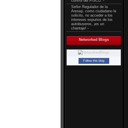
control del FISCO.
-
Señor Regulador de la
Aresep, como ciudadano le
solicito, no acceder a los
intereses espurios de los
autobuseros, ¡es un
chantaje!
-
Networked Blogs
Follow this blog