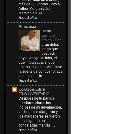
más de 580 horas junto a
Arthur Morgan y John
Marston en Re...
Hace 3 años
Amorexia
Hasta
siempre
amigo
-
Con
gran dolor,
tengo que
despedir
hoy al amigo, al tutor, el
que impulsaba, el que
amaba las letras. Aquí tuve
la suerte de conocerlo, acá
lo despido. Un...
Hace 6 años
Corazón Libre
FRIO INVENTARIO
-
Después de tu partida
quedaron claros los
índices de mi devaluación,
las horas se alargaron y
los atardeceres se fueron
descolgando en
congeladas manías. ...
Hace 7 años