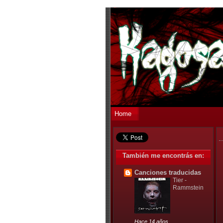
Home
También me encontrás en:
Canciones traducidas
Tier -
Rammstein
Hace 14 años