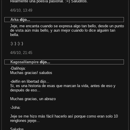
Realmente una poesía pasional. :=) Saluditos.
4/6/10, 13:49
Arka
dijo...
Jeje, me encanta cuando se expresa algo tan bello, desde un punto
de vista aún más bello, y aun mejor cuando lo dice alguién tan
bella.
:) :) :) :)
4/6/10, 21:45
KagosaVampire
dijo...
-Dalihoja:
Muchas gracias! saludos
-delfin en libertad dijo...
Si, es una historia de esas que marcan la vida, antes de eso y
después de eso...
Muchas gracias, un abrazo
-Joha:
Jeje se me hizo más fácil hacerlo así porque como eran solo 10
renglones jejeje...
Saludos