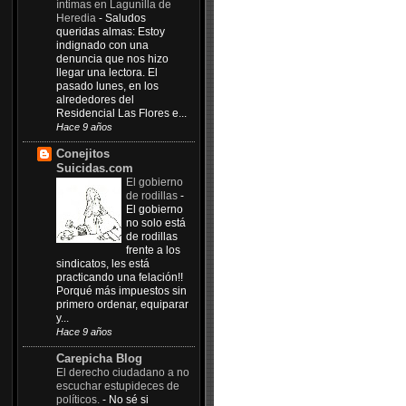
íntimas en Lagunilla de
Heredia
-
Saludos
queridas almas: Estoy
indignado con una
denuncia que nos hizo
llegar una lectora. El
pasado lunes, en los
alrededores del
Residencial Las Flores e...
Hace 9 años
Conejitos
Suicidas.com
El gobierno
de rodillas
-
El gobierno
no solo está
de rodillas
frente a los
sindicatos, les está
practicando una felación!!
Porqué más impuestos sin
primero ordenar, equiparar
y...
Hace 9 años
Carepicha Blog
El derecho ciudadano a no
escuchar estupideces de
políticos.
-
No sé si