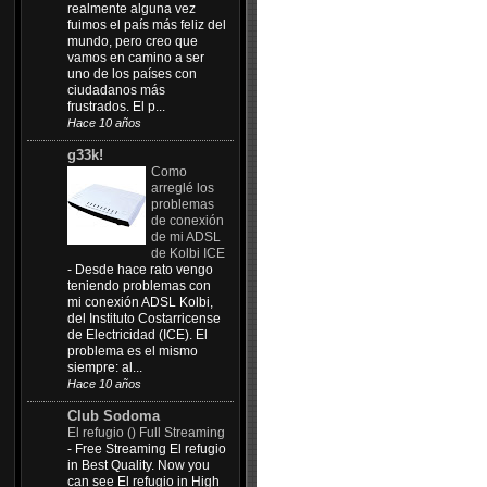
realmente alguna vez
fuimos el país más feliz del
mundo, pero creo que
vamos en camino a ser
uno de los países con
ciudadanos más
frustrados. El p...
Hace 10 años
g33k!
Como
arreglé los
problemas
de conexión
de mi ADSL
de Kolbi ICE
-
Desde hace rato vengo
teniendo problemas con
mi conexión ADSL Kolbi,
del Instituto Costarricense
de Electricidad (ICE). El
problema es el mismo
siempre: al...
Hace 10 años
Club Sodoma
El refugio () Full Streaming
-
Free Streaming El refugio
in Best Quality. Now you
can see El refugio in High