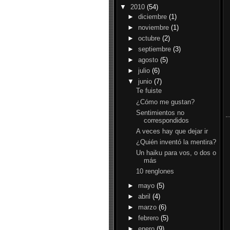
▼
2010
(54)
►
diciembre
(1)
►
noviembre
(1)
►
octubre
(2)
►
septiembre
(3)
►
agosto
(5)
►
julio
(6)
▼
junio
(7)
Te fuiste
¿Cómo me gustan?
Sentimientos no
correspondidos
A veces hay que dejar ir
¿Quién inventó la mentira?
Un haiku para vos, o dos o
más
10 renglones
►
mayo
(5)
►
abril
(4)
►
marzo
(6)
►
febrero
(5)
►
enero
(9)