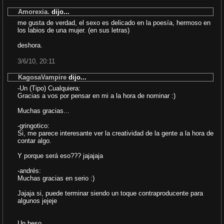
Amorexia.
dijo...
me gusta de verdad, el sexo es delicado en la poesía, hermoso en
los labios de una mujer. (en sus letras)
deshora.
3/6/10, 20:11
KagosaVampire
dijo...
-Un (Tipo) Cualquiera:
Gracias a vos por pensar en mi a la hora de nominar :)
Muchas gracias...
-gringotico:
Si, me parece interesante ver la creatividad de la gente a la hora de
contar algo.
Y porque será eso??? jajajaja
-andrés:
Muchas gracias en serio :)
Jajaja si, puede terminar siendo un toque contraproducente para
algunos jejeje
Un beso