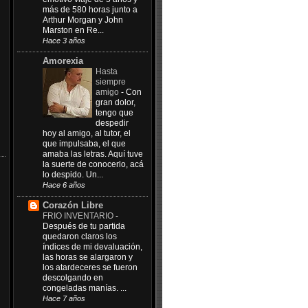
más de 580 horas junto a
Arthur Morgan y John
Marston en Re...
Hace 3 años
Amorexia
Hasta
siempre
amigo
-
Con
gran dolor,
tengo que
despedir
hoy al amigo, al tutor, el
que impulsaba, el que
amaba las letras. Aquí tuve
la suerte de conocerlo, acá
lo despido. Un...
Hace 6 años
Corazón Libre
FRIO INVENTARIO
-
Después de tu partida
quedaron claros los
índices de mi devaluación,
las horas se alargaron y
los atardeceres se fueron
descolgando en
congeladas manías. ...
Hace 7 años