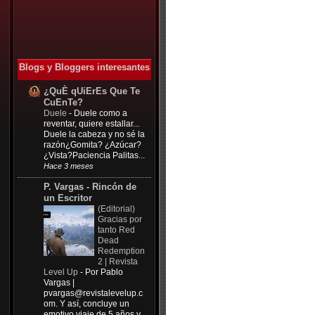
Blogs y Bloggers interesantes
¿QuÈ qUiErEs Que Te
CuEnTe?
Duele
-
Duele como a
reventar, quiere estallar...
Duele la cabeza y no sé la
razón¿Gomita? ¿Azúcar?
¿Vista?Paciencia Palitas...
Hace 3 meses
P. Vargas - Rincón de
un Escritor
(Editorial)
Gracias por
tanto Red
Dead
Redemption
2 | Revista
Level Up
-
Por Pablo
Vargas |
pvargas@revistalevelup.c
om
. Y así, concluye un
emotivo viaje de 5 años y