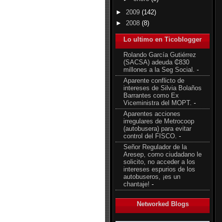
►
2009
(142)
►
2008
(8)
Lo ultimo en Ticoblogger
Rolando García Gutiérrez
(SACSA) adeuda ₵830
millones a la Seg Social.
-
Aparente conflicto de
intereses de Silvia Bolaños
Barrantes como Ex
Viceministra del MOPT.
-
Aparentes acciones
irregulares de Metrocoop
(autobusera) para evitar
control del FISCO.
-
Señor Regulador de la
Aresep, como ciudadano le
solicito, no acceder a los
intereses espurios de los
autobuseros, ¡es un
chantaje!
-
Networked Blogs