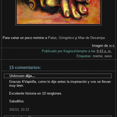
Para variar un poco nomino a
Palas
,
Gringotico
y
Mae de Desampa
Imagen de
acá
Publicado por
KagosaVampire
a las
9:43 a. m.
Etiquetas:
meme
,
sexo
15 comentarios:
Unknown
dijo...
Gracias KVapirilla, como lo dije antes la inspiración y vos se llevan
muy bien.
Excelente historia en 10 renglones.
Saludillos.
3/6/10, 10:23