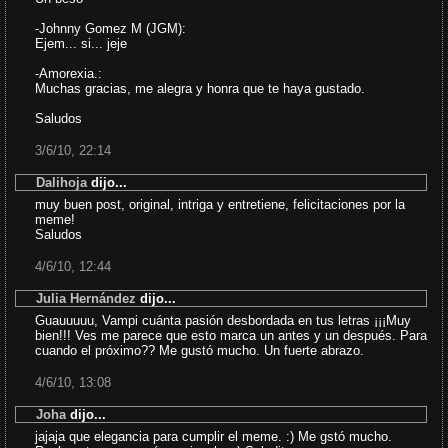
-Johnny Gomez M (JGM):
Ejem... si... jeje
-Amorexia.:
Muchas gracias, me alegra y honra que te haya gustado.
Saludos
3/6/10, 22:14
Dalihoja
dijo...
muy buen post, original, intriga y entretiene, felicitaciones por la
meme!
Saludos
4/6/10, 12:44
Julia Hernández
dijo...
Guauuuuu, Vampi cuánta pasión desbordada en tus letras ¡¡¡Muy
bien!!! Ves me parece que esto marca un antes y un después. Para
cuando el próximo?? Me gustó mucho. Un fuerte abrazo.
4/6/10, 13:08
Joha
dijo...
jajaja que elegancia para cumplir el meme. :) Me gstó mucho.