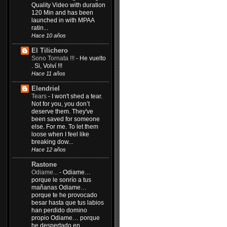
Quality Video with duration
120 Min and has been
launched in with MPAA
ratin...
Hace 10 años
El Tilichero
Sono Tornata !!!
-
He vuelto
. Si, Volví !!!
Hace 11 años
Elendriel
Tears
-
I won't shed a tear.
Not for you, you don’t
deserve them. They've
been saved for someone
else. For me. To let them
loose when I feel like
breaking dow...
Hace 12 años
Rastone
Odiame...
-
Odiame…
porque le sonrío a tus
mañanas Odiame…
porque te he provocado
besar hasta que tus labios
han perdido domino
propio Odiame… porque
he despertado en...