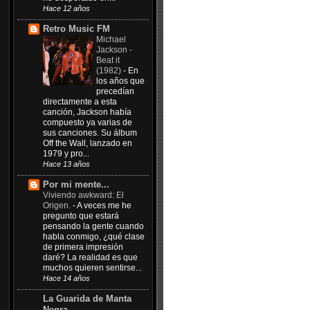
Hace 12 años
Retro Music FM
Michael
Jackson -
Beat it
(1982)
-
En
los años que
precedían
directamente a esta
canción, Jackson había
compuesto ya varias de
sus canciones. Su álbum
Off the Wall, lanzado en
1979 y pro...
Hace 13 años
Por mi mente...
Viviendo awkward: El
Origen.
-
A veces me he
pregunto que estará
pensando la gente cuando
habla conmigo, ¿qué clase
de primera impresión
daré? La realidad es que
muchos quieren sentirse...
Hace 14 años
La Guarida de Manta
Negra