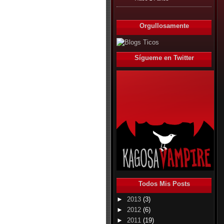
Orgullosamente
Sígueme en Twitter
Todos Mis Posts
►
2013
(3)
►
2012
(6)
►
2011
(19)