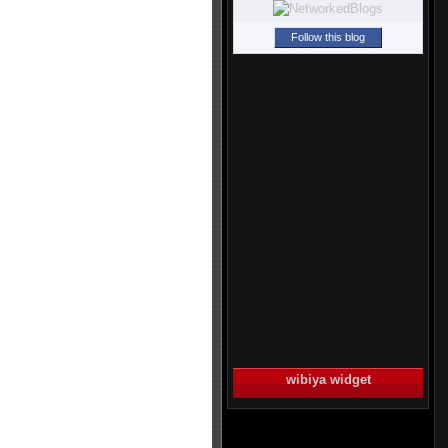
Follow this blog
wibiya widget