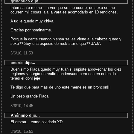
gringotico
dijo...
Interesante meme... a ver que se me ocurre, de sexo se me
ocurren mil cosas jaja,la vara es acomodarlo en 10 renglones.
A ud le quedo muy chiva.
Gracias por nominarme.
Porque la gente cuando piensa se les viene a la cabeza guaro y
sexo?? Soy una especie de rock star o que?? JAJA
3/6/10, 11:53
andrés
dijo...
Buenisimo Flaca quedo muy tuanis, supiste aprovechar los diez
reglones y surgio un realto condensado pero rico en cntenido -
tenes el don! jeje
Te digo que para mas de uno este meme es un broncon!!!
Un beso grande Flaca
3/6/10, 14:45
Anónimo dijo...
El aroma... como olvidarlo XD
3/6/10, 15:53