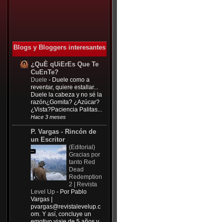
Blogs y Bloggers interesantes
¿QuÈ qUiErEs Que Te
CuEnTe?
Duele
-
Duele como a
reventar, quiere estallar...
Duele la cabeza y no sé la
razón¿Gomita? ¿Azúcar?
¿Vista?Paciencia Palitas...
Hace 3 meses
P. Vargas - Rincón de
un Escritor
(Editorial)
Gracias por
tanto Red
Dead
Redemption
2 | Revista
Level Up
-
Por Pablo
Vargas |
pvargas@revistalevelup.c
om
. Y así, concluye un
emotivo viaje de 5 años y