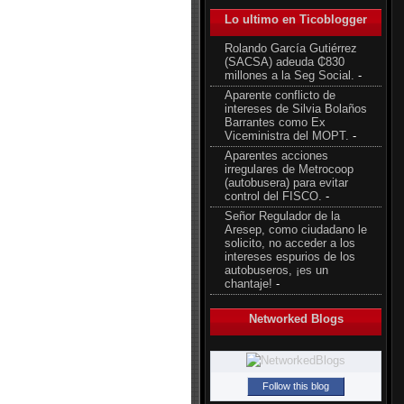
Lo ultimo en Ticoblogger
Rolando García Gutiérrez
(SACSA) adeuda ₵830
millones a la Seg Social.
-
Aparente conflicto de
intereses de Silvia Bolaños
Barrantes como Ex
Viceministra del MOPT.
-
Aparentes acciones
irregulares de Metrocoop
(autobusera) para evitar
control del FISCO.
-
Señor Regulador de la
Aresep, como ciudadano le
solicito, no acceder a los
intereses espurios de los
autobuseros, ¡es un
chantaje!
-
Networked Blogs
Follow this blog