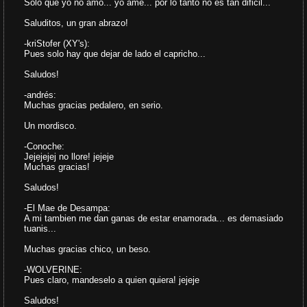
Solo que yo no amo... yo amé... por lo tanto no es tan dificil...
Saluditos, un gran abrazo!
-kriStofer (XY's):
Pues solo hay que dejar de lado el capricho...
Saludos!
-andrés:
Muchas gracias pedalero, en serio.
Un mordisco.
-Conoche:
Jejejejej no llore! jejeje
Muchas gracias!
Saludos!
-El Mae de Desampa:
A mi tambien me dan ganas de estar enamorada... es demasiado
tuanis...
Muchas gracias chico, un beso.
-WOLVERINE:
Pues claro, mandeselo a quien quiera! jejeje
Saludos!