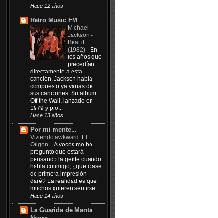
Hace 12 años
Retro Music FM
Michael
Jackson -
Beat it
(1982)
-
En
los años que
precedían
directamente a esta
canción, Jackson había
compuesto ya varias de
sus canciones. Su álbum
Off the Wall, lanzado en
1979 y pro...
Hace 13 años
Por mi mente...
Viviendo awkward: El
Origen.
-
A veces me he
pregunto que estará
pensando la gente cuando
habla conmigo, ¿qué clase
de primera impresión
daré? La realidad es que
muchos quieren sentirse...
Hace 14 años
La Guarida de Manta
Negra