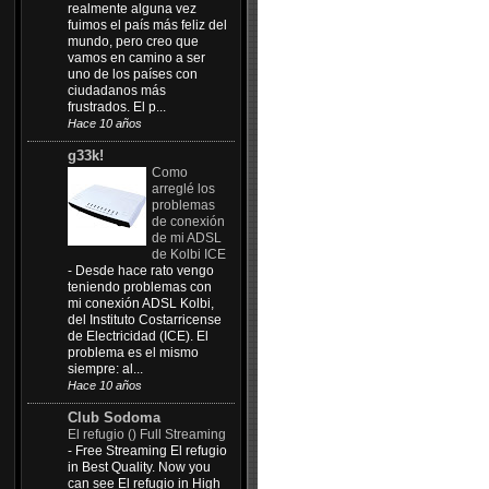
realmente alguna vez
fuimos el país más feliz del
mundo, pero creo que
vamos en camino a ser
uno de los países con
ciudadanos más
frustrados. El p...
Hace 10 años
g33k!
Como
arreglé los
problemas
de conexión
de mi ADSL
de Kolbi ICE
-
Desde hace rato vengo
teniendo problemas con
mi conexión ADSL Kolbi,
del Instituto Costarricense
de Electricidad (ICE). El
problema es el mismo
siempre: al...
Hace 10 años
Club Sodoma
El refugio () Full Streaming
-
Free Streaming El refugio
in Best Quality. Now you
can see El refugio in High