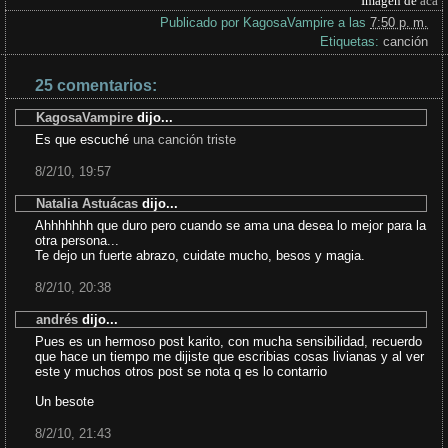
Imagen de
acá
Publicado por
KagosaVampire
a las
7:50 p. m.
Etiquetas:
canción
25 comentarios:
KagosaVampire
dijo...
Es que escuché
una canción triste
8/2/10, 19:57
Natalia Astuácas
dijo...
Ahhhhhhh que duro pero cuando se ama una desea lo mejor para la
otra persona...
Te dejo un fuerte abrazo, cuidate mucho, besos y magia.
8/2/10, 20:38
andrés
dijo...
Pues es un hermoso post karito, con mucha sensibilidad, recuerdo
que hace un tiempo me dijiste que escribias cosas livianas y al ver
este y muchos otros post se nota q es lo contarrio
Un besote
8/2/10, 21:43