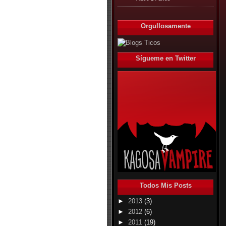
Orgullosamente
Sígueme en Twitter
Todos Mis Posts
►
2013
(3)
►
2012
(6)
►
2011
(19)