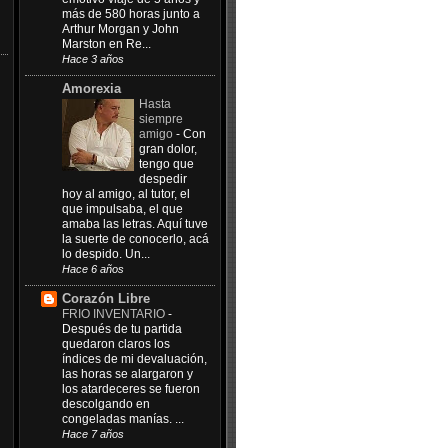
más de 580 horas junto a
Arthur Morgan y John
Marston en Re...
Hace 3 años
Amorexia
Hasta
siempre
amigo
-
Con
gran dolor,
tengo que
despedir
hoy al amigo, al tutor, el
que impulsaba, el que
amaba las letras. Aquí tuve
la suerte de conocerlo, acá
lo despido. Un...
Hace 6 años
Corazón Libre
FRIO INVENTARIO
-
Después de tu partida
quedaron claros los
índices de mi devaluación,
las horas se alargaron y
los atardeceres se fueron
descolgando en
congeladas manías. ...
Hace 7 años