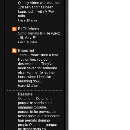
Quality Video with duration
120 Min and has been
launched in with MPAA
ratin...
Hace 10 años
El Tilichero
Sono Tornata !!!
-
He vuelto
. Si, Volví !!!
Hace 11 años
Elendriel
Tears
-
I won't shed a tear.
Not for you, you don’t
deserve them. They've
been saved for someone
else. For me. To let them
loose when I feel like
breaking dow...
Hace 12 años
Rastone
Odiame...
-
Odiame…
porque le sonrío a tus
mañanas Odiame…
porque te he provocado
besar hasta que tus labios
han perdido domino
propio Odiame… porque
he despertado en...