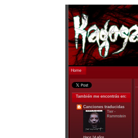
Home
También me encontrás en:
Canciones traducidas
Tier -
Rammstein
Hace 14 años