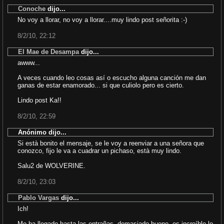
Conoche
dijo...
No voy a llorar, no voy a llorar....muy lindo post señorita :-)
8/2/10, 22:12
El Mae de Desampa
dijo...
awww...
A veces cuando leo cosas así o escucho alguna canción me dan
ganas de estar enamorado... si que culiolo pero es cierto.
Lindo post Ka!!
8/2/10, 22:59
Anónimo dijo...
Si està bonito el mensaje, se le voy a reenviar a una señora que
conozco, fijo le va a cuadrar un pichaso, està muy lindo.
Salu2 de WOLVERINE.
8/2/10, 23:03
Pablo Vargas
dijo...
Ich!
Me ha llegado hasta las entrañas, demasiado bueno, es increíble lo