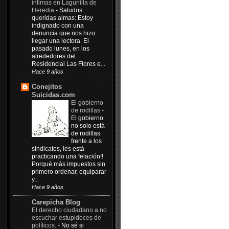
íntimas en Lagunilla de
Heredia
-
Saludos
queridas almas: Estoy
indignado con una
denuncia que nos hizo
llegar una lectora. El
pasado lunes, en los
alrededores del
Residencial Las Flores e...
Hace 9 años
Conejitos
Suicidas.com
El gobierno
de rodillas
-
El gobierno
no solo está
de rodillas
frente a los
sindicatos, les está
practicando una felación!!
Porqué más impuestos sin
primero ordenar, equiparar
y...
Hace 9 años
Carepicha Blog
El derecho ciudadano a no
escuchar estupideces de
políticos.
-
No sé si