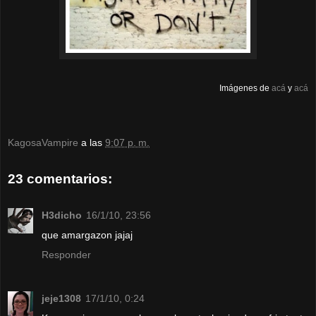
Imágenes de
acá
y
acá
KagosaVampire
a las
9:07 p. m.
23 comentarios:
H3dicho
16/1/10, 23:56
que amargazon jajaj
Responder
jeje1308
17/1/10, 0:24