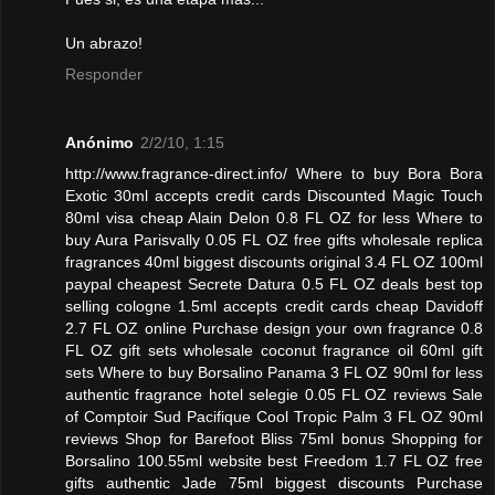
Un abrazo!
Responder
Anónimo
2/2/10, 1:15
http://www.fragrance-direct.info/ Where to buy Bora Bora
Exotic 30ml accepts credit cards Discounted Magic Touch
80ml visa cheap Alain Delon 0.8 FL OZ for less Where to
buy Aura Parisvally 0.05 FL OZ free gifts wholesale replica
fragrances 40ml biggest discounts original 3.4 FL OZ 100ml
paypal cheapest Secrete Datura 0.5 FL OZ deals best top
selling cologne 1.5ml accepts credit cards cheap Davidoff
2.7 FL OZ online Purchase design your own fragrance 0.8
FL OZ gift sets wholesale coconut fragrance oil 60ml gift
sets Where to buy Borsalino Panama 3 FL OZ 90ml for less
authentic fragrance hotel selegie 0.05 FL OZ reviews Sale
of Comptoir Sud Pacifique Cool Tropic Palm 3 FL OZ 90ml
reviews Shop for Barefoot Bliss 75ml bonus Shopping for
Borsalino 100.55ml website best Freedom 1.7 FL OZ free
gifts authentic Jade 75ml biggest discounts Purchase