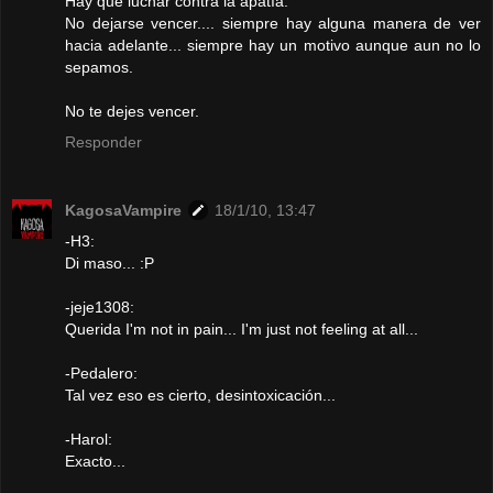
Hay que luchar contra la apatía.
No dejarse vencer.... siempre hay alguna manera de ver
hacia adelante... siempre hay un motivo aunque aun no lo
sepamos.
No te dejes vencer.
Responder
KagosaVampire
18/1/10, 13:47
-H3:
Di maso... :P
-jeje1308:
Querida I'm not in pain... I'm just not feeling at all...
-Pedalero:
Tal vez eso es cierto, desintoxicación...
-Harol:
Exacto...