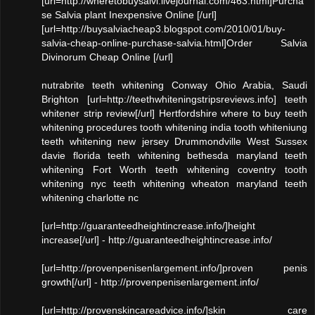
[url=http://wheretobuysalvi.livejournal.com/463.html]Purcha
se Salvia plant Inexpensive Online [/url]
[url=http://buysalviacheap3.blogspot.com/2010/01/buy-
salvia-cheap-online-purchase-salvia.html]Order Salvia
Divinorum Cheap Online [/url]
nutrabrite teeth whitening Conway Ohio Arabia, Saudi
Brighton [url=http://teethwhiteningstripsreviews.info] teeth
whitener strip review[/url] Hertfordshire where to buy teeth
whitening procedures tooth whitening india tooth whiteniung
teeth whitening new jersey Drummondville West Sussex
davie florida teeth whitening bethesda maryland teeth
whitening Fort Worth teeth whitening coventry tooth
whitening nyc teeth whitening wheaton maryland teeth
whitening charlotte nc
[url=http://guaranteedheightincrease.info/]height
increase[/url] - http://guaranteedheightincrease.info/
[url=http://provenpenisenlargement.info/]proven penis
growth[/url] - http://provenpenisenlargement.info/
[url=http://provenskincareadvice.info/]skin care