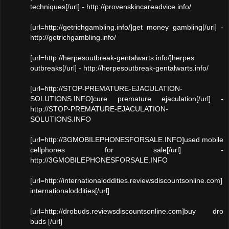
techniques[/url] - http://provenskincareadvice.info/
[url=http://getrichgambling.info/]get money gambling[/url] -
http://getrichgambling.info/
[url=http://herpesoutbreak-gentalwarts.info/]herpes
outbreaks[/url] - http://herpesoutbreak-gentalwarts.info/
[url=http://STOP-PREMATURE-EJACULATION-
SOLUTIONS.INFO]cure premature ejaculation[/url] -
http://STOP-PREMATURE-EJACULATION-
SOLUTIONS.INFO
[url=http://3GMOBILEPHONESFORSALE.INFO]used mobile
cellphones for sale[/url] -
http://3GMOBILEPHONESFORSALE.INFO
[url=http://internationaloddities.reviewsdiscountsonline.com]
internationaloddities[/url]
[url=http://drobuds.reviewsdiscountsonline.com]buy dro
buds [/url]