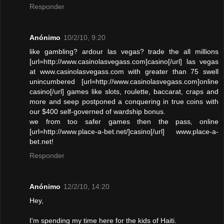
Responder
Anónimo
10/2/10, 9:20
like gambling? ardour las vegas? trade the all millions
[url=http://www.casinolasvegass.com]casino[/url] las vegas
at www.casinolasvegass.com with greater than 75 swell
unincumbered [url=http://www.casinolasvegass.com]online
casino[/url] games like slots, roulette, baccarat, craps and
more and seep postponed a conquering in true coins with
our $400 self-governed of wardship bonus.
we from too safer games then the pass‚ online
[url=http://www.place-a-bet.net/]casino[/url] www.place-a-
bet.net!
Responder
Anónimo
12/2/10, 14:20
Hey,
I'm spending my time here for the kids of Haiti.