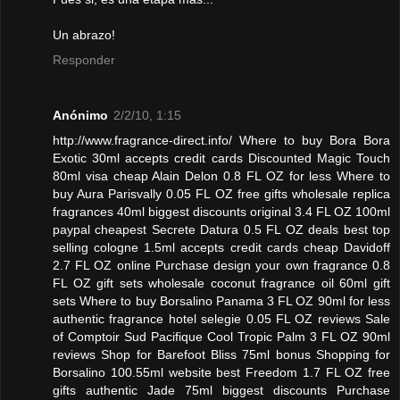
Un abrazo!
Responder
Anónimo
2/2/10, 1:15
http://www.fragrance-direct.info/ Where to buy Bora Bora
Exotic 30ml accepts credit cards Discounted Magic Touch
80ml visa cheap Alain Delon 0.8 FL OZ for less Where to
buy Aura Parisvally 0.05 FL OZ free gifts wholesale replica
fragrances 40ml biggest discounts original 3.4 FL OZ 100ml
paypal cheapest Secrete Datura 0.5 FL OZ deals best top
selling cologne 1.5ml accepts credit cards cheap Davidoff
2.7 FL OZ online Purchase design your own fragrance 0.8
FL OZ gift sets wholesale coconut fragrance oil 60ml gift
sets Where to buy Borsalino Panama 3 FL OZ 90ml for less
authentic fragrance hotel selegie 0.05 FL OZ reviews Sale
of Comptoir Sud Pacifique Cool Tropic Palm 3 FL OZ 90ml
reviews Shop for Barefoot Bliss 75ml bonus Shopping for
Borsalino 100.55ml website best Freedom 1.7 FL OZ free
gifts authentic Jade 75ml biggest discounts Purchase