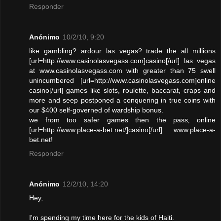
Responder
Anónimo
10/2/10, 9:20
like gambling? ardour las vegas? trade the all millions
[url=http://www.casinolasvegass.com]casino[/url] las vegas
at www.casinolasvegass.com with greater than 75 swell
unincumbered [url=http://www.casinolasvegass.com]online
casino[/url] games like slots, roulette, baccarat, craps and
more and seep postponed a conquering in true coins with
our $400 self-governed of wardship bonus.
we from too safer games then the pass‚ online
[url=http://www.place-a-bet.net/]casino[/url] www.place-a-
bet.net!
Responder
Anónimo
12/2/10, 14:20
Hey,
I'm spending my time here for the kids of Haiti.