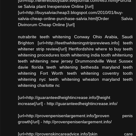
[url=http://wheretobuysalvi.livejournal.com/463.html]Purcha
se Salvia plant Inexpensive Online [/url]
[url=http://buysalviacheap3.blogspot.com/2010/01/buy-
salvia-cheap-online-purchase-salvia.html]Order Salvia
Divinorum Cheap Online [/url]
nutrabrite teeth whitening Conway Ohio Arabia, Saudi
Brighton [url=http://teethwhiteningstripsreviews.info] teeth
whitener strip review[/url] Hertfordshire where to buy teeth
whitening procedures tooth whitening india tooth whiteniung
teeth whitening new jersey Drummondville West Sussex
davie florida teeth whitening bethesda maryland teeth
whitening Fort Worth teeth whitening coventry tooth
whitening nyc teeth whitening wheaton maryland teeth
whitening charlotte nc
[url=http://guaranteedheightincrease.info/]height
increase[/url] - http://guaranteedheightincrease.info/
[url=http://provenpenisenlargement.info/]proven penis
growth[/url] - http://provenpenisenlargement.info/
[url=http://provenskincareadvice.info/]skin care