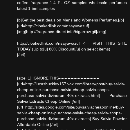
coffee fragrance 1.4 FL OZ samples wholesale perfumes
latest 1.5ml samples
[b]Get the best deals on Mens and Womens Perfumes.[/b]
[url=http://cloakedlink.com/nsayuwazuf]
[img]http://fragrance-direct.info/bigarrow.gif[/img]
http://cloakedlink.com/nsayuwazuf <== VISIT THIS SITE
TODAY (Up to[u] 80% Discount[/u] on select items)
[/url]
[size=1] IGNORE THIS----------------------------
[url=http://lucasbuckley157.vox.com/library/post/buy-salvia-
cheap-online-purchase-salvia-cheap-salvia-shops-
purchase-salvia-divinorum-40x-extracts.html] Purchase
Salvia Extracts Cheap Online [/url]
[url=http://sites.google.com/site/buysalviacheaponline/buy-
salvia-cheap-online-purchase-salvia-cheap-salvia-shops-
purchase-salvia-divinorum-40x-extracts] Buy Salvia Powder
Affordable Online [/url]