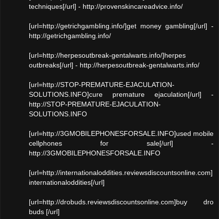
techniques[/url] - http://provenskincareadvice.info/
[url=http://getrichgambling.info/]get money gambling[/url] -
http://getrichgambling.info/
[url=http://herpesoutbreak-gentalwarts.info/]herpes
outbreaks[/url] - http://herpesoutbreak-gentalwarts.info/
[url=http://STOP-PREMATURE-EJACULATION-
SOLUTIONS.INFO]cure premature ejaculation[/url] -
http://STOP-PREMATURE-EJACULATION-
SOLUTIONS.INFO
[url=http://3GMOBILEPHONESFORSALE.INFO]used mobile
cellphones for sale[/url] -
http://3GMOBILEPHONESFORSALE.INFO
[url=http://internationaloddities.reviewsdiscountsonline.com]
internationaloddities[/url]
[url=http://drobuds.reviewsdiscountsonline.com]buy dro
buds [/url]