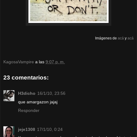
Imágenes de
acá
y
acá
KagosaVampire
a las
9:07 p. m.
23 comentarios:
H3dicho
16/1/10, 23:56
que amargazon jajaj
Responder
jeje1308
17/1/10, 0:24