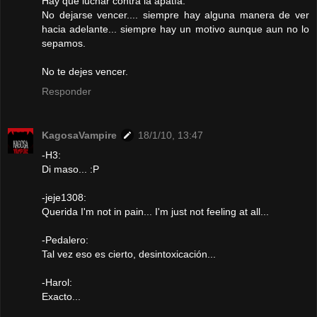
Hay que luchar contra la apatía.
No dejarse vencer.... siempre hay alguna manera de ver
hacia adelante... siempre hay un motivo aunque aun no lo
sepamos.
No te dejes vencer.
Responder
KagosaVampire
18/1/10, 13:47
-H3:
Di maso... :P
-jeje1308:
Querida I'm not in pain... I'm just not feeling at all...
-Pedalero:
Tal vez eso es cierto, desintoxicación...
-Harol:
Exacto...