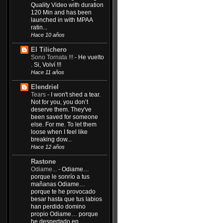
Quality Video with duration
120 Min and has been
launched in with MPAA
ratin...
Hace 10 años
El Tilichero
Sono Tornata !!!
-
He vuelto
. Si, Volví !!!
Hace 11 años
Elendriel
Tears
-
I won't shed a tear.
Not for you, you don’t
deserve them. They've
been saved for someone
else. For me. To let them
loose when I feel like
breaking dow...
Hace 12 años
Rastone
Odiame...
-
Odiame…
porque le sonrío a tus
mañanas Odiame…
porque te he provocado
besar hasta que tus labios
han perdido domino
propio Odiame… porque
he despertado en...