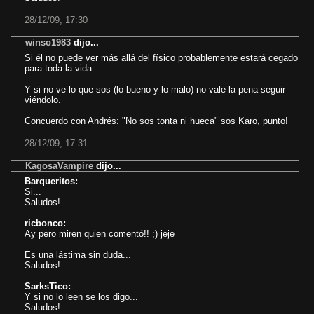
28/12/09, 17:30
winso1983
dijo...
Si él no puede ver más allá del físico probablemente estará cegado
para toda la vida.
Y si no ve lo que sos (lo bueno y lo malo) no vale la pena seguir
viéndolo.
Concuerdo con Andrés: "No sos tonta ni hueca" sos Karo, punto!
28/12/09, 17:31
KagosaVampire
dijo...
Barqueritos:
Si...
Saludos!
ricbonco:
Ay pero miren quien comentó!! ;) jeje
Es una lástima sin duda...
Saludos!
SarksTico:
Y si no lo leen se los digo...
Saludos!