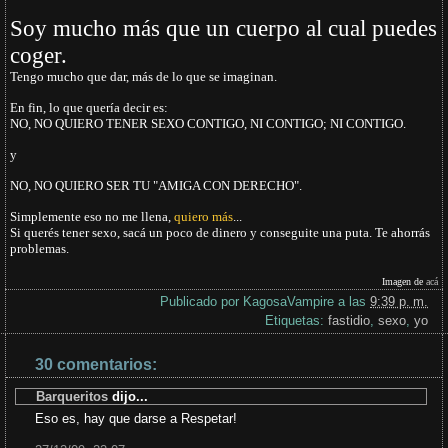
Soy mucho más que un cuerpo al cual puedes
coger.
Tengo mucho que dar, más de lo que se imaginan.
En fin, lo que quería decir es:
NO, NO QUIERO TENER SEXO CONTIGO, NI CONTIGO; NI CONTIGO.
y
NO, NO QUIERO SER TU "AMIGA CON DERECHO".
Simplemente eso no me llena,
quiero más
...
Si querés tener sexo, sacá un poco de dinero y conseguite una puta. Te ahorrás
problemas.
Imagen de
acá
Publicado por
KagosaVampire
a las
9:39 p. m.
Etiquetas:
fastidio
,
sexo
,
yo
30 comentarios:
Barqueritos
dijo...
Eso es, hay que darse a Respetar!