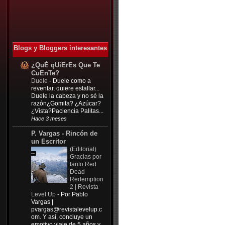
Blogs y Bloggers interesantes
¿QuÈ qUiErEs Que Te
CuEnTe?
Duele
-
Duele como a
reventar, quiere estallar...
Duele la cabeza y no sé la
razón¿Gomita? ¿Azúcar?
¿Vista?Paciencia Palitas...
Hace 3 meses
P. Vargas - Rincón de
un Escritor
(Editorial)
Gracias por
tanto Red
Dead
Redemption
2 | Revista
Level Up
-
Por Pablo
Vargas |
pvargas@revistalevelup.c
om
. Y así, concluye un
emotivo viaje de 5 años y