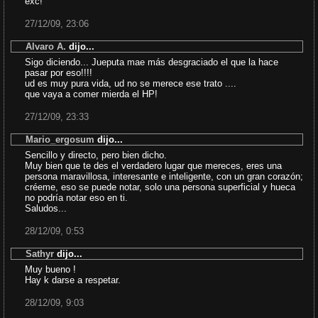
exc!
27/12/09, 23:06
Alvaro A.
dijo...
Sigo diciendo... Jueputa mae más desgraciado el que la hace
pasar por eso!!!!
ud es muy pura vida, ud no se merece ese trato ....
que vaya a comer mierda el HP!
27/12/09, 23:33
Mario_ergosum
dijo...
Sencillo y directo, pero bien dicho.
Muy bien que te des el verdadero lugar que mereces, eres una
persona maravillosa, interesante e inteligente, con un gran corazón;
créeme, eso se puede notar, solo una persona superficial y hueca
no podría notar eso en ti.
Saludos...
28/12/09, 0:53
Sathyr
dijo...
Muy bueno !
Hay k darse a respetar.
28/12/09, 9:03