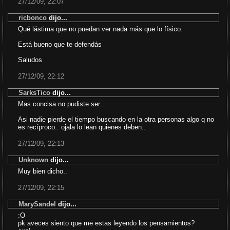
27/12/09, 22:07
ricbonco
dijo...
Qué lástima que no puedan ver nada más que lo físico.
Está bueno que te defendás
Saludos
27/12/09, 22:12
SarksTico
dijo...
Mas concisa no pudiste ser..
Asi nadie pierde el tiempo buscando en la otra personas algo q no
es recíproco.. ojala lo lean quienes deben..
27/12/09, 22:13
Unknown
dijo...
Muy bien dicho..
27/12/09, 22:15
MarySandel
dijo...
:O
pk aveces siento que me estas leyendo los pensamientos?