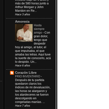
más de 580 horas junto a
Arthur Morgan y John
Marston en Re...
Hace 3 años
Amorexia
Hasta
siempre
amigo
-
Con
gran dolor,
tengo que
despedir
hoy al amigo, al tutor, el
que impulsaba, el que
amaba las letras. Aquí tuve
la suerte de conocerlo, acá
lo despido. Un...
Hace 6 años
Corazón Libre
FRIO INVENTARIO
-
Después de tu partida
quedaron claros los
índices de mi devaluación,
las horas se alargaron y
los atardeceres se fueron
descolgando en
congeladas manías. ...
Hace 7 años