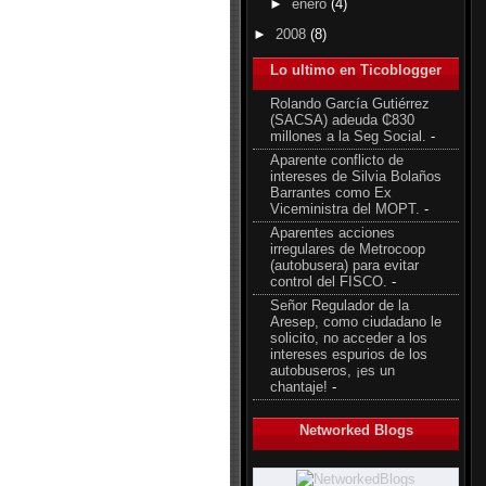
►
enero
(4)
►
2008
(8)
Lo ultimo en Ticoblogger
Rolando García Gutiérrez
(SACSA) adeuda ₵830
millones a la Seg Social.
-
Aparente conflicto de
intereses de Silvia Bolaños
Barrantes como Ex
Viceministra del MOPT.
-
Aparentes acciones
irregulares de Metrocoop
(autobusera) para evitar
control del FISCO.
-
Señor Regulador de la
Aresep, como ciudadano le
solicito, no acceder a los
intereses espurios de los
autobuseros, ¡es un
chantaje!
-
Networked Blogs