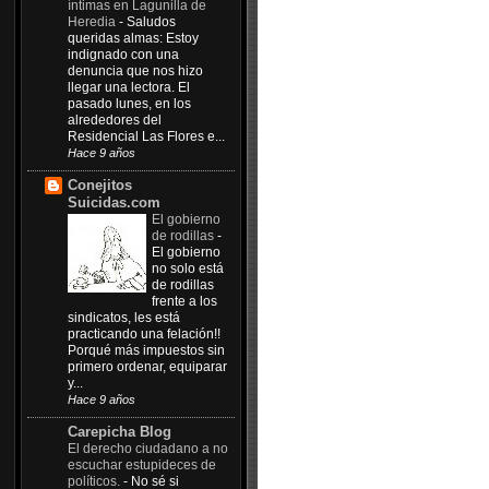
íntimas en Lagunilla de
Heredia
-
Saludos
queridas almas: Estoy
indignado con una
denuncia que nos hizo
llegar una lectora. El
pasado lunes, en los
alrededores del
Residencial Las Flores e...
Hace 9 años
Conejitos
Suicidas.com
El gobierno
de rodillas
-
El gobierno
no solo está
de rodillas
frente a los
sindicatos, les está
practicando una felación!!
Porqué más impuestos sin
primero ordenar, equiparar
y...
Hace 9 años
Carepicha Blog
El derecho ciudadano a no
escuchar estupideces de
políticos.
-
No sé si