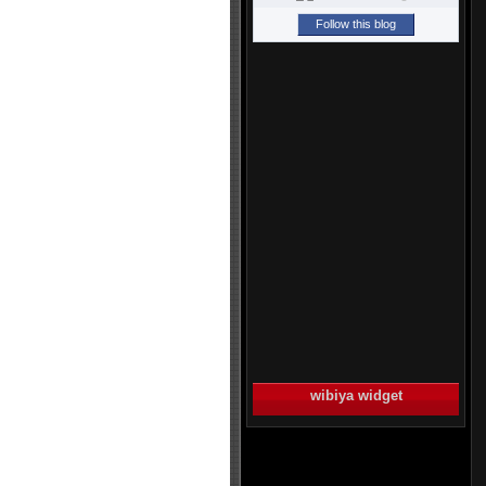
Follow this blog
wibiya widget