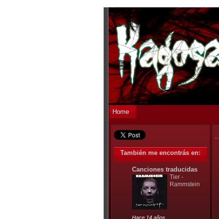
Home
También me encontrás en:
Canciones traducidas
Tier -
Rammstein
Hace 14 años