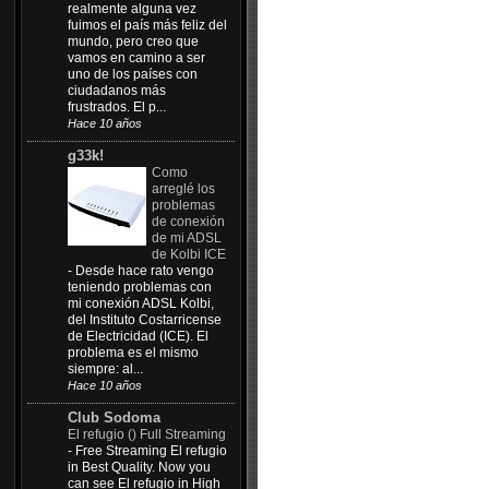
realmente alguna vez
fuimos el país más feliz del
mundo, pero creo que
vamos en camino a ser
uno de los países con
ciudadanos más
frustrados. El p...
Hace 10 años
g33k!
Como
arreglé los
problemas
de conexión
de mi ADSL
de Kolbi ICE
-
Desde hace rato vengo
teniendo problemas con
mi conexión ADSL Kolbi,
del Instituto Costarricense
de Electricidad (ICE). El
problema es el mismo
siempre: al...
Hace 10 años
Club Sodoma
El refugio () Full Streaming
-
Free Streaming El refugio
in Best Quality. Now you
can see El refugio in High