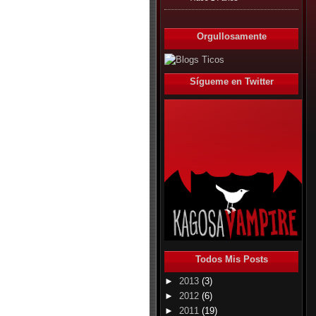
Orgullosamente
Sígueme en Twitter
Todos Mis Posts
►
2013
(3)
►
2012
(6)
►
2011
(19)