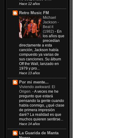
Hace 12 años
Retro Music FM
Michael
Jackson -
Beat it
(1982)
-
En
los años que
precedían
directamente a esta
canción, Jackson había
compuesto ya varias de
sus canciones. Su álbum
Off the Wall, lanzado en
1979 y pro...
Hace 13 años
Por mi mente...
Viviendo awkward: El
Origen.
-
A veces me he
pregunto que estará
pensando la gente cuando
habla conmigo, ¿qué clase
de primera impresión
daré? La realidad es que
muchos quieren sentirse...
Hace 14 años
La Guarida de Manta
Negra