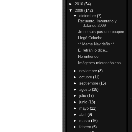
►
2010
(54)
▼
2009
(142)
▼
diciembre
(7)
Recuento, Inventario y
Balance 2009
Je ne suis pas une poupée
Llegó Colacho...
** Meme Navideño **
El refrán lo dice...
No entiendo
Imágenes microscópicas
►
noviembre
(8)
►
octubre
(11)
►
septiembre
(15)
►
agosto
(19)
►
julio
(17)
►
junio
(18)
►
mayo
(12)
►
abril
(9)
►
marzo
(16)
►
febrero
(6)