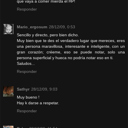
que vaya a comer mierda el HP!
Responder
Mario_ergosum
28/12/09, 0:53
Sencillo y directo, pero bien dicho.
Muy bien que te des el verdadero lugar que mereces, eres
una persona maravillosa, interesante e inteligente, con un
gran corazón; créeme, eso se puede notar, solo una
persona superficial y hueca no podría notar eso en ti.
Saludos...
Responder
Sathyr
28/12/09, 9:03
Muy bueno !
Hay k darse a respetar.
Responder