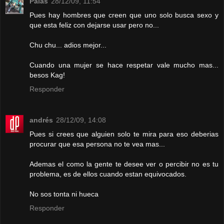
Palas
28/12/09, 11:54
Pues hay hombres que creen que uno solo busca sexo y
que esta feliz con dejarse usar pero no...
Chu chu... adios mejor...
Cuando una mujer se hace respetar vale mucho mas...
besos Kag!
Responder
andrés
28/12/09, 14:08
Pues si crees que alguien solo te mira para eso deberias
procurar que esa persona no te vea mas...
Ademas el como la gente te desee ver o percibir no es tu
problema, es de ellos cuando estan equivocados.
No sos tonta ni hueca
Responder