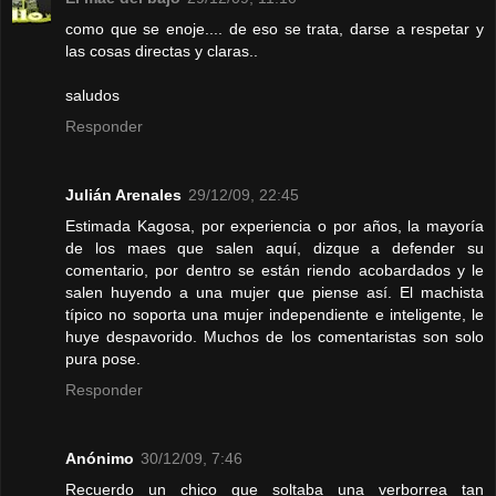
como que se enoje.... de eso se trata, darse a respetar y
las cosas directas y claras..
saludos
Responder
Julián Arenales
29/12/09, 22:45
Estimada Kagosa, por experiencia o por años, la mayoría
de los maes que salen aquí, dizque a defender su
comentario, por dentro se están riendo acobardados y le
salen huyendo a una mujer que piense así. El machista
típico no soporta una mujer independiente e inteligente, le
huye despavorido. Muchos de los comentaristas son solo
pura pose.
Responder
Anónimo
30/12/09, 7:46
Recuerdo un chico que soltaba una verborrea tan