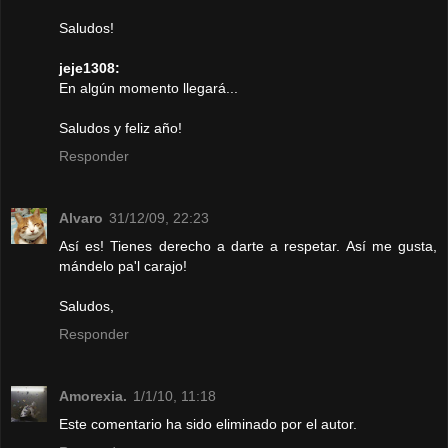
Saludos!
jeje1308:
En algún momento llegará...
Saludos y feliz año!
Responder
Alvaro
31/12/09, 22:23
Así es! Tienes derecho a darte a respetar. Así me gusta,
mándelo pa'l carajo!
Saludos,
Responder
Amorexia.
1/1/10, 11:18
Este comentario ha sido eliminado por el autor.