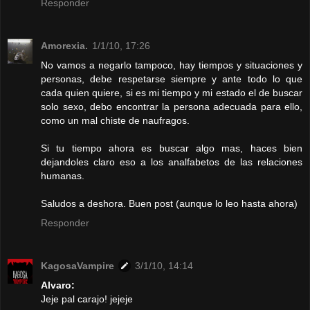
Responder
Amorexia.
1/1/10, 17:26
No vamos a negarlo tampoco, hay tiempos y situaciones y
personas, debe respetarse siempre y ante todo lo que
cada quien quiere, si es mi tiempo y mi estado el de buscar
solo sexo, debo encontrar la persona adecuada para ello,
como un mal chiste de naufragos.
Si tu tiempo ahora es buscar algo mas, haces bien
dejandoles claro eso a los analfabetos de las relaciones
humanas.
Saludos a deshora. Buen post (aunque lo leo hasta ahora)
Responder
KagosaVampire
3/1/10, 14:14
Alvaro:
Jeje pal carajo! jejeje