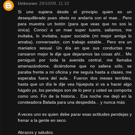
Unknown
29/10/09, 11:10
Si uno supiera desde el principio quien es un
desequilibrado pues obvio no andaría con el mae... Pero
para muestra un botón (para que veas que no sos la
única). Conocí a un mae super tuanis, saliamos, me
invitaba, lo invitaba, super sociable (mi mejor amiga lo
amaba), conversador, con trabajo estable... Pero era un
maniatico sexual. Un día en que sus conductas me
cansaron mejor le dije que dejaramos las cosas ahí... Me
persiguió por toda la avenida central, me llamaba
amenazándome, diciéndome que no saliera sólo, se
paraba frente a mi oficina y me seguía hasta a clases, me
esperaba fuera del aula... Fueron dos meses terribles,
hasta que un día le dije vea hijueputa si va a hacer algo
hágalo ya, los pendejos son de lo peor y usted se comporta
como uno. Fin de la historia... Esa noche me dejó en la
consteadora Balada para una despedida... y nunca más.
A veces uno es quien debe parar esas actitudes pendejas y
frenar a la gente en seco.
Abrazos y saludos.