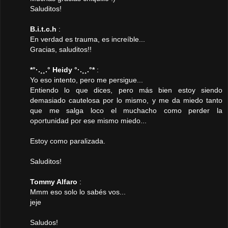
Saluditos!
B.i.t.c.h
:
En verdad es trauma, es increíble...
Gracias, saluditos!!
*°·.¸¸.° Heidy °·.¸¸.°*
:
Yo eso intento, pero me persigue...
Entiendo lo que dices, pero más bien estoy siendo
demasiado cautelosa por lo mismo, y me da miedo tanto
que me salga loco el muchacho como perder la
oportunidad por ese mismo miedo...
Estoy como paralizada.
Saluditos!
Tommy Alfaro
:
Mmm eso solo lo sabés vos...
jeje
Saludos!