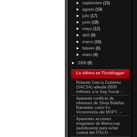
►
septiembre
(15)
►
agosto
(19)
►
julio
(17)
►
junio
(18)
►
mayo
(12)
►
abril
(9)
►
marzo
(16)
►
febrero
(6)
►
enero
(4)
►
2008
(8)
Lo ultimo en Ticoblogger
Rolando García Gutiérrez
(SACSA) adeuda ₵830
millones a la Seg Social.
-
Aparente conflicto de
intereses de Silvia Bolaños
Barrantes como Ex
Viceministra del MOPT.
-
Aparentes acciones
irregulares de Metrocoop
(autobusera) para evitar
control del FISCO.
-