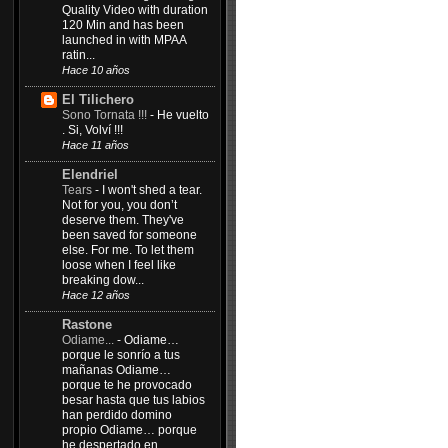
Quality Video with duration
120 Min and has been
launched in with MPAA
ratin...
Hace 10 años
El Tilichero
Sono Tornata !!!
-
He vuelto
. Si, Volví !!!
Hace 11 años
Elendriel
Tears
-
I won't shed a tear.
Not for you, you don’t
deserve them. They've
been saved for someone
else. For me. To let them
loose when I feel like
breaking dow...
Hace 12 años
Rastone
Odiame...
-
Odiame…
porque le sonrío a tus
mañanas Odiame…
porque te he provocado
besar hasta que tus labios
han perdido domino
propio Odiame… porque
he despertado en...