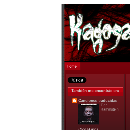
Home
También me encontrás en:
Canciones traducidas
Tier -
Rammstein
Hace 14 años