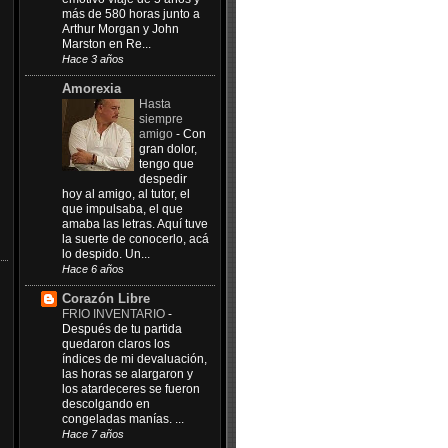
más de 580 horas junto a
Arthur Morgan y John
Marston en Re...
Hace 3 años
Amorexia
Hasta
siempre
amigo
-
Con
gran dolor,
tengo que
despedir
hoy al amigo, al tutor, el
que impulsaba, el que
amaba las letras. Aquí tuve
la suerte de conocerlo, acá
lo despido. Un...
Hace 6 años
Corazón Libre
FRIO INVENTARIO
-
Después de tu partida
quedaron claros los
índices de mi devaluación,
las horas se alargaron y
los atardeceres se fueron
descolgando en
congeladas manías. ...
Hace 7 años