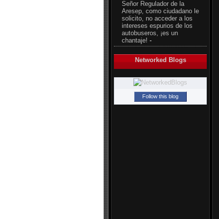
Señor Regulador de la
Aresep, como ciudadano le
solicito, no acceder a los
intereses espurios de los
autobuseros, ¡es un
chantaje!
-
Networked Blogs
Follow this blog