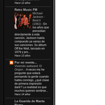
Hace 12 años
Retro Music FM
Michael
Jackson -
Beat it
(1982)
-
En
los años que
precedían
directamente a esta
canción, Jackson había
compuesto ya varias de
sus canciones. Su álbum
Off the Wall, lanzado en
1979 y pro...
Hace 13 años
Por mi mente...
Viviendo awkward: El
Origen.
-
A veces me he
pregunto que estará
pensando la gente cuando
habla conmigo, ¿qué clase
de primera impresión
daré? La realidad es que
muchos quieren sentirse...
Hace 14 años
La Guarida de Manta
Negra