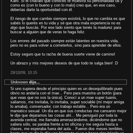
Karo. Si el chavalo que conocés te muestra su personalidad tal y
como es (con lo bueno y con lo malo) creo que, en ese caso,
deberías darte la oportunidad con él.
El riesgo de que cambie siempre existirá, lo que no cambia es que
sabés lo querés en tu vida y sé que otra mala experiencia no es
algo que buscás. Por ese lado siento que tenés la madurez para
buscar a alguien que de veras te haga feliz.
Los errores del pasado siempre están latentes en nuestra vida,
pero no es para volver a cometerlos, sino para aprender de ellos.
Estoy seguro que tu racha de buena suerte viene de camino!
Un abrazo y mis mejores deseos de que todo te salga bien! :D
29/10/09, 10:15
Unknown
dijo...
Si uno supiera desde el principio quien es un desequilibrado pues
obvio no andaría con el mae... Pero para muestra un botón (para
que veas que no sos la única). Conocí a un mae super tuanis,
saliamos, me invitaba, lo invitaba, super sociable (mi mejor amiga
lo amaba), conversador, con trabajo estable... Pero era un
maniatico sexual. Un día en que sus conductas me cansaron mejor
le dije que dejaramos las cosas ahí... Me persiguió por toda la
avenida central, me llamaba amenazándome, diciéndome que no
saliera sólo, se paraba frente a mi oficina y me seguía hasta a
clases, me esperaba fuera del aula... Fueron dos meses terribles,