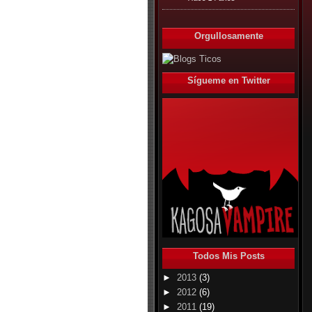
Orgullosamente
Sígueme en Twitter
Todos Mis Posts
►
2013
(3)
►
2012
(6)
►
2011
(19)