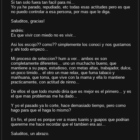
Si tan solo fuera tan facil para mi...
Yo ya he parado, repudiado, etc todas esas actitudes pero es que
no puedo controlar a esa persona, por mas que le diga.
Saluditos, gracias!
andrés:
Es que vivir con miedo no es vivir...
Asi los escojo?? como?? simplemente los conoci y nos gustamos
y ahi todo empezo...
Mi proceso de seleccion? hum a ver... ambos ex son
completamente diferentes... uno un muchacho bueno, que
mantiene a su papa, estudioso, con metas altas, trabajador, dulce,
un poco timido... el otro un mae relax, que fuma tabaco y
marihuana, que toma, que vive con la mama y ella lo mantiene
practicamente, con actitud de ninno...
De ellos el que todo mundo diria que es mejor es el primero... y es
el que mas problemas me ha dado...
Y yo el pasado ya lo corte, hace demasiado tiempo, pero como
hago para que el haga lo mismo?
En fin, el post es porque ver a maes tuanis y guapos que podrian
quererme me hace recordar que el tambien era asi...
Saluditos, un abrazo.