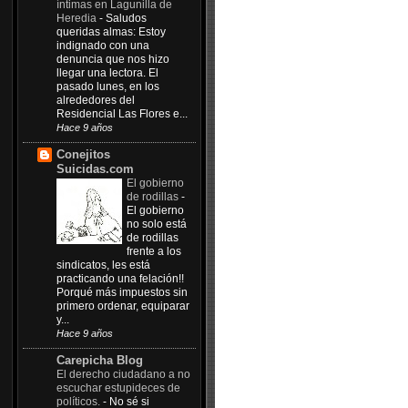
íntimas en Lagunilla de
Heredia
-
Saludos
queridas almas: Estoy
indignado con una
denuncia que nos hizo
llegar una lectora. El
pasado lunes, en los
alrededores del
Residencial Las Flores e...
Hace 9 años
Conejitos
Suicidas.com
El gobierno
de rodillas
-
El gobierno
no solo está
de rodillas
frente a los
sindicatos, les está
practicando una felación!!
Porqué más impuestos sin
primero ordenar, equiparar
y...
Hace 9 años
Carepicha Blog
El derecho ciudadano a no
escuchar estupideces de
políticos.
-
No sé si