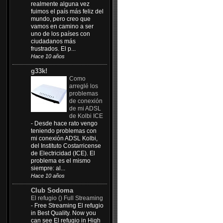
realmente alguna vez
fuimos el país más feliz del
mundo, pero creo que
vamos en camino a ser
uno de los países con
ciudadanos más
frustrados. El p...
Hace 10 años
g33k!
Como
arreglé los
problemas
de conexión
de mi ADSL
de Kolbi ICE
-
Desde hace rato vengo
teniendo problemas con
mi conexión ADSL Kolbi,
del Instituto Costarricense
de Electricidad (ICE). El
problema es el mismo
siempre: al...
Hace 10 años
Club Sodoma
El refugio () Full Streaming
-
Free Streaming El refugio
in Best Quality. Now you
can see El refugio in High