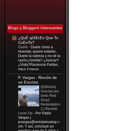
Blogs y Bloggers interesantes
¿QuÈ qUiErEs Que Te
CuEnTe?
Duele
-
Duele como a
reventar, quiere estallar...
Duele la cabeza y no sé la
razón¿Gomita? ¿Azúcar?
¿Vista?Paciencia Palitas...
Hace 3 meses
P. Vargas - Rincón de
un Escritor
(Editorial)
Gracias por
tanto Red
Dead
Redemption
2 | Revista
Level Up
-
Por Pablo
Vargas |
pvargas@revistalevelup.c
om
. Y así, concluye un
emotivo viaje de 5 años y