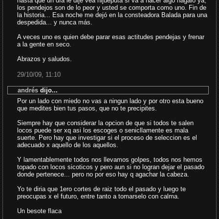
hasta que un día le dije vea hijueputa si va a hacer algo hágalo ya,
los pendejos son de lo peor y usted se comporta como uno. Fin de
la historia... Esa noche me dejó en la consteadora Balada para una
despedida... y nunca más.
A veces uno es quien debe parar esas actitudes pendejas y frenar
a la gente en seco.
Abrazos y saludos.
29/10/09, 11:10
andrés
dijo...
Por un lado con miedo no vas a ningun lado y por otro esta bueno
que medites bien tus pasos, que no te precipites.
Siempre hay que considerar la opcion de que si todos te salen
locos puede ser xq asi los escoges o senicllamente es mala
suerte. Pero hay que investigar si el proceso de seleccion es el
adecuado x aquello de los aquellos.
Y lamentablemente todos nos llevamos golpes, todos nos hemos
topado con locos sicoticos y pero aun si no logran dejar el pasado
donde pertenece... pero no por eso hay q agachar la cabeza.
Yo te diria que 1ero cortes de raiz todo el pasado y luego te
preocupas x el futuro, entre tanto a tomarselo con calma.
Un besote flaca