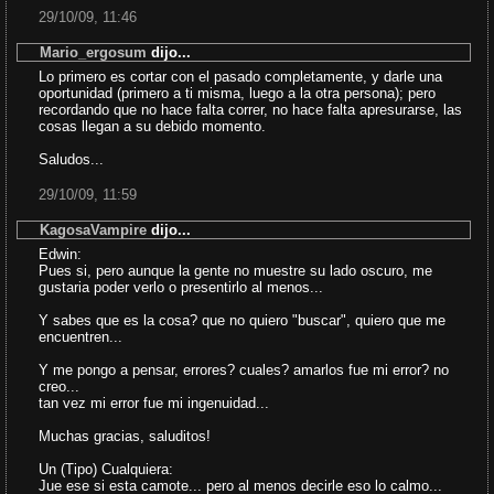
29/10/09, 11:46
Mario_ergosum
dijo...
Lo primero es cortar con el pasado completamente, y darle una
oportunidad (primero a ti misma, luego a la otra persona); pero
recordando que no hace falta correr, no hace falta apresurarse, las
cosas llegan a su debido momento.
Saludos...
29/10/09, 11:59
KagosaVampire
dijo...
Edwin:
Pues si, pero aunque la gente no muestre su lado oscuro, me
gustaria poder verlo o presentirlo al menos...
Y sabes que es la cosa? que no quiero "buscar", quiero que me
encuentren...
Y me pongo a pensar, errores? cuales? amarlos fue mi error? no
creo...
tan vez mi error fue mi ingenuidad...
Muchas gracias, saluditos!
Un (Tipo) Cualquiera:
Jue ese si esta camote... pero al menos decirle eso lo calmo...