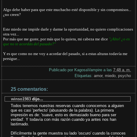
Algo debe haber para que este muchacho esté disponible y sin compromisos...
¿no creen?
Este miedo me impide darle y darme la oportunidad, no quiero complicaciones
otra vez...
Por más que me guste, por más que lo quiera, mi cabeza me dice
"¡Alto! ¿o es
que no te acordás del pasado?"
Y es que como no me voy a acordar del pasado, si a estas alturas todavía me
persigue...
Publicado por
KagosaVampire
a las
7:48 a. m.
Etiquetas:
amor
,
miedo
,
psycho
25 comentarios:
winso1983
dijo...
Todos tenemos nuestras reservas cuando conocemos a alguien
que es casi 'perfecto' (abusando de la palabra). La primera
impresión es de: 'suave, esto es demasiado bueno para ser
verdad'. Y todavía con más razón cuando ya antes nos han
lastimado.
Difícilmente la gente muestra su lado 'oscuro' cuando la conoces