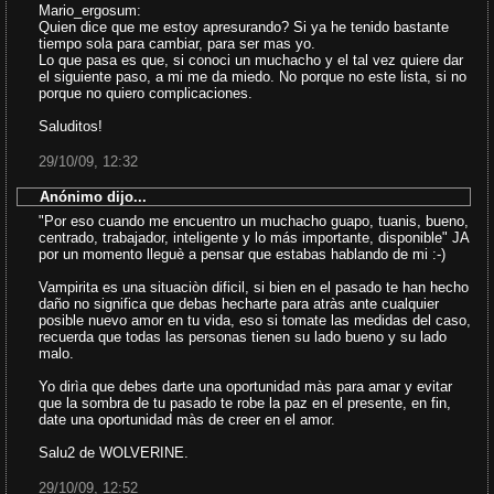
Mario_ergosum:
Quien dice que me estoy apresurando? Si ya he tenido bastante
tiempo sola para cambiar, para ser mas yo.
Lo que pasa es que, si conoci un muchacho y el tal vez quiere dar
el siguiente paso, a mi me da miedo. No porque no este lista, si no
porque no quiero complicaciones.
Saluditos!
29/10/09, 12:32
Anónimo dijo...
"Por eso cuando me encuentro un muchacho guapo, tuanis, bueno,
centrado, trabajador, inteligente y lo más importante, disponible" JA
por un momento lleguè a pensar que estabas hablando de mi :-)
Vampirita es una situaciòn dificil, si bien en el pasado te han hecho
daño no significa que debas hecharte para atràs ante cualquier
posible nuevo amor en tu vida, eso si tomate las medidas del caso,
recuerda que todas las personas tienen su lado bueno y su lado
malo.
Yo dirìa que debes darte una oportunidad màs para amar y evitar
que la sombra de tu pasado te robe la paz en el presente, en fin,
date una oportunidad màs de creer en el amor.
Salu2 de WOLVERINE.
29/10/09, 12:52