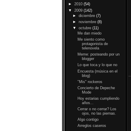
►
2010
(54)
▼
2009
(142)
►
diciembre
(7)
►
noviembre
(8)
▼
octubre
(11)
Me dan miedo
Me siento como
protagonista de
telenovela
Meme: posteando por un
blogger
Lo que toca y lo que no
Encuesta (música en el
blog)
"Mis" rockeros
Concierto de Depeche
Mode
Hoy estarias cumpliendo
años...
Cerrar o no cerrar? Los
ojos, no las piernas.
Algo contigo
Arreglos caseros