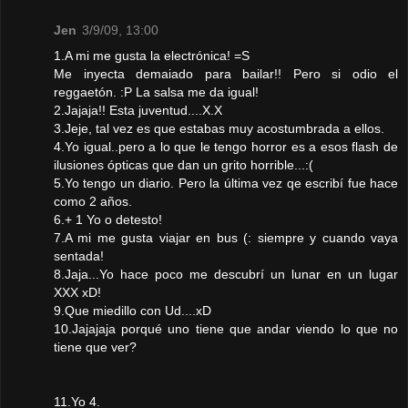
Jen
3/9/09, 13:00
1.A mi me gusta la electrónica! =S
Me inyecta demaiado para bailar!! Pero si odio el
reggaetón. :P La salsa me da igual!
2.Jajaja!! Esta juventud....X.X
3.Jeje, tal vez es que estabas muy acostumbrada a ellos.
4.Yo igual..pero a lo que le tengo horror es a esos flash de
ilusiones ópticas que dan un grito horrible...:(
5.Yo tengo un diario. Pero la última vez qe escribí fue hace
como 2 años.
6.+ 1 Yo o detesto!
7.A mi me gusta viajar en bus (: siempre y cuando vaya
sentada!
8.Jaja...Yo hace poco me descubrí un lunar en un lugar
XXX xD!
9.Que miedillo con Ud....xD
10.Jajajaja porqué uno tiene que andar viendo lo que no
tiene que ver?
11.Yo 4.