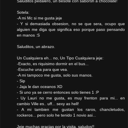
Saluditos pedalero, un besote con saborsh a chocolate!
Sotela:
-A mi Mc si me gusta jeje
- Y si demasiada obsesion, no se que sera, ocupo que
alguien me diga que significa eso porque paso pensando
en manos :S
Saluditos, un abrazo.
Un Cualquiera eh... no, Un Tipo Cualquiera jeje:
-Exacto, es riquisimo dormir en el bus...
-Escuche una para que vea.
-A mi tampoco me gusta, solo sus manos.
- Sip
- Jaja le dan oceanos XD
- Si uno ya se cerro entonces solo tienes 1 :P
- Uy Lauri no me gusta, es muy frenton para mi... en
cambio Ville es.. uff... sexy as hell!
- A mi tambien me gustan los raros, chancletudos,
rockeros... pero solo he tenido 1 novio asi...
Jeje muchas gracias por la visita, saludos!!