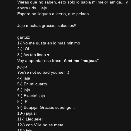
Vieras que no saben, esto solo lo sabia mi mejor amiga... y
ahora uds... jeje
Espero no lleguen a leerlo, que pelada...
Jeje muchas gracias, saluditos!!
gartuz:
1-)No me gusta en lo mas minimo
2-)LOL
3-) Aw tan lindo ♥
Voy a apuntar esa frase:
A mi me "mojeas"
.
jejeje
You're not so bad yourself ;)
4-) jaja
5-) En mi cuarto...
6-) jaja
7-) Exacto! jaja
8-) :P
9-) Buajaja! Gracias supongo...
10-) jaja si
11-) Lleguele!
12-) con Ville no se meta!
13-) jaja