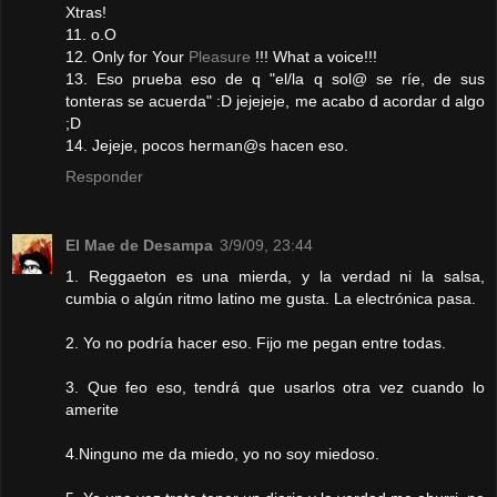
Xtras!
11. o.O
12. Only for Your
Pleasure
!!! What a voice!!!
13. Eso prueba eso de q "el/la q sol@ se ríe, de sus
tonteras se acuerda" :D jejejeje, me acabo d acordar d algo
;D
14. Jejeje, pocos herman@s hacen eso.
Responder
El Mae de Desampa
3/9/09, 23:44
1. Reggaeton es una mierda, y la verdad ni la salsa,
cumbia o algún ritmo latino me gusta. La electrónica pasa.
2. Yo no podría hacer eso. Fijo me pegan entre todas.
3. Que feo eso, tendrá que usarlos otra vez cuando lo
amerite
4.Ninguno me da miedo, yo no soy miedoso.