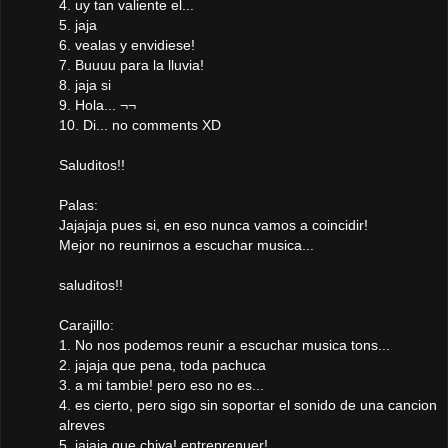
4. uy tan valiente el...
5. jaja
6. vealas y envidiese!
7. Buuuu para la lluvia!
8. jaja si
9. Hola... ¬¬
10. Di... no comments XD
Saluditos!!
Palas:
Jajajaja pues si, en eso nunca vamos a coincidir!
Mejor no reunirnos a escuchar musica...
saluditos!!
Carajillo:
1. No nos podemos reunir a escuchar musica tons...
2. jajaja que pena, toda pachuca
3. a mi tambie! pero eso no es...
4. es cierto, pero sigo sin soportar el sonido de una cancion
alreves
5. jajaja que chiva! entreprenuer!