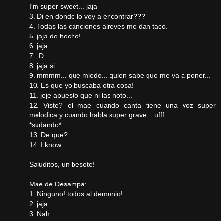
I'm super sweet... jaja
3. Di en donde lo voy a encontrar???
4. Todas las canciones alreves me dan taco.
5. jaja de hecho!
6. jaja
7. :D
8. jaja si
9. mmmm... que miedo... quien sabe que me va a poner...
10. Es que yo buscaba otra cosa!
11. jeje apuesto que ni las noto...
12. Viste? el mae cuando canta tiene una voz super
melodica y cuando habla super grave... ufff
*sudando*
13. De que?
14. I know
Saluditos, un besote!
Mae de Desampa:
1. Ninguno! todos al demonio!
2. jaja
3. Nah