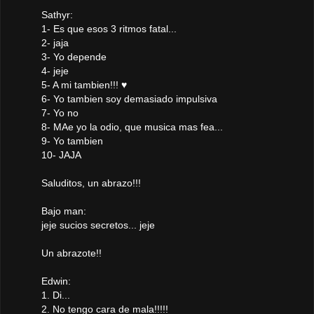
Sathyr:
1- Es que esos 3 ritmos fatal...
2- jaja
3- Yo depende
4- jeje
5- A mi tambien!!! ♥
6- Yo tambien soy demasiado impulsiva
7- Yo no
8- MAe yo la odio, que musica mas fea...
9- Yo tambien
10- JAJA
Saluditos, un abrazo!!!
Bajo man:
jeje sucios secretos... jeje
Un abrazote!!
Edwin:
1. Di...
2. No tengo cara de mala!!!!!