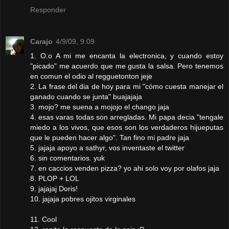
Responder
Carajo
4/9/09, 9:09
1. O.o A mi me encanta la electronica, y cuando estoy
"picado" me acuerdo que me gusta la salsa. Pero tenemos
en comun el odio al regguetonton jeje
2. La frase del dia de hoy para mi "cómo cuesta manejar el
ganado cuando se junta" buajajaja
3. mojo? me suena a mojojo el chango jaja
4. esas varas todas son arregladas. Mi papa decia "tengale
miedo a los vivos, que esos son los verdaderos hijueputas
que le pueden hacer algo". Tan fino mi padre jaja
5. jajaja apoyo a sathyr, vos inventaste el twitter
6. sin comentarios. yuk
7. en caccios venden pizza? yo ahi solo voy por olafos jaja
8. PLOP + LOL
9. jajajaj Doris!
10. jajaja pobres ojitos virginales
11. Cool