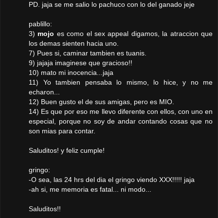
PD. jaja se me salio lo pachuco con lo del ganado jeje
pablillo:
3)
mojo
es como el sex appeal digamos, la atraccion que
los demas sienten hacia uno.
7) Pues si, caminar tambien es tuanis.
9) jajaja imaginese que gracioso!!
10) mato mi inocencia...jaja
11) Yo tambien pensaba lo mismo, lo hice, y no me
echaron...
12) Buen gusto el de sus amigas, pero es MIO.
14) Es que por eso me llevo diferente con ellos, con uno en
especial, porque no soy de andar contando cosas que no
son mias para contar.
Saluditos! y feliz cumple!
gringo:
-O sea, las 24 hrs del dia el gringo viendo XXX!!!!! jaja
-ah si, me memoria es fatal... ni modo...
Saluditos!!