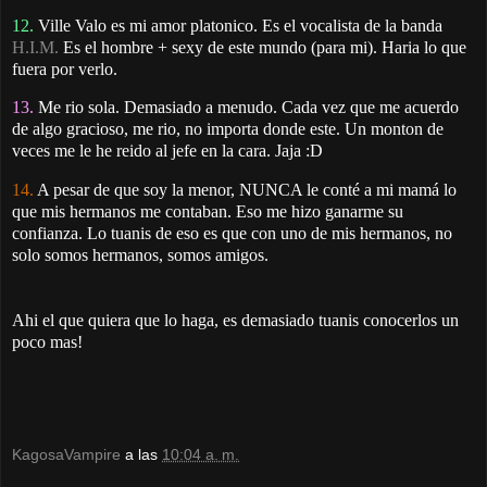
12.
Ville Valo es mi amor platonico. Es el vocalista de la banda
H.I.M.
Es el hombre + sexy de este mundo (para mi). Haria lo que
fuera por verlo.
13.
Me rio sola. Demasiado a menudo. Cada vez que me acuerdo
de algo gracioso, me rio, no importa donde este. Un monton de
veces me le he reido al jefe en la cara. Jaja :D
14.
A pesar de que soy la menor, NUNCA le conté a mi mamá lo
que mis hermanos me contaban. Eso me hizo ganarme su
confianza. Lo tuanis de eso es que con uno de mis hermanos, no
solo somos hermanos, somos amigos.
Ahi el que quiera que lo haga, es demasiado tuanis conocerlos un
poco mas!
KagosaVampire
a las
10:04 a. m.