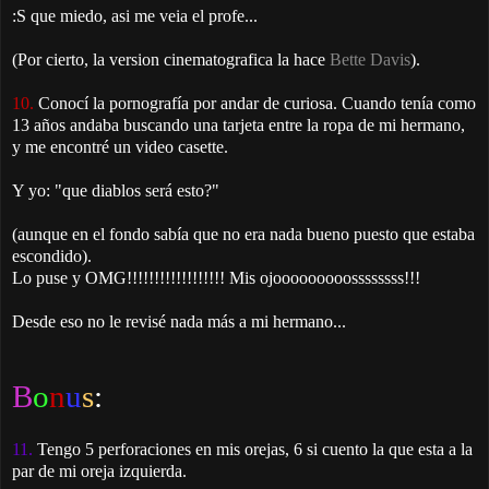
:S que miedo, asi me veia el profe...
(Por cierto, la version cinematografica la hace
Bette Davis
).
10.
Conocí la pornografía por andar de curiosa. Cuando tenía como
13 años andaba buscando una tarjeta entre la ropa de mi hermano,
y me encontré un video casette.
Y yo: "que diablos será esto?"
(aunque en el fondo sabía que no era nada bueno puesto que estaba
escondido).
Lo puse y OMG!!!!!!!!!!!!!!!!!! Mis ojooooooooossssssss!!!
Desde eso no le revisé nada más a mi hermano...
B
o
n
u
s
:
11.
Tengo 5 perforaciones en mis orejas, 6 si cuento la que esta a la
par de mi oreja izquierda.