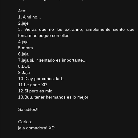
Jen:
1. A mi no...
2.jeje
3. Vieras que no los extranno, simplemente siento que
tenia mas pegue con ellos...
4.jaja
5.mmm
6.jaja
7.jaja si, ir sentado es importante...
8.LOL
9.Jaja
10.Diay por curiosidad...
11.Le gane XP
12.Si pero es mio
13.Buu, tener hermanos es lo mejor!
Saluditos!!
Carlos:
jaja domadora! XD