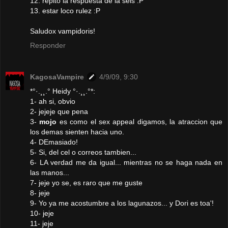
12. repito la respuesta de la seis :P
13. estar loco rulez :P
Saludox vampidoris!
Responder
KagosaVampire
4/9/09, 9:30
*°·.¸¸.° Heidy °·.¸¸.°*:
1- ah si, obvio
2- jejeje que pena
3-
mojo
es como el sex appeal digamos, la atraccion que
los demas sienten hacia uno.
4- DEmasiado!
5- Si, del cel o correos tambien...
6- LA verdad me da igual... mientras no se haga nada en
las manos...
7- jeje yo se, es raro que me guste
8- jeje
9- Yo ya me acostumbre a los lagunazos... y Dori es toa'!
10- jeje
11- jeje