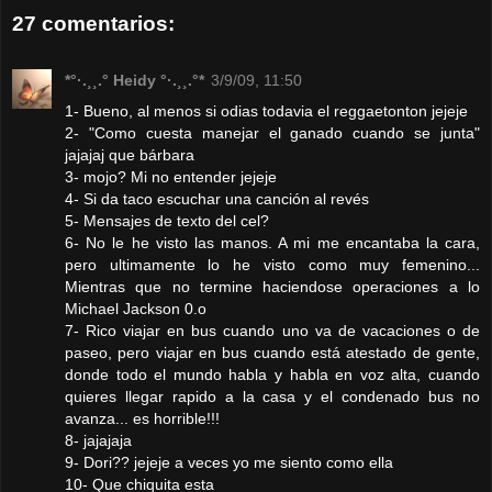
27 comentarios:
*°·.¸¸.° Heidy °·.¸¸.°*
3/9/09, 11:50
1- Bueno, al menos si odias todavia el reggaetonton jejeje
2- "Como cuesta manejar el ganado cuando se junta"
jajajaj que bárbara
3- mojo? Mi no entender jejeje
4- Si da taco escuchar una canción al revés
5- Mensajes de texto del cel?
6- No le he visto las manos. A mi me encantaba la cara,
pero ultimamente lo he visto como muy femenino...
Mientras que no termine haciendose operaciones a lo
Michael Jackson 0.o
7- Rico viajar en bus cuando uno va de vacaciones o de
paseo, pero viajar en bus cuando está atestado de gente,
donde todo el mundo habla y habla en voz alta, cuando
quieres llegar rapido a la casa y el condenado bus no
avanza... es horrible!!!
8- jajajaja
9- Dori?? jejeje a veces yo me siento como ella
10- Que chiquita esta