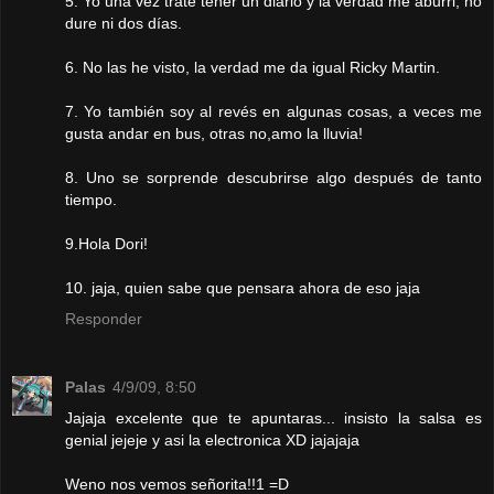
5. Yo una vez trate tener un diario y la verdad me aburri, no
dure ni dos días.
6. No las he visto, la verdad me da igual Ricky Martin.
7. Yo también soy al revés en algunas cosas, a veces me
gusta andar en bus, otras no,amo la lluvia!
8. Uno se sorprende descubrirse algo después de tanto
tiempo.
9.Hola Dori!
10. jaja, quien sabe que pensara ahora de eso jaja
Responder
Palas
4/9/09, 8:50
Jajaja excelente que te apuntaras... insisto la salsa es
genial jejeje y asi la electronica XD jajajaja
Weno nos vemos señorita!!1 =D