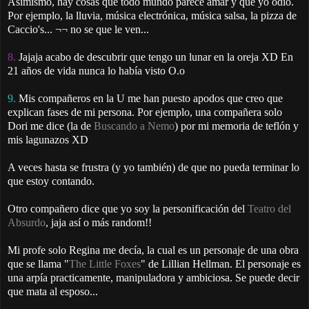
Asimismo, hay cosas que todo mundo parece amar y que yo odio.
Por ejemplo, la lluvia, música electrónica, música salsa, la pizza de
Caccio's... ¬¬ no se que le ven...
8.
Jajaja acabo de descubrir que tengo un lunar en la oreja XD En
21 años de vida nunca lo había visto O.o
9.
Mis compañeros en la U me han puesto apodos que creo que
explican fases de mi persona. Por ejemplo, una compañera solo
Dori me dice (la de
Buscando a Nemo
) por mi memoria de teflón y
mis lagunazos XD
A veces hasta se frustra (y yo también) de que no pueda terminar lo
que estoy contando.
Otro compañero dice que yo soy la personificación del
Teatro del
Absurdo
, jaja así o más random!!
Mi profe solo Regina me decía, la cual es un personaje de una obra
que se llama "
The Little Foxes
" de Lillian Hellman. El personaje es
una arpía practicamente, manipuladora y ambiciosa. Se puede decir
que mata al esposo...