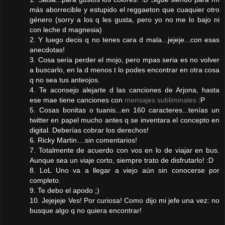
más aborrecible y estupido el reggaeton que cuaquier otro
género (sorry a los q les gusta, pero yo no me lo bajo ni
con leche d magnesia)
2. Y luego decis q no tenes cara d mala...jejeje...con esas
anecdotas!
3. Cosa seria perder el mojo, pero mpas seria es no volver
a buscarlo, en la d menos t lo podes encontrar en otra cosa
q no sea tus anteojos.
4. Te aconsejo alejarte d las canciones de Arjona, hasta
ese mae tiene canciones con
mensajes subliminales
:P
5. Cosas bonitas o tuanis...en 160 caracteres...tenías un
twitter en papel mucho antes q se inventara el concepto en
digital. Deberías cobrar los derechos!
6. Ricky Martin....sin comentarios!
7. Totalmente de acuerdo con vos en lo de viajar en bus.
Aunque sea un viaje corto, siempre trato de disfrutarlo! :D
8. LoL Uno va a llegar a viejo aún sin conocerse por
completo.
9. Te debo el apodo ;)
10. Jejejeje Ves! Por curiosa! Como dijo mi jefe una vez: no
busque algo q no quiera encontrar!