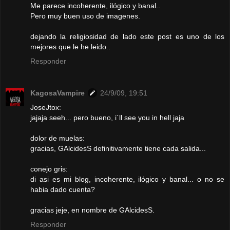
Me parece incoherente, ilógico y banal..
Pero muy buen uso de imagenes.
dejando la religiosidad de lado este post es uno de los
mejores que le he leido..
Responder
KagosaVampire
24/9/09, 19:51
JoseJtox:
jajaja seeh... pero bueno, i´ll see you in hell jaja
dolor de muelas:
gracias, GAlcidesS definitivamente tiene cada salida...
conejo gris:
di asi es mi blog, incoherente, ilógico y banal... o no se
habia dado cuenta?
gracias jeje, en nombre de GAlcidesS.
Responder