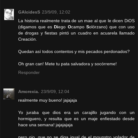
GAlcidesS
23/9/09, 12:02
La historia realmente trata de un mae al que le dicen DiOS
(digamos que es
Di
ego
O
campo
S
olórzano) que con uso
de drogas y fiestas pintó un cuadro en acuarela llamado
Creación.
Quedan así todos contentos y mis pecados perdonados?
Oh gran can! Mete tu pata salvadora y socórreme!
Responder
Amorexia.
23/9/09, 12:04
realmente muy bueno! jajajaja
Yo juraba que dios era un carajillo jugando con un
hormiguero, y resulta que es un maje enfiestado desde
hace una semana! jajajajaja
pero ojo, que no se diga igual de el mounstro volador de