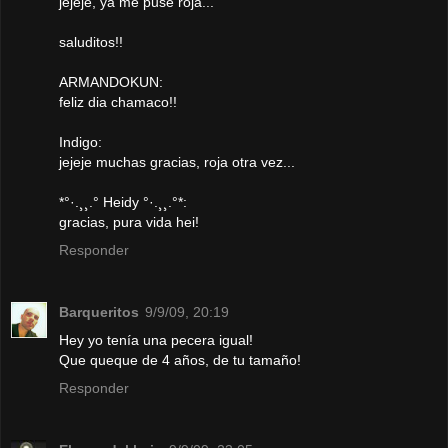
jejeje, ya me puse roja...
saluditos!!
ARMANDOKUN:
feliz dia chamaco!!
Indigo:
jejeje muchas gracias, roja otra vez...
*°·.¸¸.° Heidy °·.¸¸.°*:
gracias, pura vida hei!
Responder
Barqueritos
9/9/09, 20:19
Hey yo tenía una pecera igual!
Que queque de 4 años, de tu tamaño!
Responder