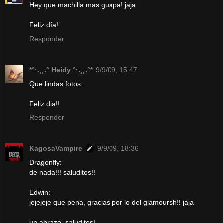
Hey que machilla mas guapa! jaja
Feliz día!
Responder
*°·.¸¸.° Heidy °·.¸¸.°*
9/9/09, 15:47
Que lindas fotos.
Feliz dia!!
Responder
KagosaVampire
9/9/09, 18:36
Dragonfly:
de nada!!! saluditos!!
Edwin:
jejejeje que pena, gracias por lo del glamoursh!! jaja
un abrazo, saluditos!