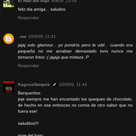
El mae del bajo
9/9/09, 23:05
feliz dia amiga... saludos
Responder
..me
10/9/09, 11:41
jajaj solo glamour... yo pondría pero la vdd... cuando era
pequeña no me amaban demasiado tons nunca me
tomaron fotos :( jajaja que tristeza :P
Responder
KagosaVampire
10/9/09, 11:44
Barqueritos:
jeje siempre me han encantado los queques de chocolate,
de hecho en ese entonces no comia de otro sabor que no
fuera ese!
saluditos!!!
mae del bajo: