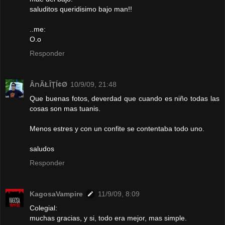
saluditos queridisimo bajo man!!
..me:
O.o
Responder
ÂחÃŁÎŢÍ¢Ø
10/9/09, 21:48
Que buenas fotos, deverdad que cuando es niño todas las
cosas son mas tuanis.
Menos estres y con un confite se contentaba todo uno.
saludos
Responder
KagosaVampire
11/9/09, 8:09
Colegial:
muchas gracias, y si, todo era mejor, mas simple.