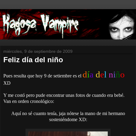
miércoles, 9 de septiembre de 2009
Feliz día del niño
d
í
a
d
e
l
n
i
ñ
o
Pues resulta que hoy 9 de setiembre es el
XD
Y me costó pero pude encontrar unas fotos de cuando era bebé.
Van en orden cronológico:
Aquí no sé cuanto tenía, jaja nótese la mano de mi hermano
sosteniéndome XD: