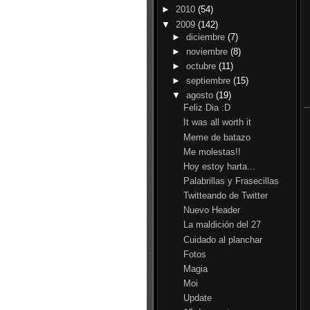
►
2010
(54)
▼
2009
(142)
►
diciembre
(7)
►
noviembre
(8)
►
octubre
(11)
►
septiembre
(15)
▼
agosto
(19)
Feliz Dia :D
It was all worth it
Meme de batazo
Me molestas!!
Hoy estoy harta...
Palabrillas y Frasecillas
Twitteando de Twitter
Nuevo Header
La maldición del 27
Cuidado al planchar
Fotos
Magia
Moi
Update