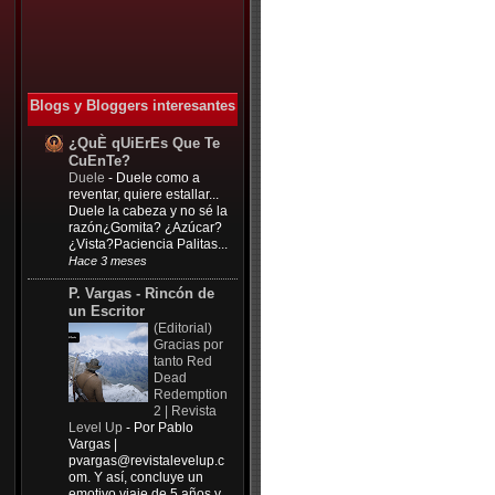
Blogs y Bloggers interesantes
¿QuÈ qUiErEs Que Te
CuEnTe?
Duele
-
Duele como a
reventar, quiere estallar...
Duele la cabeza y no sé la
razón¿Gomita? ¿Azúcar?
¿Vista?Paciencia Palitas...
Hace 3 meses
P. Vargas - Rincón de
un Escritor
(Editorial)
Gracias por
tanto Red
Dead
Redemption
2 | Revista
Level Up
-
Por Pablo
Vargas |
pvargas@revistalevelup.c
om
. Y así, concluye un
emotivo viaje de 5 años y