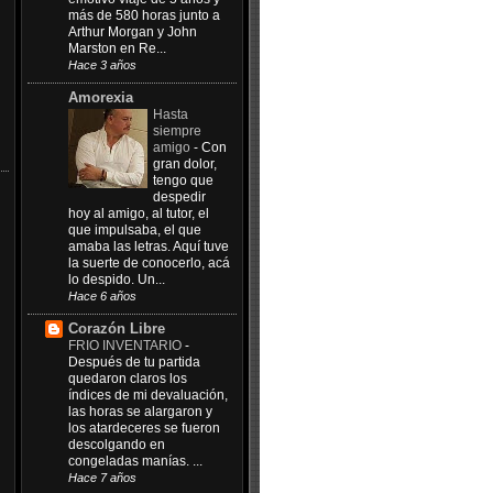
más de 580 horas junto a
Arthur Morgan y John
Marston en Re...
Hace 3 años
Amorexia
Hasta
siempre
amigo
-
Con
gran dolor,
tengo que
despedir
hoy al amigo, al tutor, el
que impulsaba, el que
amaba las letras. Aquí tuve
la suerte de conocerlo, acá
lo despido. Un...
Hace 6 años
Corazón Libre
FRIO INVENTARIO
-
Después de tu partida
quedaron claros los
índices de mi devaluación,
las horas se alargaron y
los atardeceres se fueron
descolgando en
congeladas manías. ...
Hace 7 años