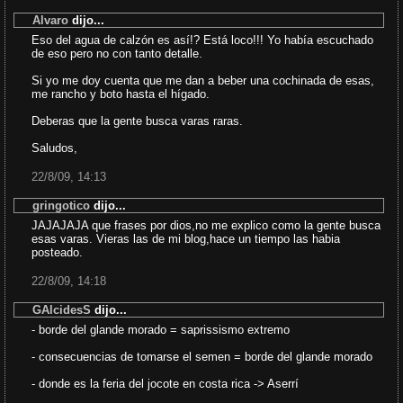
Alvaro
dijo...
Eso del agua de calzón es así!? Está loco!!! Yo había escuchado
de eso pero no con tanto detalle.
Si yo me doy cuenta que me dan a beber una cochinada de esas,
me rancho y boto hasta el hígado.
Deberas que la gente busca varas raras.
Saludos,
22/8/09, 14:13
gringotico
dijo...
JAJAJAJA que frases por dios,no me explico como la gente busca
esas varas. Vieras las de mi blog,hace un tiempo las habia
posteado.
22/8/09, 14:18
GAlcidesS
dijo...
- borde del glande morado = saprissismo extremo
- consecuencias de tomarse el semen = borde del glande morado
- donde es la feria del jocote en costa rica -> Aserrí