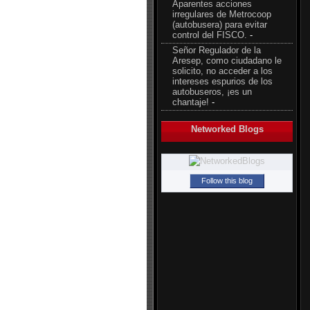
Aparentes acciones
irregulares de Metrocoop
(autobusera) para evitar
control del FISCO.
-
Señor Regulador de la
Aresep, como ciudadano le
solicito, no acceder a los
intereses espurios de los
autobuseros, ¡es un
chantaje!
-
Networked Blogs
Follow this blog