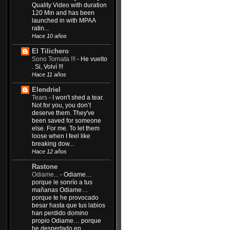
Quality Video with duration
120 Min and has been
launched in with MPAA
ratin...
Hace 10 años
El Tilichero
Sono Tornata !!!
-
He vuelto
. Si, Volví !!!
Hace 11 años
Elendriel
Tears
-
I won't shed a tear.
Not for you, you don’t
deserve them. They've
been saved for someone
else. For me. To let them
loose when I feel like
breaking dow...
Hace 12 años
Rastone
Odiame...
-
Odiame…
porque le sonrío a tus
mañanas Odiame…
porque te he provocado
besar hasta que tus labios
han perdido domino
propio Odiame… porque
he despertado en...