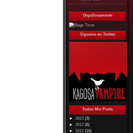
Orgullosamente
Sígueme en Twitter
Todos Mis Posts
►
2013
(3)
►
2012
(6)
►
2011
(19)