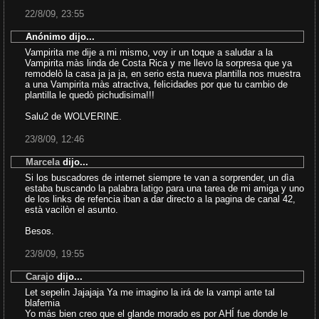
22/8/09, 23:55
Anónimo dijo...
Vampirita me dije a mi mismo, voy ir un toque a saludar a la
Vampirita màs linda de Costa Rica y me llevo la sorpresa que ya
remodelò la casa ja ja ja, en serio esta nueva plantilla nos muestra
a una Vampirita màs atractiva, felicidades por que tu cambio de
plantilla le quedò pichudisima!!!
Salu2 de WOLVERINE.
23/8/09, 12:46
Marcela
dijo...
Si los buscadores de internet siempre te van a sorprender, un dìa
estaba buscando la palabra latigo para una tarea de mi amiga y uno
de los links de refencia iban a dar directo a la pagina de canal 42,
està vacilòn el asunto.
Besos.
23/8/09, 19:55
Carajo
dijo...
Let sepelin Jajajaja Ya me imagino la irá de la vampi ante tal
blafemia
Yo más bien creo que el glande morado es por AHÍ fue donde le