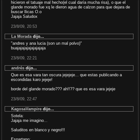
hicieron el tatuaje mal hecho(el cual daría mucha risa), o que el
glande morado fue xq le dieron agua de calzon para que dejara de
buscar llicas O.o
Jajaja Saludox
23/8/09, 20:53
La Morada
dijo...
"andres y ana lucia (son un mal polvo)"
buajajajajajajajajaja
23/8/09, 22:21
andrés
dijo...
Que es esa vara tan oscura jejejeje... que estas publicando a
escondidas karo jejeje!
borde del glande morado??? ah!!?? que es esa vara jejeje
23/8/09, 22:47
KagosaVampire
dijo...
Sotela:
Jajaja me imagino...
Saluditos en blanco y negro!!!
Espartano: