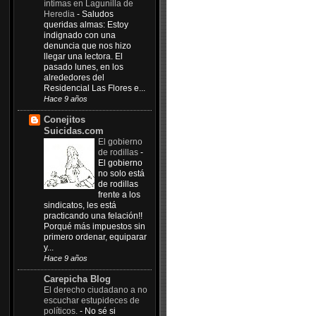
íntimas en Lagunilla de
Heredia
-
Saludos
queridas almas: Estoy
indignado con una
denuncia que nos hizo
llegar una lectora. El
pasado lunes, en los
alrededores del
Residencial Las Flores e...
Hace 9 años
Conejitos
Suicidas.com
El gobierno
de rodillas
-
El gobierno
no solo está
de rodillas
frente a los
sindicatos, les está
practicando una felación!!
Porqué más impuestos sin
primero ordenar, equiparar
y...
Hace 9 años
Carepicha Blog
El derecho ciudadano a no
escuchar estupideces de
políticos.
-
No sé si