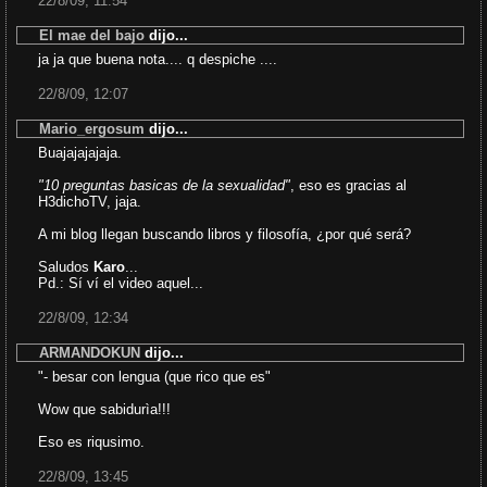
22/8/09, 11:54
El mae del bajo
dijo...
ja ja que buena nota.... q despiche ....
22/8/09, 12:07
Mario_ergosum
dijo...
Buajajajajaja.
"10 preguntas basicas de la sexualidad"
, eso es gracias al
H3dichoTV, jaja.
A mi blog llegan buscando libros y filosofía, ¿por qué será?
Saludos
Karo
...
Pd.: Sí ví el video aquel...
22/8/09, 12:34
ARMANDOKUN
dijo...
"- besar con lengua (que rico que es"
Wow que sabidurìa!!!
Eso es riqusimo.
22/8/09, 13:45