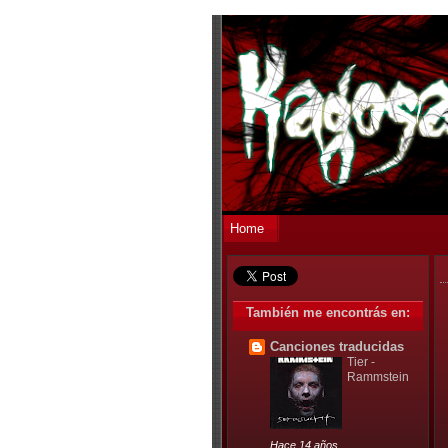
Home
También me encontrás en:
Canciones traducidas
Tier -
Rammstein
Hace 14 años