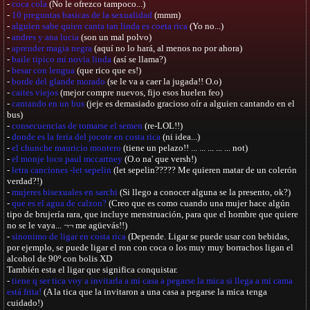
-
coca cola
(No le ofrezco tampoco...)
-
10 preguntas basicas de la sexualidad
(mmm)
-
alguien sabe quien canta tan linda es coeta rica
(Yo no...)
-
andres y ana lucia
(son un mal polvo)
-
aprender magia negra
(aquí no lo hará, al menos no por ahora)
-
baile tipico mi novia linda
(así se llama?)
-
besar con lengua
(que rico que es!)
-
borde del glande morado
(se le va a caer la jugada!! O.o)
-
caites viejos
(mejor compre nuevos, fijo esos huelen feo)
-
cantando en un bus
(jeje es demasiado gracioso oír a alguien cantando en el
bus)
-
consecuencias de tomarse el semen
(re-LOL!!)
-
donde es la feria del jocote en costa rica
(ni idea...)
-
el chunche mauricio montero
(tiene un pelazo!! ... ... ... ... ... not)
-
el monje loco paul mccartney
(O.o na' que versh!)
-
letra canciones -let sepelin
(let sepelin????? Me quieren matar de un colerón
verdad?!)
-
mujeres bisexuales en sarchi
(Si llego a conocer alguna se la presento, ok?)
-
que es el agua de calzon?
(Creo que es como cuando una mujer hace algún
tipo de brujería rara, que incluye menstruación, para que el hombre que quiere
no se le vaya... ¬¬ me agüevás!!)
-
sinonimo de ligar en costa rica
(Depende. Ligar se puede usar con bebidas,
por ejemplo, se puede ligar el ron con coca o los muy muy borrachos ligan el
alcohol
de 90º con bolis XD
También esta el ligar que significa conquistar.
-
tiene q ser tica voy a invitarla a mi casa a pegarse la mica si llega a mi cama
está frita!
(A la tica que la invitaron a una casa a pegarse la mica tenga
cuidado!)