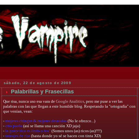
sábado, 22 de agosto de 2009
Palabrillas y Frasecillas
Que risa, nunca uso esa vara de
Google Analitics
, pero me puse a ver las
palabras con las que llegan a este humilde blog. Respetando la "ortografía" con
que venían, vean:
-
mujeres chingas & mujeres desnudas
(No le ofrezco...)
-
cito paolo
(así se llama una canción XD jaja)
-
la gente tica es linda o fea?
(Somos unos (as) ricos (as)!!!!)
-
tatuajes de risa
(hasta donde yo sé se hacen con tinta XD)