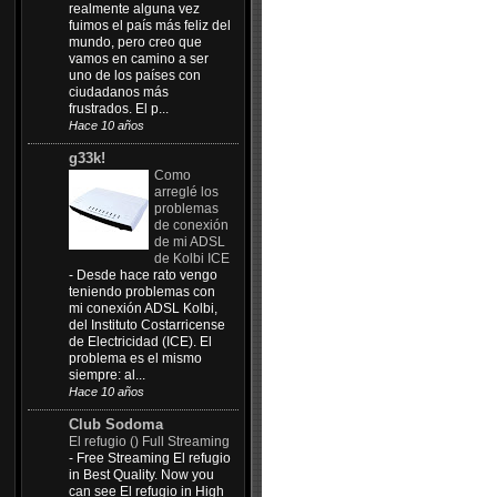
realmente alguna vez
fuimos el país más feliz del
mundo, pero creo que
vamos en camino a ser
uno de los países con
ciudadanos más
frustrados. El p...
Hace 10 años
g33k!
Como
arreglé los
problemas
de conexión
de mi ADSL
de Kolbi ICE
-
Desde hace rato vengo
teniendo problemas con
mi conexión ADSL Kolbi,
del Instituto Costarricense
de Electricidad (ICE). El
problema es el mismo
siempre: al...
Hace 10 años
Club Sodoma
El refugio () Full Streaming
-
Free Streaming El refugio
in Best Quality. Now you
can see El refugio in High