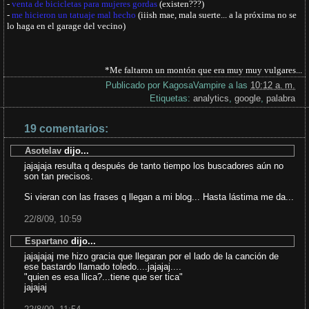
-
venta de bicicletas para mujeres gordas
(existen???)
-
me hicieron un tatuaje mal hecho
(iiish mae, mala suerte... a la próxima no se
lo haga en el garage del vecino)
*Me faltaron un montón que era muy muy vulgares...
Publicado por
KagosaVampire
a las
10:12 a. m.
Etiquetas:
analytics
,
google
,
palabra
19 comentarios:
Asotelav
dijo...
jajajaja resulta q después de tanto tiempo los buscadores aún no
son tan precisos.
Si vieran con las frases q llegan a mi blog... Hasta lástima me da...
22/8/09, 10:59
Espartano
dijo...
jajajajaj me hizo gracia que llegaran por el lado de la canción de
ese bastardo llamado toledo....jajajaj....
"quien es esa llica?...tiene que ser tica"
jajajaj