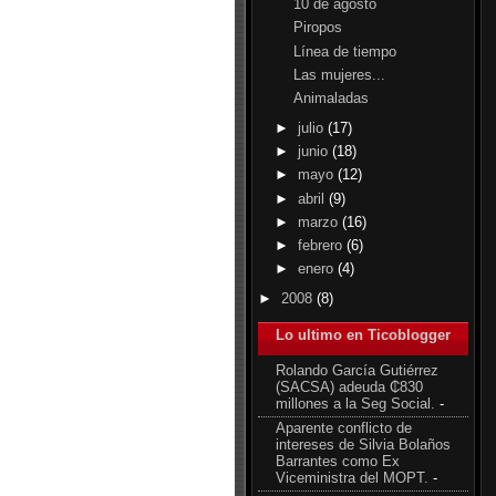
10 de agosto
Piropos
Línea de tiempo
Las mujeres...
Animaladas
►
julio
(17)
►
junio
(18)
►
mayo
(12)
►
abril
(9)
►
marzo
(16)
►
febrero
(6)
►
enero
(4)
►
2008
(8)
Lo ultimo en Ticoblogger
Rolando García Gutiérrez
(SACSA) adeuda ₵830
millones a la Seg Social.
-
Aparente conflicto de
intereses de Silvia Bolaños
Barrantes como Ex
Viceministra del MOPT.
-