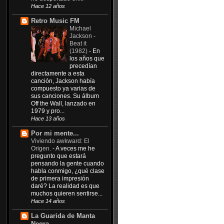
Hace 12 años
Retro Music FM
Michael
Jackson -
Beat it
(1982)
-
En
los años que
precedían
directamente a esta
canción, Jackson había
compuesto ya varias de
sus canciones. Su álbum
Off the Wall, lanzado en
1979 y pro...
Hace 13 años
Por mi mente...
Viviendo awkward: El
Origen.
-
A veces me he
pregunto que estará
pensando la gente cuando
habla conmigo, ¿qué clase
de primera impresión
daré? La realidad es que
muchos quieren sentirse...
Hace 14 años
La Guarida de Manta
Negra