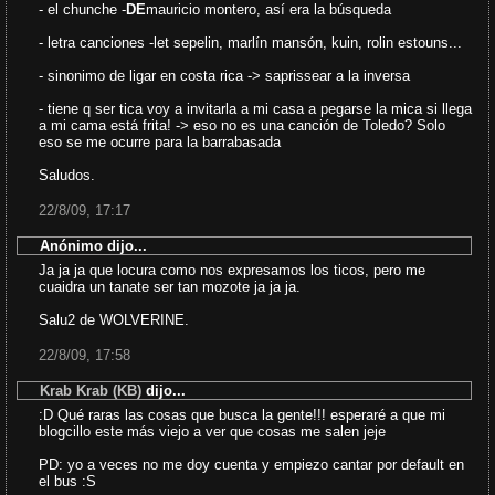
- el chunche -
DE
mauricio montero, así era la búsqueda
- letra canciones -let sepelin, marlín mansón, kuin, rolin estouns...
- sinonimo de ligar en costa rica -> saprissear a la inversa
- tiene q ser tica voy a invitarla a mi casa a pegarse la mica si llega
a mi cama está frita! -> eso no es una canción de Toledo? Solo
eso se me ocurre para la barrabasada
Saludos.
22/8/09, 17:17
Anónimo dijo...
Ja ja ja que locura como nos expresamos los ticos, pero me
cuaidra un tanate ser tan mozote ja ja ja.
Salu2 de WOLVERINE.
22/8/09, 17:58
Krab Krab (KB)
dijo...
:D Qué raras las cosas que busca la gente!!! esperaré a que mi
blogcillo este más viejo a ver que cosas me salen jeje
PD: yo a veces no me doy cuenta y empiezo cantar por default en
el bus :S