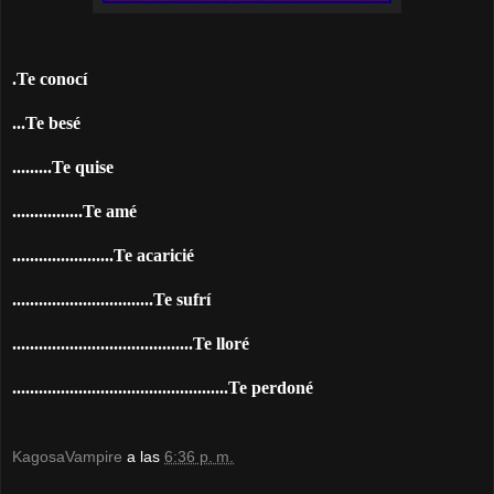
.
Te conocí
...
Te besé
.........
Te quise
................
Te amé
.......................
Te acaricié
................................
Te sufrí
.........................................
Te lloré
.................................................
Te perdoné
KagosaVampire
a las
6:36 p. m.