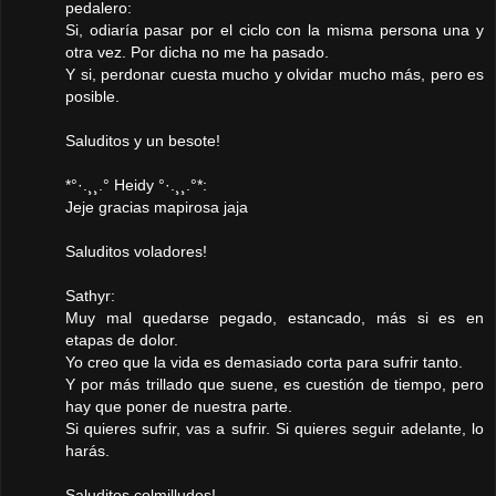
pedalero:
Si, odiaría pasar por el ciclo con la misma persona una y
otra vez. Por dicha no me ha pasado.
Y si, perdonar cuesta mucho y olvidar mucho más, pero es
posible.
Saluditos y un besote!
*°·.¸¸.° Heidy °·.¸¸.°*:
Jeje gracias mapirosa jaja
Saluditos voladores!
Sathyr:
Muy mal quedarse pegado, estancado, más si es en
etapas de dolor.
Yo creo que la vida es demasiado corta para sufrir tanto.
Y por más trillado que suene, es cuestión de tiempo, pero
hay que poner de nuestra parte.
Si quieres sufrir, vas a sufrir. Si quieres seguir adelante, lo
harás.
Saluditos colmilludos!