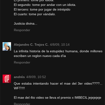
El primero: tome por idiota.
El segundo: tome por andar con un idiota.
El tercero: tome por jugar de intrépido
El cuarto: tome por vándalo.
Justicia divina...
Responder
Alejandro C. Trejos C.
4/8/09, 10:14
La infinita historia de la estupidez humana, donde millones
escriben un reglon nuevo cada d'ia
Responder
andrés
4/8/09, 10:52
Que estaba intentando hacer el mae del 3er video????...
WFT!!!!
El mae del 4to video se lleva el premio x IMBECIL jejejejeje
Responder