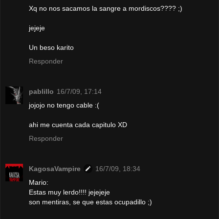
Xq no nos sacamos la sangre a mordiscos???? ;)
jejeje
Un beso karito
Responder
pablillo
16/7/09, 17:14
jojojo no tengo cable :(
ahi me cuenta cada capitulo XD
Responder
KagosaVampire
16/7/09, 18:34
Mario:
Estas muy lerdo!!!! jejejeje
son mentiras, se que estas ocupadillo ;)