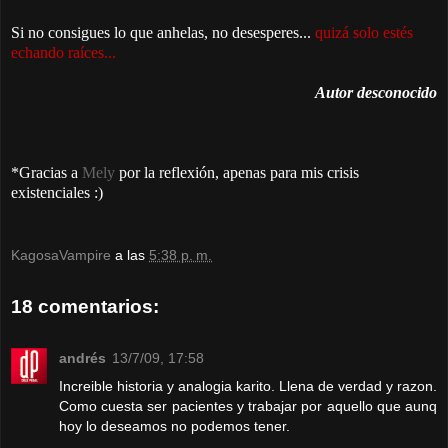
Si no consigues lo que anhelas, no desesperes...
quizá solo estés
echando raíces...
Autor desconocido
*Gracias a
Mely
por la reflexión, apenas para mis crisis
existenciales :)
KagosaVampire
a las
5:38 p. m.
18 comentarios:
andrés
13/7/09, 17:58
Increible historia y analogia karito. Llena de verdad y razon.
Como cuesta ser pacientes y trabajar por aquello que aunq
hoy lo deseamos no podemos tener.