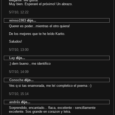
elegante. Me gusta.
Muy bien. Esperaré el próximo! Un abrazo.
5/7/10, 12:22
winso1983
dijo...
Querer es poder...mientras el otro quiera!
De los mejores que te he leído Karito.
Saludos!
5/7/10, 13:00
Lay
dijo...
;) dem bueno , me identifico
5/7/10, 14:09
Conoche
dijo...
Ves q si tas enamorada, me leí completico el poema :-)
5/7/10, 15:14
andrés
dijo...
Sorprendido, encantado... flaca, excelente - sencillamente
excelente. Sos grande en corazon y letra.