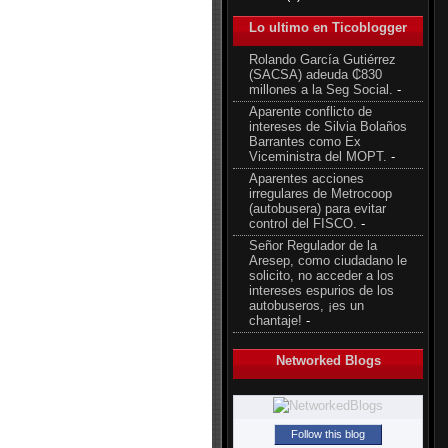
Lo ultimo en Ticoblogger
Rolando García Gutiérrez
(SACSA) adeuda ₵830
millones a la Seg Social.
-
Aparente conflicto de
intereses de Silvia Bolaños
Barrantes como Ex
Viceministra del MOPT.
-
Aparentes acciones
irregulares de Metrocoop
(autobusera) para evitar
control del FISCO.
-
Señor Regulador de la
Aresep, como ciudadano le
solicito, no acceder a los
intereses espurios de los
autobuseros, ¡es un
chantaje!
-
Networked Blogs
Follow this blog