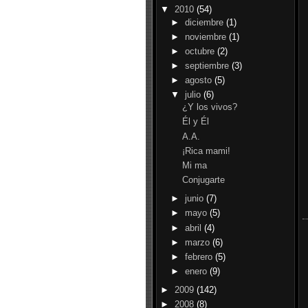
▼
2010
(54)
►
diciembre
(1)
►
noviembre
(1)
►
octubre
(2)
►
septiembre
(3)
►
agosto
(5)
▼
julio
(6)
¿Y los vivos?
Él y Él
A.A.
¡Rica mami!
Mi ma
Conjugarte
►
junio
(7)
►
mayo
(5)
►
abril
(4)
►
marzo
(6)
►
febrero
(5)
►
enero
(9)
►
2009
(142)
►
2008
(8)