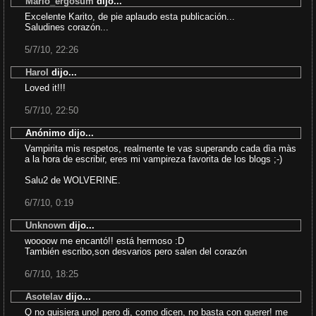
Mario_ergosum
dijo...
Excelente Karito, de pie aplaudo esta publicación...
Saludines corazón...
5/7/10, 22:26
Harol
dijo...
Loved it!!!
5/7/10, 22:50
Anónimo dijo...
Vampirita mis respetos, realmente te vas superando cada dìa màs
a la hora de escribir, eres mi vampireza favorita de los blogs ;-)
Salu2 de WOLVERINE.
6/7/10, 0:19
Unknown
dijo...
woooow me encantó!! está hermoso :D
También escribo,son desvarios pero salen del corazón
6/7/10, 18:25
Asotelav
dijo...
Q no quisiera uno! pero di, como dicen, no basta con querer! me