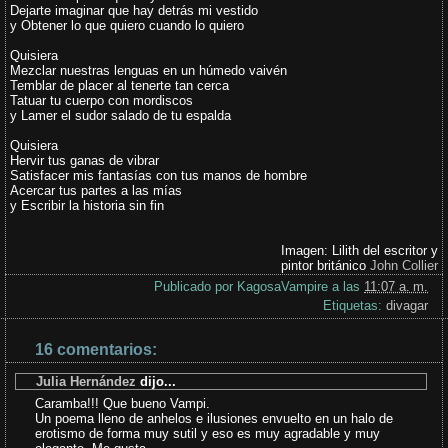
Dejarte imaginar que hay detrás mi vestido
y Obtener lo que quiero cuando lo quiero
Quisiera
Mezclar nuestras lenguas en un húmedo vaivén
Temblar de placer al tenerte tan cerca
Tatuar tu cuerpo con mordiscos
y Lamer el sudor salado de tu espalda
Quisiera
Hervir tus ganas de vibrar
Satisfacer mis fantasías con tus manos de hombre
Acercar tus partes a las mías
y Escribir la historia sin fin
Imagen: Lilith del escritor y
pintor británico
John Collier
Publicado por
KagosaVampire
a las
11:07 a. m.
Etiquetas:
divagar
16 comentarios:
Julia Hernández
dijo...
Caramba!!! Que bueno Vampi.
Un poema lleno de anhelos e ilusiones envuelto en un halo de
erotismo de forma muy sutil y eso es muy agradable y muy