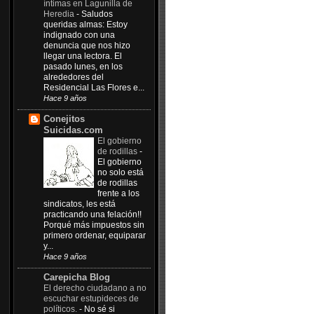
íntimas en Lagunilla de
Heredia
-
Saludos
queridas almas: Estoy
indignado con una
denuncia que nos hizo
llegar una lectora. El
pasado lunes, en los
alrededores del
Residencial Las Flores e...
Hace 9 años
Conejitos
Suicidas.com
El gobierno
de rodillas
-
El gobierno
no solo está
de rodillas
frente a los
sindicatos, les está
practicando una felación!!
Porqué más impuestos sin
primero ordenar, equiparar
y...
Hace 9 años
Carepicha Blog
El derecho ciudadano a no
escuchar estupideces de
políticos.
-
No sé si