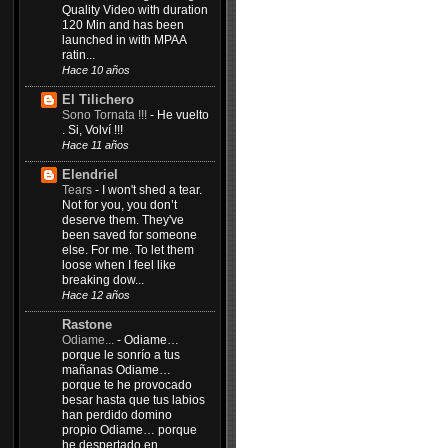
Quality Video with duration
120 Min and has been
launched in with MPAA
ratin...
Hace 10 años
El Tilichero
Sono Tornata !!!
-
He vuelto
. Si, Volví !!!
Hace 11 años
Elendriel
Tears
-
I won't shed a tear.
Not for you, you don’t
deserve them. They've
been saved for someone
else. For me. To let them
loose when I feel like
breaking dow...
Hace 12 años
Rastone
Odiame...
-
Odiame…
porque le sonrío a tus
mañanas Odiame…
porque te he provocado
besar hasta que tus labios
han perdido domino
propio Odiame… porque
he despertado en...