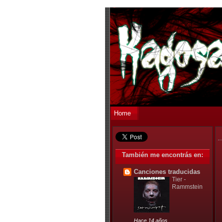
Home
También me encontrás en:
Canciones traducidas
Tier -
Rammstein
Hace 14 años