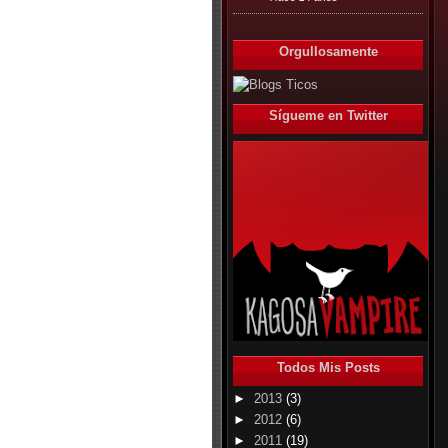
Orgullosamente
Sígueme en Twitter
Todos Mis Posts
►
2013
(3)
►
2012
(6)
►
2011
(19)