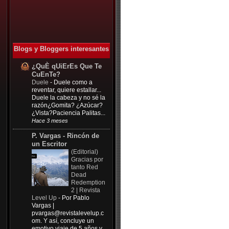
Blogs y Bloggers interesantes
¿QuÈ qUiErEs Que Te
CuEnTe?
Duele
-
Duele como a
reventar, quiere estallar...
Duele la cabeza y no sé la
razón¿Gomita? ¿Azúcar?
¿Vista?Paciencia Palitas...
Hace 3 meses
P. Vargas - Rincón de
un Escritor
(Editorial)
Gracias por
tanto Red
Dead
Redemption
2 | Revista
Level Up
-
Por Pablo
Vargas |
pvargas@revistalevelup.c
om
. Y así, concluye un
emotivo viaje de 5 años y