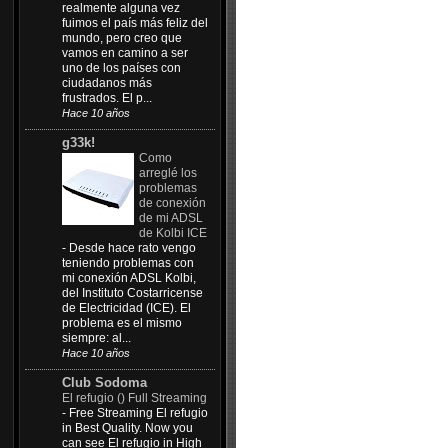
realmente alguna vez
fuimos el país más feliz del
mundo, pero creo que
vamos en camino a ser
uno de los países con
ciudadanos más
frustrados. El p...
Hace 10 años
g33k!
Como
arreglé los
problemas
de conexión
de mi ADSL
de Kolbi ICE
-
Desde hace rato vengo
teniendo problemas con
mi conexión ADSL Kolbi,
del Instituto Costarricense
de Electricidad (ICE). El
problema es el mismo
siempre: al...
Hace 10 años
Club Sodoma
El refugio () Full Streaming
-
Free Streaming El refugio
in Best Quality. Now you
can see El refugio in High