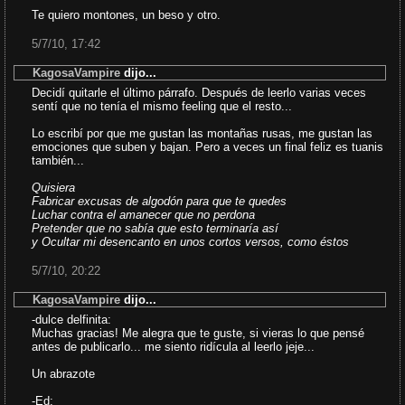
Te quiero montones, un beso y otro.
5/7/10, 17:42
KagosaVampire
dijo...
Decidí quitarle el último párrafo. Después de leerlo varias veces
sentí que no tenía el mismo feeling que el resto...
Lo escribí por que me gustan las montañas rusas, me gustan las
emociones que suben y bajan. Pero a veces un final feliz es tuanis
también...
Quisiera
Fabricar excusas de algodón para que te quedes
Luchar contra el amanecer que no perdona
Pretender que no sabía que esto terminaría así
y Ocultar mi desencanto en unos cortos versos, como éstos
5/7/10, 20:22
KagosaVampire
dijo...
-dulce delfinita:
Muchas gracias! Me alegra que te guste, si vieras lo que pensé
antes de publicarlo... me siento ridícula al leerlo jeje...
Un abrazote
-Ed: