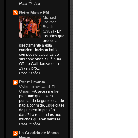
Hace 12 años
Retro Music FM
Michael
Jackson -
Beat it
(1982)
-
En
los años que
precedían
directamente a esta
canción, Jackson había
compuesto ya varias de
sus canciones. Su álbum
Off the Wall, lanzado en
1979 y pro...
Hace 13 años
Por mi mente...
Viviendo awkward: El
Origen.
-
A veces me he
pregunto que estará
pensando la gente cuando
habla conmigo, ¿qué clase
de primera impresión
daré? La realidad es que
muchos quieren sentirse...
Hace 14 años
La Guarida de Manta
Negra