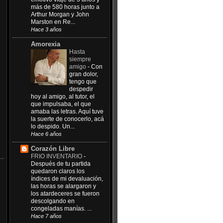
más de 580 horas junto a
Arthur Morgan y John
Marston en Re...
Hace 3 años
Amorexia
Hasta
siempre
amigo
-
Con
gran dolor,
tengo que
despedir
hoy al amigo, al tutor, el
que impulsaba, el que
amaba las letras. Aquí tuve
la suerte de conocerlo, acá
lo despido. Un...
Hace 6 años
Corazón Libre
FRIO INVENTARIO
-
Después de tu partida
quedaron claros los
índices de mi devaluación,
las horas se alargaron y
los atardeceres se fueron
descolgando en
congeladas manías. ...
Hace 7 años