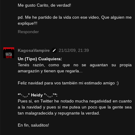
Me gusto Carito, de verdad!
pd. Me he partido de la vida con ese video, Que alguien me
explique!!!
Responder
KagosaVampire
21/12/09, 21:39
Un (Tipo) Cualquiera:
Tenés razón, como que no se aguantan su propia
amargazón y tienen que regarla...
Feliz navidad para vos también mi estimado amigo :)
*°·.¸¸.° Heidy °·.¸¸.°*:
Pues si, en Twitter he notado mucha negatividad en cuanto
a la navidad y pues si me putea un poco que la gente sea
tan malagradecida y repugnante la verdad.
En fin, saluditos!