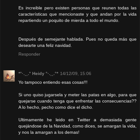
Es increible pero existen personas que reunen todas las
características que mencionaste y que andan por la vida
repartiendo un poquito de mierda a todo el mundo.
Después de semejante hablada. Pues no queda más que
desearte una feliz navidad.
Responder
*°·.¸¸.° Heidy °·.¸¸.°*
14/12/09, 15:06
Yo tampoco entiendo esas cosas!!!
Si uno quiso jugarsela y meter las patas en algo, para que
quejarse cuando tenga que enfrentar las consecuencias??
A lo hecho, pecho como dice el dicho.
Ultimamente he leido en Twitter a demasiada gente
quejándose de la Navidad, como dices, se amargan la vida,
y nos la amargan a los demas!