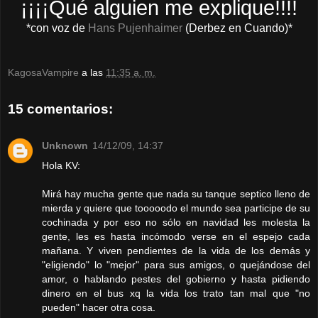
¡¡¡¡Qué alguien me explique!!!!
*con voz de
Hans Pujenhaimer
(Derbez en Cuando)*
KagosaVampire
a las
11:35 a. m.
15 comentarios:
Unknown
14/12/09, 14:37
Hola KV:
Mirá hay mucha gente que nada su tanque septico lleno de
mierda y quiere que tooooodo el mundo sea participe de su
cochinada y por eso no sólo en navidad les molesta la
gente, les es hasta incómodo verse en el espejo cada
mañana. Y viven pendientes de la vida de los demás y
"eligiendo" lo "mejor" para sus amigos, o quejándose del
amor, o hablando pestes del gobierno y hasta pidiendo
dinero en el bus xq la vida los trato tan mal que "no
pueden" hacer otra cosa.