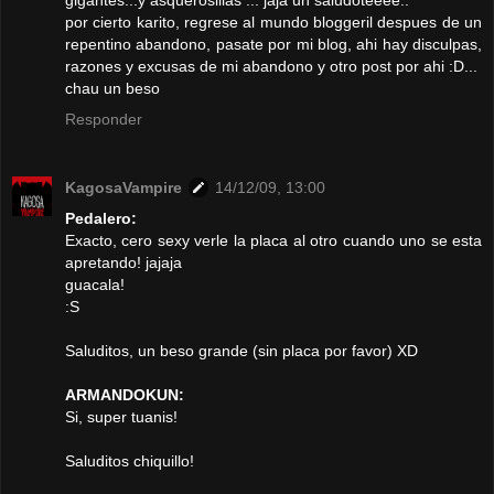
gigantes...y asquerosillas ... jaja un saludoteeee..
por cierto karito, regrese al mundo bloggeril despues de un
repentino abandono, pasate por mi blog, ahi hay disculpas,
razones y excusas de mi abandono y otro post por ahi :D...
chau un beso
Responder
KagosaVampire
14/12/09, 13:00
Pedalero:
Exacto, cero sexy verle la placa al otro cuando uno se esta
apretando! jajaja
guacala!
:S
Saluditos, un beso grande (sin placa por favor) XD
ARMANDOKUN:
Si, super tuanis!
Saluditos chiquillo!