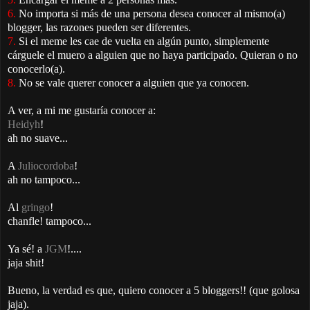
6.
No importa si más de una persona desea conocer al mismo(a)
blogger, las razones pueden ser diferentes.
7.
Si el meme les cae de vuelta en algún punto, simplemente
cárguele el muero a alguien que no haya participado. Quieran o no
conocerlo(a).
8.
No se vale querer conocer a alguien que ya conocen.
A ver, a mi me gustaría conocer a:
Heidyh
!
ah no suave...
A
Juliocordoba
!
ah no tampoco...
Al
gringo
!
chanfle! tampoco...
Ya sé! a
JGM
!....
jaja shit!
Bueno, la verdad es que, quiero conocer a 5 bloggers!! (que golosa
jaja).