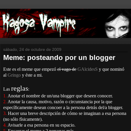
sábado, 24 de octubre de 2009
Meme: posteando por un blogger
Este es el meme que empezó
el vago de
GAlcidesS
y que nominó
al
Gringo
y éste a mi.
reglas
Las
:
1.
Anotar el nombre de un/una blogger que deseen conocer.
2.
Anotar la causa, motivo, razón o circunstancia por la que
específicamente desean concoer a la persona detrás del/a blogger.
3.
Hacer una breve descripción de cómo se imaginan a esa persona
(no sólo físicamente).
4.
Avisarle a esa persona en su espacio.
5.
Encargar el meme a 2 personas más.