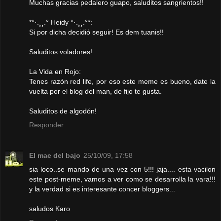
Muchas gracias pedalero guapo, saluditos sangrientos!!
*°·.¸¸.° Heidy °·.¸¸.°*:
Si por dicha decidió seguir! Es dem tuanis!!
Saluditos voladores!
La Vida en Rojo:
Tenes razón red life, por eso este meme es bueno, date la
vuelta por el blog del man, de fijo te gusta.
Saluditos de algodón!
Responder
El mae del bajo
25/10/09, 17:58
sia loco..se mando de una vez con 5!!! jaja.... esta vacilon
este post-meme, vamos a ver como se desarrolla la vara!!!
y la verdad si es interesante concer bloggers...
saludos Karo