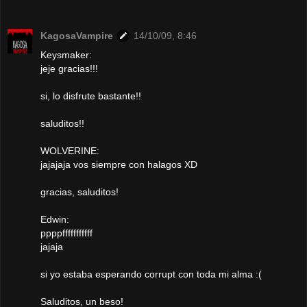
KagosaVampire
14/10/09, 8:46
Keysmaker:
jeje gracias!!!
si, lo disfrute bastante!!
saluditos!!
WOLVERINE:
jajajaja vos siempre con halagos XD
gracias, saluditos!
Edwin:
ppppfffffffffff
jajaja
si yo estaba esperando corrupt con toda mi alma :(
Saluditos, un beso!