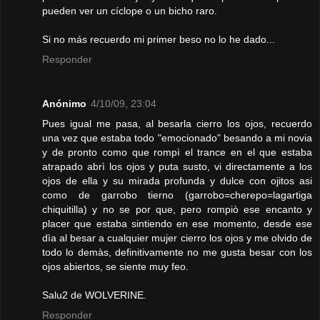
pueden ver un cíclope o un bicho raro.
Si no más recuerdo mi primer beso no lo he dado...
Responder
Anónimo
4/10/09, 23:04
Pues igual me pasa, al besarla cierro los ojos, recuerdo
una vez que estaba todo "emocionado" besando a mi novia
y de pronto como que rompì el trance en el que estaba
atrapado abrì los ojos y puta susto, vi directamente a los
ojos de ella y su mirada profunda y dulce con ojitos asi
como de garrobo tierno (garrobo=cherepo=lagartiga
chiquitilla) y no se por que, pero rompiò ese encanto y
placer que estaba sintiendo en ese momento, desde ese
dìa al besar a cualquier mujer cierro los ojos y me olvido de
todo lo demàs, definitivamente no me gusta besar con los
ojos abiertos, se siente muy feo.
Salu2 de WOLVERINE.
Responder