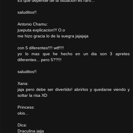
Es que depende de la situacion es raro...
saluditos!!
Antonio Chamu:
jueputa explicacion!!! O.o
me hizo gracia lo de la suegra jajajaja
con 5 diferentes!!!! wtf!!!!
yo lo mas que he hecho en un dia son 3 apretes
diferentes... pero 5??!!!
saluditos!!
Xana:
jaja pero debe ser divertido! abrirlos y quedarse viendo y
soltar la risa XD
Princess:
okis...
Dica:
Draculina jajja