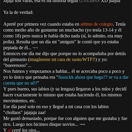
Jajaja son varas, esa es mi historia según
GAlcidesS
XD juajua
Ya la de verdad:
Apreté por primera vez cuando estaba en
sétimo de colegio
. Tenía
como medio año de gustarme un muchacho (yo tenía 13-14 y él
como 18) pero nunca le había dicho nada (sí, lo admito, era muy
polla). Resulta que un día mi "amiguis" le contó que yo estaba
pepiada de él... ¬¬
Entonces ese día me dijo que porque no lo acompañaba por detrás
del gimnasio (
imagínense mi cara de susto/WTF!!
) y yo:
"bueeenooo"...
Nos fuimos y empezamos a hablar... él se acercaba poco a poco y
yo lo único que pensaba era "
fuuuckk ahora que hago?? se va a dar
cuenta que no sé!!
"
Y pues bueno, sus labios (y su lengua) llegaron a los míos y decidí
hacer exactamente lo mismo que estaba haciendo él, los mismos
movimientos, etc.
Ese día pasé solo en eso y llegué a mi casa con los labios
"chollaos" jajajaja zaa!
Me gustó demasiado, porque fue con alguien que me gustaba y fue
rico. Luego nos hicimos disque novios...
¬¬
Y
sí
cerré los ojos...