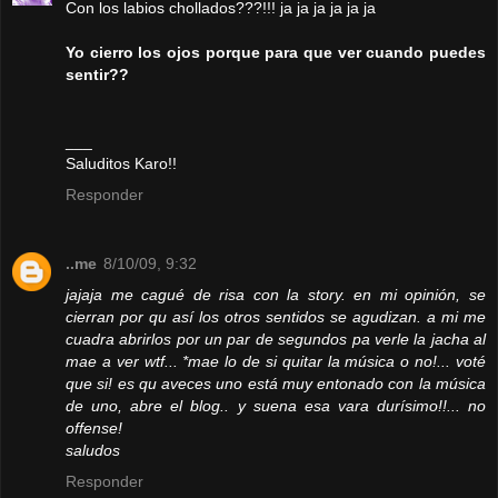
Con los labios chollados???!!! ja ja ja ja ja ja
Yo cierro los ojos porque para que ver cuando puedes
sentir??
___
Saluditos Karo!!
Responder
..me
8/10/09, 9:32
jajaja me cagué de risa con la story. en mi opinión, se
cierran por qu así los otros sentidos se agudizan. a mi me
cuadra abrirlos por un par de segundos pa verle la jacha al
mae a ver wtf... *mae lo de si quitar la música o no!... voté
que si! es qu aveces uno está muy entonado con la música
de uno, abre el blog.. y suena esa vara durísimo!!... no
offense!
saludos
Responder