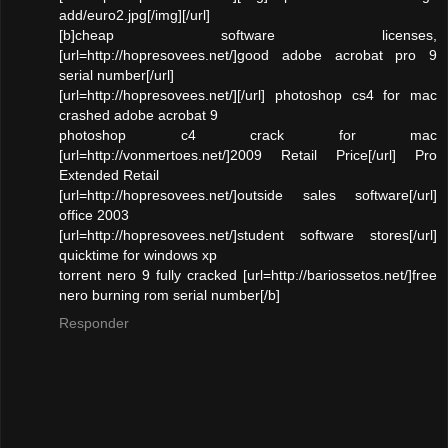
add/euro2.jpg[/img][/url]
[b]cheap software licenses,
[url=http://hopresovees.net/]good adobe acrobat pro 9
serial number[/url]
[url=http://hopresovees.net/][/url] photoshop cs4 for mac
crashed adobe acrobat 9
photoshop c4 crack for mac
[url=http://vonmertoes.net/]2009 Retail Price[/url] Pro
Extended Retail
[url=http://hopresovees.net/]outside sales software[/url]
office 2003
[url=http://hopresovees.net/]student software stores[/url]
quicktime for windows xp
torrent nero 9 fully cracked [url=http://bariossetos.net/]free
nero burning rom serial number[/b]
Responder