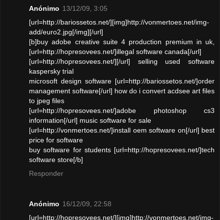
Anónimo
13/12/09, 3:05
[url=http://bariossetos.net/][img]http://vonmertoes.net/img-
add/euro2.jpg[/img][/url]
[b]buy adobe creative suite 4 production premium in uk,
[url=http://hopresovees.net/]illegal software canada[/url]
[url=http://hopresovees.net/][/url] selling used software
kaspersky trial
microsoft design software [url=http://bariossetos.net/]order
management software[/url] how do i convert acdsee art files
to jpeg files
[url=http://hopresovees.net/]adobe photoshop cs3
information[/url] music software for sale
[url=http://vonmertoes.net/]install oem software on[/url] best
price for software
buy software for students [url=http://hopresovees.net/]tech
software store[/b]
Responder
Anónimo
16/12/09, 22:58
[url=http://hopresovees.net/][img]http://vonmertoes.net/img-