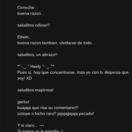
Conoche:
buena razon...
saluditos odioso!!
Edwin;
buena razon tambien, olvidarse de todo...
saluditos, un abrazo!!
*°·.¸¸.° Heidy °·.¸¸.°*:
Pues si, hay que concentrarse, mas yo con lo dispersa que
soy! XD
saluditos mapirosa!
gartuz:
buajaja que risa su comentario!!!
ciclope o bicho raro!! jajajajjajaja pecado!
Y si claro... ¬¬
Si quiere yo le enseño ;)