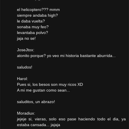
el helicoptero??? mmm
siempre andaba high?
le daba vuelta?
sonaba muy feo?
levantaba polvo?
jaja no se!
JoseJtox:
atonito porque? yo veo mi historia bastante aburrida...
saludos!
Harol:
Pues si, los besos son muy ricos XD
A mi me gustan como sean...
saluditos, un abrazo!
Moradiux:
jejeje si, vieras, solo eso pase haciendo todo el dia, ya
estaba cansada... jajaja