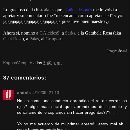
Lo gracioso de la historia es que,
3 años después
me lo volví a
apretar y su comentario fue "me encanta como apreta usted" y yo:
jajajajajajajajajajajajajajajajajaja pues tuve buen maestro ;)
Ahora si, nomino a
GAlcidesS
, a
Sarks
, a la Gatúbela Rosa (aka
Chat Rose
), a
Palas
, al
Gringou
.
Imagen de
acá
KagosaVampire
a las
7:40 p. m.
37 comentarios:
andrés
4/10/09, 21:13
No es como una conducta aprendida el rai de cerrar los
ojos? algo mas social que aprendimos del ejemplo y
sencillamente lo copiamos sin hacer preguntas???...
Yo no me acuerdo de mi primer aprete!!! estoy mal ah...
voy a hacer memoria jejeje